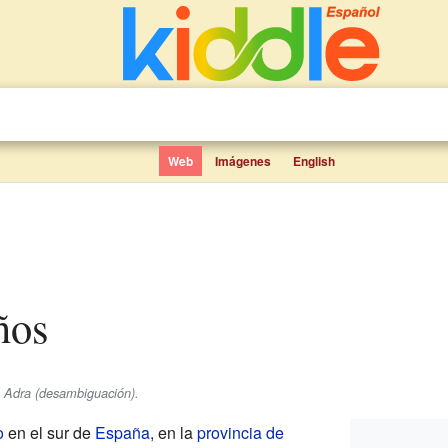
Web
Imágenes
English
iños
e Adra (desambiguación).
o
en el sur de
España
, en la
provincia de