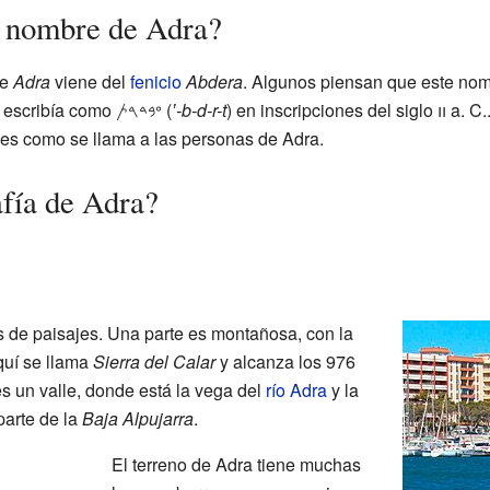
l nombre de Adra?
de
Adra
viene del
fenicio
Abdera
. Algunos piensan que este nom
, se escribía como 𐤏𐤁𐤃𐤓𐤕 (
‛-b-d-r-t
) en inscripciones del siglo
ii
a. C.
 es como se llama a las personas de Adra.
fía de Adra?
 de paisajes. Una parte es montañosa, con la
quí se llama
Sierra del Calar
y alcanza los 976
es un valle, donde está la vega del
río Adra
y la
parte de la
Baja Alpujarra
.
El terreno de Adra tiene muchas