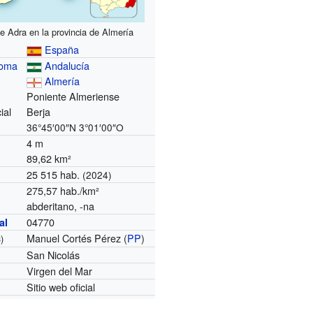
e Adra en la provincia de Almería
España
noma
Andalucía
Almería
Poniente Almeriense
ial
Berja
36°45′00″N
3°01′00″O
4 m
89,62 km²
25 515 hab.
(2024)
275,57 hab./km²
abderitano, -na
04770
al
Manuel Cortés Pérez (
PP
)
)
San Nicolás
Virgen del Mar
Sitio web oficial