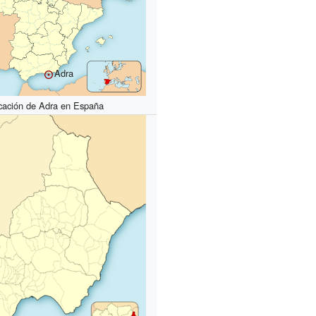
Adra
cación de Adra en España