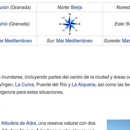
urón
(Granada)
Norte:
Berja
Norest
uñol
(Granada)
Este:
B
ar Mediterráneo
Sur:
Mar Mediterráneo
Sureste:
Mar
inundarse, incluyendo partes del centro de la ciudad y áreas 
Virgen,
La Curva
, Puente del Río y
La Alquería
, así como las ti
rgencia para estas situaciones.
a
a
Albufera de Adra
, una reserva natural con dos