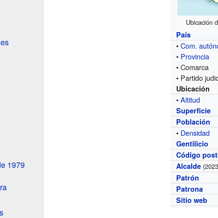
Ubicación d
País
nes
•
Com. autó
•
Provincia
• Comarca
• Partido judic
Ubicación
•
Altitud
Superficie
Población
•
Densidad
Gentilicio
Código post
de 1979
Alcalde
(2023
Patrón
ra
Patrona
Sitio web
s