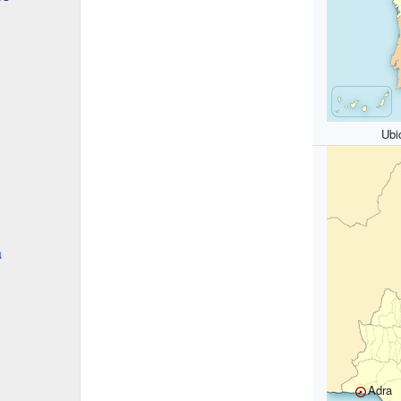
Ubi
a
Adra