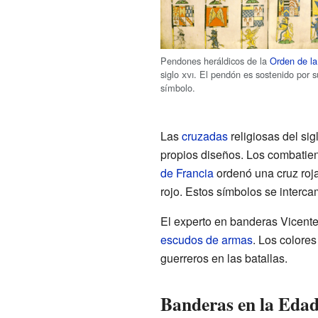
Pendones heráldicos de la
Orden de la
siglo
xvi
. El pendón es sostenido por s
símbolo.
Las
cruzadas
religiosas del sig
propios diseños. Los combatien
de Francia
ordenó una cruz roj
rojo. Estos símbolos se interca
El experto en banderas Vicente
escudos de armas
. Los colores
guerreros en las batallas.
Banderas en la Eda