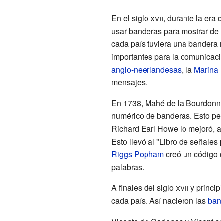
En el siglo
xvii
, durante la era
usar banderas para mostrar de 
cada país tuviera una bandera
importantes para la comunicaci
anglo-neerlandesas
, la
Marina 
mensajes.
En 1738, Mahé de la Bourdonnias
numérico de banderas. Esto per
Richard Earl Howe lo mejoró, a
Esto llevó al "Libro de señale
Riggs Popham
creó un código 
palabras.
A finales del siglo
xvii
y princip
cada país. Así nacieron las
ban