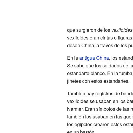
que surgieron de los
vexiloides
vexiloides eran cintas o figur
desde China, a través de los p
En la
antigua China
, los estand
Se sabe que los soldados de l
estandarte blanco. En la tumba
jinetes con estos estandartes.
También hay registros de bande
vexiloides se usaban en los ba
Narmer. Eran símbolos de las r
también los usaban en las guer
los egipcios crearon estos esta
en un bastón.