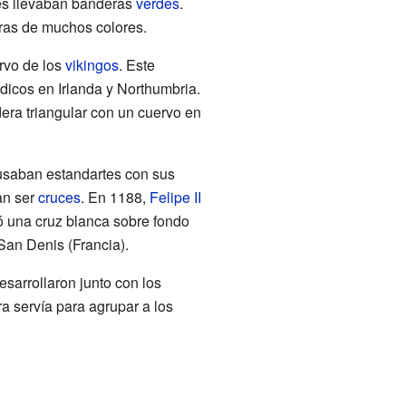
es llevaban banderas
verdes
.
eras de muchos colores.
rvo de los
vikingos
. Este
dicos en Irlanda y Northumbria.
ra triangular con un cuervo en
 usaban estandartes con sus
an ser
cruces
. En 1188,
Felipe II
 una cruz blanca sobre fondo
 San Denis (Francia).
sarrollaron junto con los
ra servía para agrupar a los