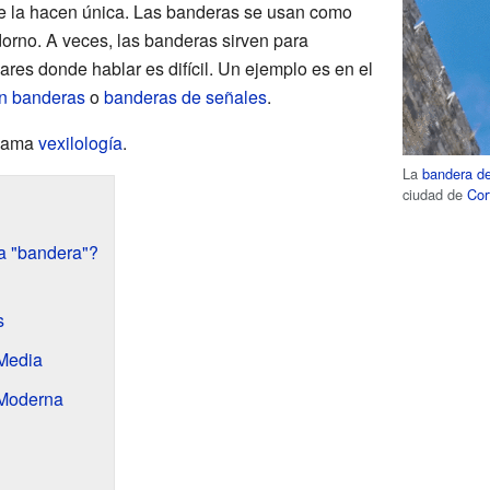
ue la hacen única. Las banderas se usan como
rno. A veces, las banderas sirven para
res donde hablar es difícil. Un ejemplo es en el
n banderas
o
banderas de señales
.
llama
vexilología
.
La
bandera d
ciudad de
Cor
a "bandera"?
s
Media
 Moderna