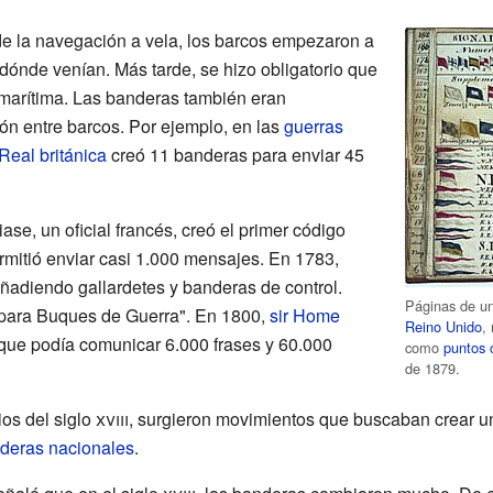
 de la navegación a vela, los barcos empezaron a
dónde venían. Más tarde, se hizo obligatorio que
 marítima. Las banderas también eran
ón entre barcos. Por ejemplo, en las
guerras
Real británica
creó 11 banderas para enviar 45
e, un oficial francés, creó el primer código
mitió enviar casi 1.000 mensajes. En 1783,
ñadiendo gallardetes y banderas de control.
Páginas de un
s para Buques de Guerra". En 1800,
sir Home
Reino Unido
,
que podía comunicar 6.000 frases y 60.000
como
puntos 
de 1879.
ios del siglo
xviii
, surgieron movimientos que buscaban crear u
deras nacionales
.