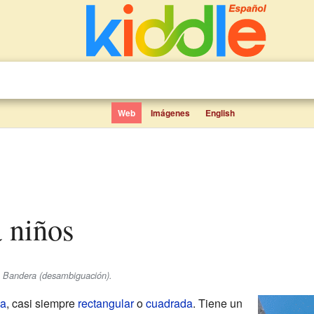
Web
Imágenes
English
a niños
e Bandera (desambiguación).
la
, casi siempre
rectangular
o
cuadrada
. Tiene un