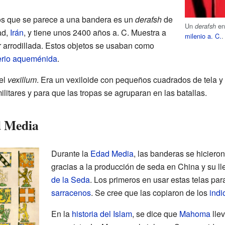
os que se parece a una bandera es un
derafsh
de
Un
en
derafsh
ad,
Irán
, y tiene unos 2400 años a. C. Muestra a
milenio a. C.
.
 arrodillada. Estos objetos se usaban como
erio aqueménida
.
 el
vexillum
. Era un vexiloide con pequeños cuadrados de tela y 
ilitares y para que las tropas se agruparan en las batallas.
d Media
Durante la
Edad Media
, las banderas se hiciero
gracias a la producción de seda en China y su l
de la Seda
. Los primeros en usar estas telas pa
sarracenos
. Se cree que las copiaron de los
indi
En la
historia del Islam
, se dice que
Mahoma
lle