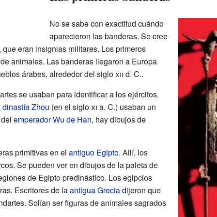
No se sabe con exactitud cuándo
aparecieron las banderas. Se cree
, que eran insignias militares. Los primeros
as de animales. Las banderas llegaron a Europa
ueblos árabes, alrededor del siglo
xii
d. C..
artes se usaban para identificar a los ejércitos.
a
dinastía Zhou
(en el siglo
xi
a. C.) usaban un
 del
emperador
Wu de Han
, hay dibujos de
ras primitivas en el
antiguo Egipto
. Allí, los
rcos. Se pueden ver en dibujos de la paleta de
egiones de Egipto predinástico. Los egipcios
ras. Escritores de la
antigua Grecia
dijeron que
ndartes. Solían ser figuras de animales sagrados