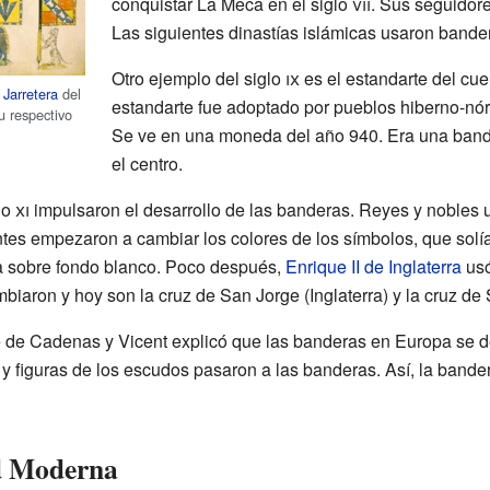
conquistar La Meca en el siglo
vii
. Sus seguidor
Las siguientes dinastías islámicas usaron band
Otro ejemplo del siglo
ix
es el estandarte del cue
 Jarretera
del
estandarte fue adoptado por pueblos hiberno-nór
u respectivo
Se ve en una moneda del año 940. Era una bande
el centro.
lo
xi
impulsaron el desarrollo de las banderas. Reyes y nobles
tes empezaron a cambiar los colores de los símbolos, que solí
a sobre fondo blanco. Poco después,
Enrique II de Inglaterra
usó
mbiaron y hoy son la cruz de San Jorge (Inglaterra) y la cruz de
 de Cadenas y Vicent explicó que las banderas en Europa se de
 y figuras de los escudos pasaron a las banderas. Así, la bande
d Moderna