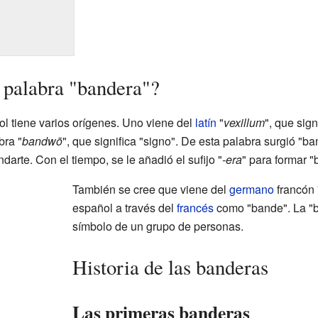
 palabra "bandera"?
l tiene varios orígenes. Uno viene del
latín
"
vexillum
", que sign
bra "
bandwō
", que significa "signo". De esta palabra surgió "ba
arte. Con el tiempo, se le añadió el sufijo "
-era
" para formar "
También se cree que viene del
germano
francón 
español a través del
francés
como "bande". La "b
símbolo de un grupo de personas.
Historia de las banderas
Las primeras banderas