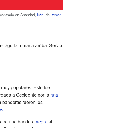
contrado en Shahdad,
Irán
; del
tercer
el águila romana arriba. Servía
n muy populares. Esto fue
legada a Occidente por la
ruta
ra banderas fueron los
os
.
vaba una bandera
negra
al