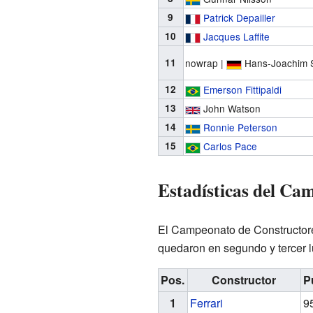
9
Patrick Depailler
10
Jacques Laffite
11
nowrap |
Hans-Joachim 
12
Emerson Fittipaldi
13
John Watson
14
Ronnie Peterson
15
Carlos Pace
Estadísticas del Ca
El Campeonato de Constructore
quedaron en segundo y tercer l
Pos.
Constructor
P
1
Ferrari
9