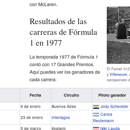
con McLaren.
Resultados de las
carreras de Fórmula
1 en 1977
La temporada 1977 de Fórmula 1
contó con 17 Grandes Premios.
El Ferrari 31
Aquí puedes ver los ganadores de
y
Villeneuve
,
cada carrera:
campeonato de
Fecha
Circuito
Piloto ganador
9 de enero
Buenos Aires
Jody Scheckter
Carlos
23 de enero
Interlagos
Reutemann
5 de marzo
Kyalami
Niki Lauda