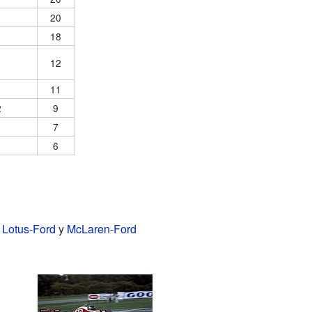
20
1
18
12
11
2
9
1
7
6
.
Lotus
-
Ford
y
McLaren
-
Ford