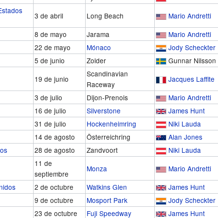
Estados
3 de abril
Long Beach
Mario Andretti
8 de mayo
Jarama
Mario Andretti
22 de mayo
Mónaco
Jody Scheckter
5 de junio
Zolder
Gunnar Nilsson
Scandinavian
19 de junio
Jacques Laffite
Raceway
3 de julio
Dijon-Prenois
Mario Andretti
16 de julio
Silverstone
James Hunt
31 de julio
Hockenheimring
Niki Lauda
14 de agosto
Österreichring
Alan Jones
jos
28 de agosto
Zandvoort
Niki Lauda
11 de
Monza
Mario Andretti
septiembre
nidos
2 de octubre
Watkins Glen
James Hunt
9 de octubre
Mosport Park
Jody Scheckter
23 de octubre
Fuji Speedway
James Hunt