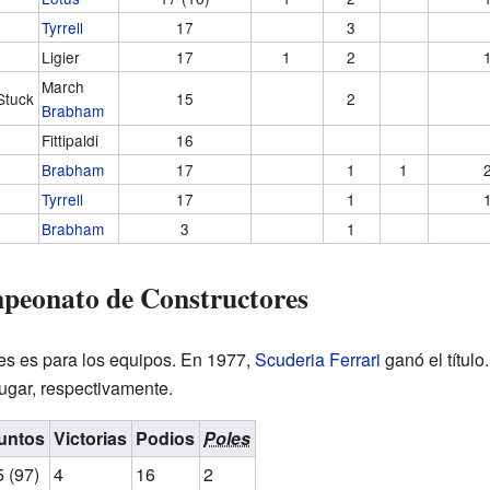
Tyrrell
17
3
Ligier
17
1
2
March
Stuck
15
2
Brabham
Fittipaldi
16
Brabham
17
1
1
Tyrrell
17
1
Brabham
3
1
mpeonato de Constructores
s es para los equipos. En 1977,
Scuderia Ferrari
ganó el título
ugar, respectivamente.
untos
Victorias
Podios
Poles
5 (97)
4
16
2