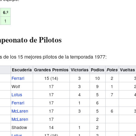
6.º
1
mpeonato de Pilotos
s de los 15 mejores pilotos de la temporada 1977:
Escudería
Grandes Premios
Victorias
Podios
Poles
Vueltas
Ferrari
15 (14)
3
10
2
Wolf
17
3
9
1
Lotus
17
4
5
7
Ferrari
17
1
6
McLaren
17
3
5
6
McLaren
17
2
Shadow
14
1
2
Lotus
17 (16)
1
2