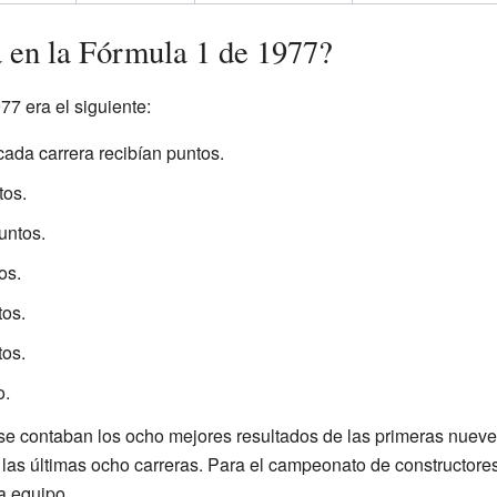
 en la Fórmula 1 de 1977?
7 era el siguiente:
cada carrera recibían puntos.
tos.
untos.
os.
tos.
tos.
o.
 se contaban los ocho mejores resultados de las primeras nue
e las últimas ocho carreras. Para el campeonato de constructore
a equipo.