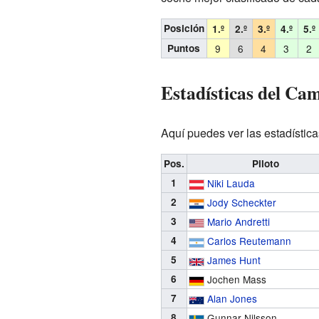
Posición
1.º
2.º
3.º
4.º
5.º
Puntos
9
6
4
3
2
Estadísticas del Ca
Aquí puedes ver las estadística
Pos.
Piloto
1
Niki Lauda
2
Jody Scheckter
3
Mario Andretti
4
Carlos Reutemann
5
James Hunt
6
Jochen Mass
7
Alan Jones
8
Gunnar Nilsson