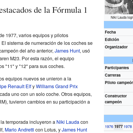
destacados de la Fórmula 1
Niki Lauda logr
Fecha
e 1977, varios equipos y pilotos
Edición
. El sistema de numeración de los coches se
Organizador
 campeón del año anterior,
James Hunt
, usó
ren M23. Por esta razón, el equipo
s "11" y "12" para sus coches.
Participantes
Carreras
os equipos nuevos se unieron a la
Piloto campeó
ipe Renault Elf
y
Williams Grand Prix
 cada uno con un solo coche. Otros equipos,
Constructor
M), tuvieron cambios en su participación a
campeón
 la temporada incluyeron a
Niki Lauda
con
1976
1977
1978
f,
Mario Andretti
con Lotus, y
James Hunt