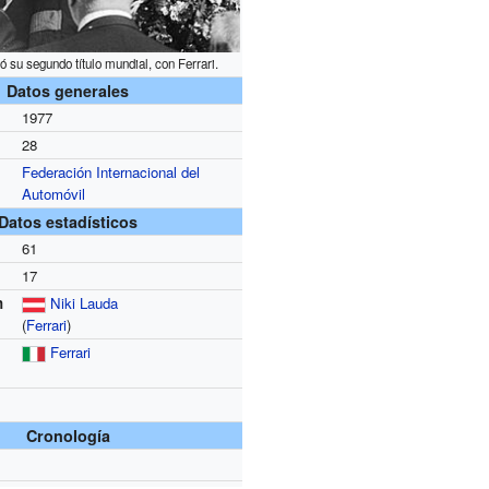
ó su segundo título mundial, con Ferrari.
Datos generales
1977
28
Federación Internacional del
Automóvil
Datos estadísticos
61
17
n
Niki Lauda
(
Ferrari
)
Ferrari
Cronología