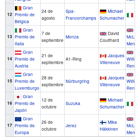
Gran
24 de
Spa-
Michael
12
Premio de
Fe
agosto
Francorchamps
Schumacher
Bélgica
Gran
7 de
David
13
Premio de
Monza
McLar
septiembre
Coulthard
Italia
Merce
Gran
21 de
Jacques
14
Premio de
A1-Ring
Willia
septiembre
Villeneuve
Austria
Renaul
Gran
28 de
Jacques
15
Premio de
Nürburgring
Willia
septiembre
Villeneuve
Luxemburgo
Renaul
Gran
12 de
Michael
16
Premio de
Suzuka
Fe
octubre
Schumacher
Japón
Gran
26 de
Mika
17
Premio de
Jerez
McLar
octubre
Häkkinen
Europa
Merce