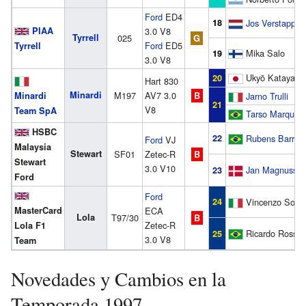
Ford
ED4
18
Jos Verstappen
PIAA
3.0 V8
Tyrrell
025
G
Ford
ED5
Tyrrell
Mika Salo
19
3.0 V8
Ukyō Katayam
20
Hart 830
Minardi
M197
AV7 3.0
Minardi
B
Jarno Trulli
21
V8
Team SpA
Tarso Marques
HSBC
22
Rubens Barrich
Ford
VJ
Malaysia
Stewart
SF01
Zetec-R
B
Stewart
3.0 V10
Jan Magnusse
23
Ford
Ford
24
Vincenzo Sospi
MasterCard
ECA
Lola
T97/30
B
Zetec-R
Lola F1
Ricardo Rosset
25
3.0 V8
Team
Novedades y Cambios en la
Temporada 1997