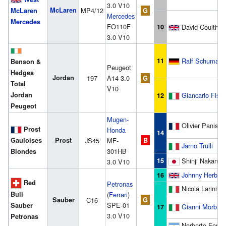
3.0 V10
McLaren
MP4/12
McLaren
G
Mercedes
Mercedes
FO110F
10
David Coulthar
3.0 V10
11
Ralf Schumach
Benson &
Peugeot
Hedges
Jordan
197
A14 3.0
G
Total
V10
Jordan
Giancarlo Fisic
12
Peugeot
Mugen-
Olivier Panis
Prost
Honda
14
Gauloises
Prost
JS45
MF-
B
Jarno Trulli
301HB
Blondes
15
Shinji Nakano
3.0 V10
Johnny Herbert
16
Red
Petronas
Nicola Larini
(
Ferrari
)
Bull
Sauber
C16
G
SPE-01
Sauber
Gianni Morbidel
17
3.0 V10
Petronas
Norberto Fonta