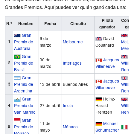
Grandes Premios. Aquí puedes ver quién ganó cada una:
Piloto
Constr
N.º
Nombre
Fecha
Circuito
ganador
gana
Gran
9 de
David
1
Premio de
Melbourne
McLar
marzo
Coulthard
Australia
Merce
Gran
30 de
Jacques
2
Premio de
Interlagos
Willia
marzo
Villeneuve
Brasil
Renaul
Gran
Jacques
3
Premio de
13 de abril
Buenos Aires
Willia
Villeneuve
Argentina
Renaul
Gran
Heinz-
4
Premio de
27 de abril
Imola
Harald
Willia
San Marino
Frentzen
Renaul
Gran
11 de
Michael
5
Mónaco
Fe
Premio de
mayo
Schumacher
Mónaco