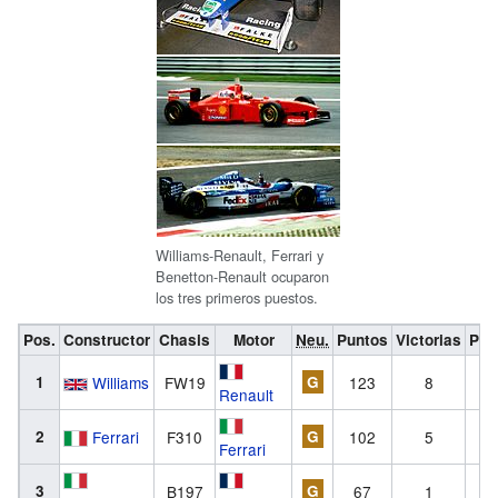
Williams-Renault, Ferrari y
Benetton-Renault ocuparon
los tres primeros puestos.
Pos.
Constructor
Chasis
Motor
Neu.
Puntos
Victorias
Pod
1
Williams
FW19
G
123
8
1
Renault
2
Ferrari
F310
G
102
5
1
Ferrari
3
B197
G
67
1