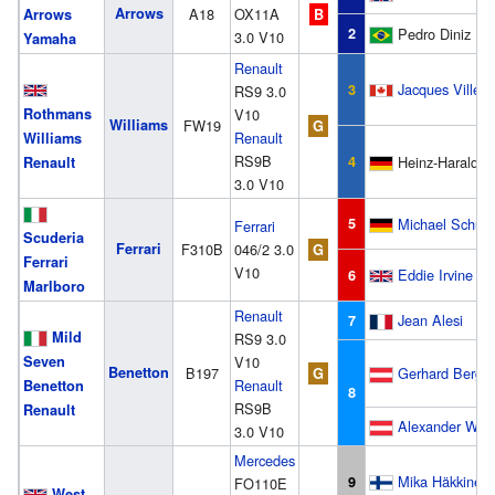
Arrows
A18
OX11A
Arrows
B
2
Pedro Diniz
3.0 V10
Yamaha
Renault
Jacques Villen
3
RS9 3.0
Rothmans
V10
Williams
FW19
G
Renault
Williams
RS9B
4
Heinz-Harald F
Renault
3.0 V10
5
Michael Schum
Ferrari
Scuderia
Ferrari
F310B
046/2 3.0
G
Ferrari
V10
Eddie Irvine
6
Marlboro
Renault
Jean Alesi
7
Mild
RS9 3.0
Seven
V10
Benetton
B197
Gerhard Berger
G
Renault
Benetton
8
RS9B
Renault
Alexander Wur
3.0 V10
Mercedes
Mika Häkkinen
9
FO110E
West