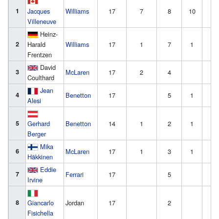
1
Jacques
Williams
17
7
8
10
3
Villeneuve
Heinz-
2
Harald
Williams
17
1
7
1
6
Frentzen
David
3
McLaren
17
2
4
1
Coulthard
Jean
4
Benetton
17
5
1
Alesi
5
Gerhard
Benetton
14
1
2
1
2
Berger
Mika
6
McLaren
17
1
3
1
1
Häkkinen
Eddie
7
Ferrari
17
5
Irvine
8
Giancarlo
Jordan
17
2
1
Fisichella