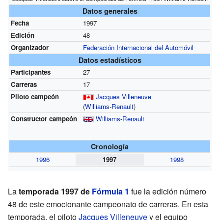
Datos generales
Fecha
1997
Edición
48
Organizador
Federación Internacional del Automóvil
Datos estadísticos
Participantes
27
Carreras
17
Piloto campeón
Jacques Villeneuve
(
Williams
-
Renault
)
Constructor campeón
Williams
-
Renault
Cronología
1996
1997
1998
La
temporada 1997 de
Fórmula 1
fue la edición número
48 de este emocionante campeonato de carreras. En esta
temporada, el piloto
Jacques Villeneuve
y el equipo