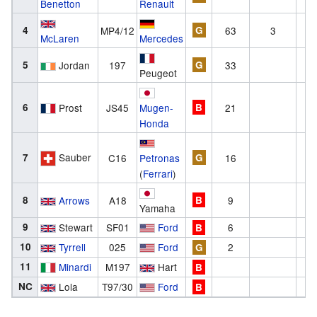
Benetton
Renault
4
MP4/12
G
63
3
McLaren
Mercedes
5
Jordan
197
G
33
Peugeot
6
Prost
JS45
Mugen-
B
21
Honda
Sauber
7
C16
Petronas
G
16
(
Ferrari
)
8
Arrows
A18
B
9
Yamaha
9
Stewart
SF01
Ford
6
B
10
Tyrrell
025
Ford
2
G
11
Minardi
M197
Hart
B
NC
Lola
T97/30
Ford
B