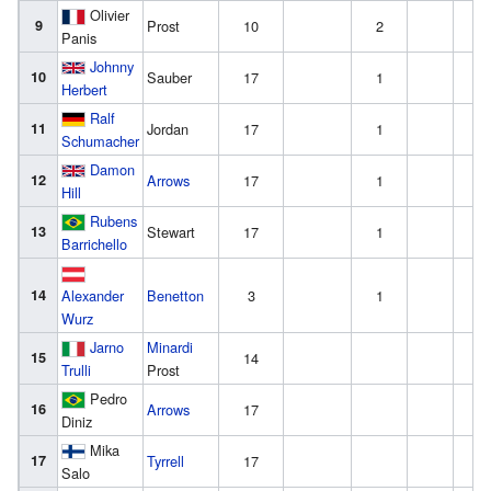
Olivier
9
Prost
10
2
Panis
Johnny
10
Sauber
17
1
Herbert
Ralf
11
Jordan
17
1
Schumacher
Damon
12
Arrows
17
1
Hill
Rubens
13
Stewart
17
1
Barrichello
14
Alexander
Benetton
3
1
Wurz
Jarno
Minardi
15
14
Trulli
Prost
Pedro
16
Arrows
17
Diniz
Mika
17
Tyrrell
17
Salo