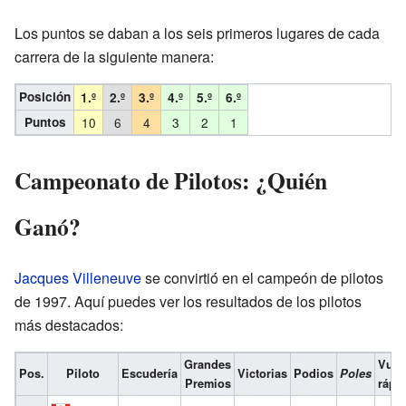
Los puntos se daban a los seis primeros lugares de cada
carrera de la siguiente manera:
Posición
1.º
2.º
3.º
4.º
5.º
6.º
Puntos
10
6
4
3
2
1
Campeonato de Pilotos: ¿Quién
Ganó?
Jacques Villeneuve
se convirtió en el campeón de pilotos
de 1997. Aquí puedes ver los resultados de los pilotos
más destacados:
Grandes
Vuel
Pos.
Piloto
Escudería
Victorias
Podios
Poles
Premios
rápi