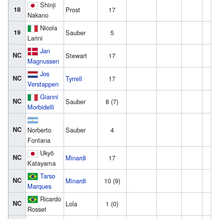
Shinji
18
Prost
17
Nakano
Nicola
19
Sauber
5
Larini
Jan
NC
Stewart
17
Magnussen
Jos
NC
Tyrrell
17
Verstappen
Gianni
NC
Sauber
8 (7)
Morbidelli
NC
Norberto
Sauber
4
Fontana
Ukyō
NC
Minardi
17
Katayama
Tarso
NC
Minardi
10 (9)
Marques
Ricardo
NC
Lola
1 (0)
Rosset