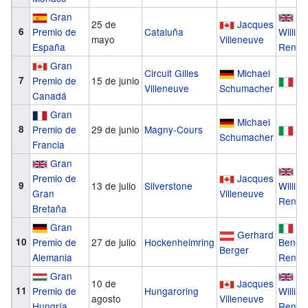
Gran
25 de
Jacques
6
Premio de
Cataluña
Willia
mayo
Villeneuve
España
Renaul
Gran
Circuit Gilles
Michael
7
Premio de
15 de junio
Fe
Villeneuve
Schumacher
Canadá
Gran
Michael
8
Premio de
29 de junio
Magny-Cours
Fe
Schumacher
Francia
Gran
Premio de
Jacques
9
13 de julio
Silverstone
Willia
Gran
Villeneuve
Renaul
Bretaña
Gran
Gerhard
10
Premio de
27 de julio
Hockenheimring
Benett
Berger
Alemania
Renaul
Gran
10 de
Jacques
11
Premio de
Hungaroring
Willia
agosto
Villeneuve
Hungría
Renaul