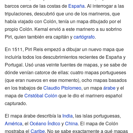
barcos cerca de las costas de
España
. Al interrogar a las
tripulaciones, descubrió que uno de los marineros, que
había viajado con Colón, tenía un mapa dibujado por el
propio Colón. Kemal envió a este marinero a su sobrino
Piri, quien también era capitán y
cartógrafo
.
En 1511, Piri Reis empezó a dibujar un nuevo mapa que
incluiría todos los descubrimientos recientes de España y
Portugal. Usó unas veinte fuentes de mapas, y se sabe de
dónde venían catorce de ellas: cuatro mapas portugueses
(que eran nuevos en ese momento), ocho mapas basados
en los trabajos de
Claudio Ptolomeo
, un mapa
árabe
y el
mapa de
Cristóbal Colón
que le dio el marinero español
capturado.
El mapa árabe describía la
India
, las islas portuguesas,
América
, el
Océano Índico
y
China
. El mapa de Colón
mostraba el
Caribe
. No se sabe exactamente a qué mapas