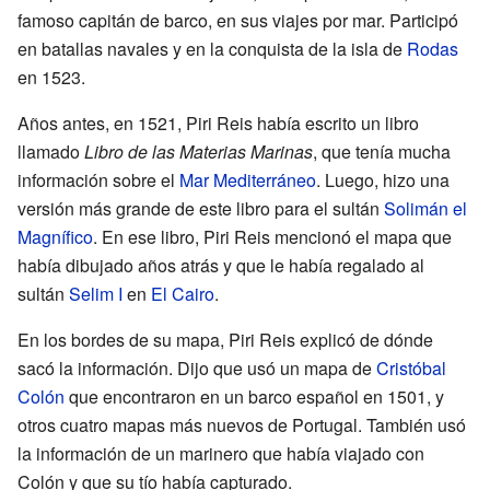
famoso capitán de barco, en sus viajes por mar. Participó
en batallas navales y en la conquista de la isla de
Rodas
en 1523.
Años antes, en 1521, Piri Reis había escrito un libro
llamado
Libro de las Materias Marinas
, que tenía mucha
información sobre el
Mar Mediterráneo
. Luego, hizo una
versión más grande de este libro para el sultán
Solimán el
Magnífico
. En ese libro, Piri Reis mencionó el mapa que
había dibujado años atrás y que le había regalado al
sultán
Selim I
en
El Cairo
.
En los bordes de su mapa, Piri Reis explicó de dónde
sacó la información. Dijo que usó un mapa de
Cristóbal
Colón
que encontraron en un barco español en 1501, y
otros cuatro mapas más nuevos de Portugal. También usó
la información de un marinero que había viajado con
Colón y que su tío había capturado.