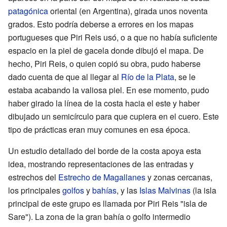
patagónica
oriental (en Argentina), girada unos noventa
grados. Esto podría deberse a errores en los mapas
portugueses que Piri Reis usó, o a que no había suficiente
espacio en la piel de gacela donde dibujó el mapa. De
hecho, Piri Reis, o quien copió su obra, pudo haberse
dado cuenta de que al llegar al
Río de la Plata
, se le
estaba acabando la valiosa piel. En ese momento, pudo
haber girado la línea de la costa hacia el este y haber
dibujado un semicírculo para que cupiera en el cuero. Este
tipo de prácticas eran muy comunes en esa época.
Un estudio detallado del borde de la costa apoya esta
idea, mostrando representaciones de las entradas y
estrechos del
Estrecho de Magallanes
y zonas cercanas,
los principales
golfos
y
bahías
, y las
Islas Malvinas
(la isla
principal de este grupo es llamada por Piri Reis "isla de
Sare"). La zona de la gran bahía o golfo intermedio