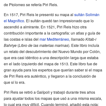
de Ptolomeo se refería Piri Reis.
En 1517, Piri Reis le presentó su mapa al
sultán
Solimán
el Magnífico
. El sultán quedó tan impresionado que lo
ascendió a almirante. En 1521, Piri Reis hizo otra
contribución importante a la cartografía: un atlas y guía de
las costas e islas del
mar Mediterráneo
, llamado
Kitab-i
Bahriye
(
Libro de las materias marinas
). Este libro incluía
un relato del descubrimiento del Nuevo Mundo por Colón,
que era casi idéntico a una descripción larga que estaba
en el lado izquierdo del mapa de 1513. Este libro fue de
gran ayuda para los expertos que querían saber si el mapa
de Piri Reis era auténtico, y llegaron a la conclusión de
que sí lo era.
Piri Reis se retiró a Galípoli y trabajó durante tres años
para ajustar todos los mapas que usó a una misma escala,
lo cual era muy difícil. Cuando terminó, añadió esta nota: