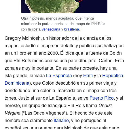
Otra hipótesis, menos aceptada, que intenta
relacionar la parte americana del mapa de Piri Reis
con la costa
venezolana
y
brasileña
.
Gregory McIntosh, un historiador de la ciencia de los
mapas, estudió el mapa en detalle y publicó sus hallazgos
en un libro en el año 2000. Él dice que la fuente de Colón
que Piri Reis menciona se usó para dibujar el Caribe. Esta
zona es muy importante. En su parte noroeste, hay una
isla grande llamada
La Española
(hoy
Haití
y la
República
Dominicana
), que Colón descubrió en su primer viaje y
donde fundó una colonia, marcada en el mapa con tres
torres. Justo al sur de La Española, se ve
Puerto Rico
, y al
noreste, un grupo de islas que Piri Reis llama
Úndizi
Vérgine
("Las Once Vírgenes"). El hecho de que este
nombre sea claramente
italiano
, y no portugués ni
español, es una prueba para McIntosh de que esta parte