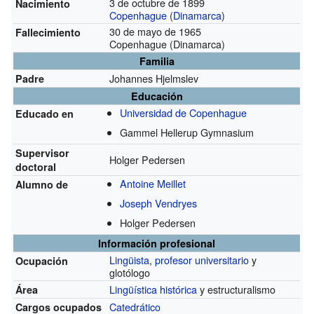
3 de octubre de 1899
Nacimiento
Copenhague
(
Dinamarca
)
30 de mayo de 1965
Fallecimiento
Copenhague (Dinamarca)
Familia
Johannes Hjelmslev
Padre
Educación
Universidad de Copenhague
Educado en
Gammel Hellerup Gymnasium
Supervisor
Holger Pedersen
doctoral
Antoine Meillet
Alumno de
Joseph Vendryes
Holger Pedersen
Información profesional
Lingüista
,
profesor universitario
y
Ocupación
glotólogo
Lingüística histórica
y estructuralismo
Área
Catedrático
Cargos ocupados