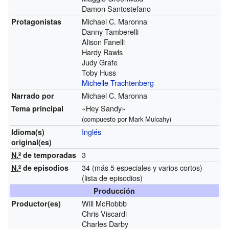
Damon Santostefano
Michael C. Maronna
Protagonistas
Danny Tamberelli
Alison Fanelli
Hardy Rawls
Judy Grafe
Toby Huss
Michelle Trachtenberg
Michael C. Maronna
Narrado por
«Hey Sandy»
Tema principal
(compuesto por Mark Mulcahy)
Inglés
Idioma(s)
original(es)
3
N.º
de temporadas
34 (más 5 especiales y varios cortos)
N.º
de episodios
(lista de episodios)
Producción
Will McRobbb
Productor(es)
Chris Viscardi
Charles Darby