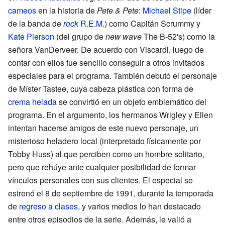
cameos
en la historia de
Pete & Pete
:
Michael Stipe
(líder
de la banda de
rock
R.E.M.
) como Capitán Scrummy y
Kate Pierson
(del grupo de
new wave
The B-52's) como la
señora VanDerveer. De acuerdo con Viscardi, luego de
contar con ellos fue sencillo conseguir a otros invitados
especiales para el programa. También debutó el personaje
de Míster Tastee, cuya cabeza plástica con forma de
crema helada
se convirtió en un objeto emblemático del
programa. En el argumento, los hermanos Wrigley y Ellen
intentan hacerse amigos de este nuevo personaje, un
misterioso heladero local (interpretado físicamente por
Tobby Huss) al que perciben como un hombre solitario,
pero que rehúye ante cualquier posibilidad de formar
vínculos personales con sus clientes. El especial se
estrenó el 8 de septiembre de 1991, durante la temporada
de
regreso a clases
, y varios medios lo han destacado
entre otros episodios de la serie. Además, le valió a