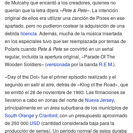
de Mulcahy que encantó a los creadores, quienes no
querían que la letra dijera «
Pete & Pete
». La intención
original de ellos era utilizar una canción de Pixies en ese
apartado, pero no pudieron costear la adquisición de una
debida
licencia
. Además, mucha de la música insertada
en los especiales tuvo que ser reemplazada por temas de
Polaris cuando
Pete & Pete
se convirtió en un serial
regular, incluida la apertura original, «Parade Of The
Wooden Soldiers» (
versionada
por la banda
R.E.M.
).
«Day of the Dot» fue el primer episodio realizado y el
segundo en salir al aire, detrás de «King of the Road», que
se emitió el 28 de noviembre de 1993. Las filmaciones se
llevaron a cabo en zonas del norte de
Nueva Jersey
,
principalmente en un área suburbana de los municipios de
South Orange
y
Cranford
, con un presupuesto aproximado
de 250 000
USD
(cantidad considerada baja para la
producción de series). Un período normal de estos duraba