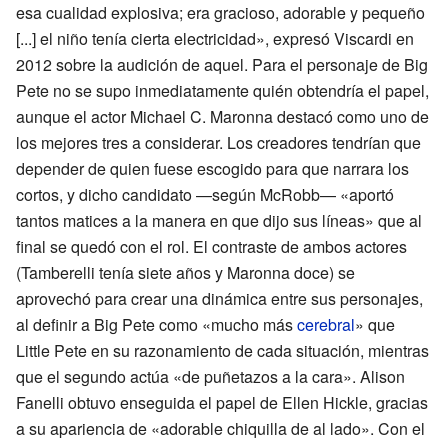
esa cualidad explosiva; era gracioso, adorable y pequeño
[...] el niño tenía cierta electricidad», expresó Viscardi en
2012 sobre la audición de aquel. Para el personaje de Big
Pete no se supo inmediatamente quién obtendría el papel,
aunque el actor Michael C. Maronna destacó como uno de
los mejores tres a considerar. Los creadores tendrían que
depender de quien fuese escogido para que narrara los
cortos, y dicho candidato —según McRobb— «aportó
tantos matices a la manera en que dijo sus líneas» que al
final se quedó con el rol. El contraste de ambos actores
(Tamberelli tenía siete años y Maronna doce) se
aprovechó para crear una dinámica entre sus personajes,
al definir a Big Pete como «mucho más
cerebral
» que
Little Pete en su razonamiento de cada situación, mientras
que el segundo actúa «de puñetazos a la cara». Alison
Fanelli obtuvo enseguida el papel de Ellen Hickle, gracias
a su apariencia de «adorable chiquilla de al lado». Con el