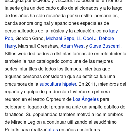
escogida por McRobb y Viscardi. No obstante, en torno a
la serie gira un dedicado culto de aficionados y a lo largo
de los años ha sido reseñada por su estilo, personajes,
banda sonora original y apariciones especiales de
personalidades de la música y la actuación, como
Iggy
Pop
, Gordon Gano,
Michael Stipe
,
LL Cool J
,
Debbie
Harry
, Marshall Crenshaw,
Adam West
y
Steve Buscemi
.
Sitios web dedicados a distintas formas de entretenimiento
también la han catalogado como una de las mejores
series infantiles de todos los tiempos, mientras que
algunas personas consideran que su estética fue una
precursora de la
subcultura hípster
. En 2011, miembros del
reparto y equipo de producción tuvieron su primera
reunión en el teatro Orpheum de
Los Ángeles
para
celebrar el legado del programa ante un amplio público de
fanáticos. Su popularidad también motivó a los miembros
de Miracle Legion a continuar utilizando el seudónimo
Polaris para realizar
giras
en años posteriores.