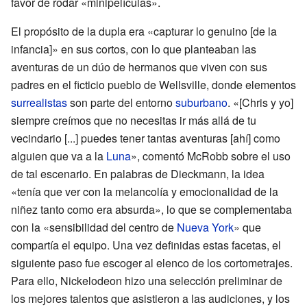
favor de rodar «minipelículas».
El propósito de la dupla era «capturar lo genuino [de la
infancia]» en sus cortos, con lo que planteaban las
aventuras de un dúo de hermanos que viven con sus
padres en el ficticio pueblo de Wellsville, donde elementos
surrealistas
son parte del entorno
suburbano
. «[Chris y yo]
siempre creímos que no necesitas ir más allá de tu
vecindario [...] puedes tener tantas aventuras [ahí] como
alguien que va a la
Luna
», comentó McRobb sobre el uso
de tal escenario. En palabras de Dieckmann, la idea
«tenía que ver con la melancolía y emocionalidad de la
niñez tanto como era absurda», lo que se complementaba
con la «sensibilidad del centro de
Nueva York
» que
compartía el equipo. Una vez definidas estas facetas, el
siguiente paso fue escoger al elenco de los cortometrajes.
Para ello, Nickelodeon hizo una selección preliminar de
los mejores talentos que asistieron a las audiciones, y los