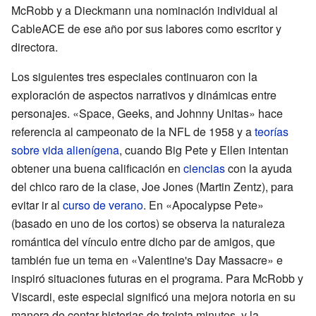
McRobb y a Dieckmann una nominación individual al
CableACE de ese año por sus labores como escritor y
directora.
Los siguientes tres especiales continuaron con la
exploración de aspectos narrativos y dinámicas entre
personajes. «Space, Geeks, and Johnny Unitas» hace
referencia al campeonato de la NFL de 1958 y a
teorías
sobre vida alienígena
, cuando Big Pete y Ellen intentan
obtener una buena calificación en
ciencias
con la ayuda
del chico raro de la clase, Joe Jones (Martin Zentz), para
evitar ir al
curso de verano
. En «Apocalypse Pete»
(basado en uno de los cortos) se observa la naturaleza
romántica del vínculo entre dicho par de amigos, que
también fue un tema en «Valentine's Day Massacre» e
inspiró situaciones futuras en el programa. Para McRobb y
Viscardi, este especial significó una mejora notoria en su
manera de contar historias de treinta minutos, y la