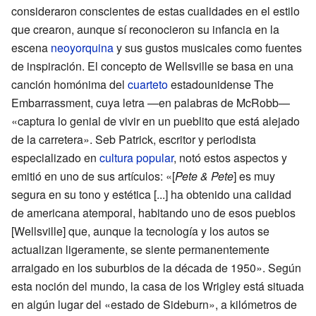
consideraron conscientes de estas cualidades en el estilo
que crearon, aunque sí reconocieron su infancia en la
escena
neoyorquina
y sus gustos musicales como fuentes
de inspiración. El concepto de Wellsville se basa en una
canción homónima del
cuarteto
estadounidense The
Embarrassment, cuya letra —en palabras de McRobb—
«captura lo genial de vivir en un pueblito que está alejado
de la carretera». Seb Patrick, escritor y periodista
especializado en
cultura popular
, notó estos aspectos y
emitió en uno de sus artículos: «[
Pete & Pete
] es muy
segura en su tono y estética [...] ha obtenido una calidad
de americana atemporal, habitando uno de esos pueblos
[Wellsville] que, aunque la tecnología y los autos se
actualizan ligeramente, se siente permanentemente
arraigado en los suburbios de la década de 1950». Según
esta noción del mundo, la casa de los Wrigley está situada
en algún lugar del «estado de Sideburn», a kilómetros de