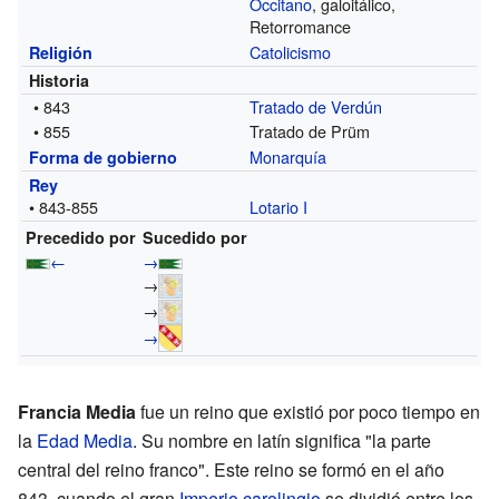
Occitano
, galoitálico,
Retorromance
Catolicismo
Religión
Historia
• 843
Tratado de Verdún
• 855
Tratado de Prüm
Monarquía
Forma de gobierno
Rey
• 843-855
Lotario I
Precedido por
Sucedido por
←
→
→
→
→
Francia Media
fue un reino que existió por poco tiempo en
la
Edad Media
. Su nombre en latín significa "la parte
central del reino franco". Este reino se formó en el año
843, cuando el gran
Imperio carolingio
se dividió entre los