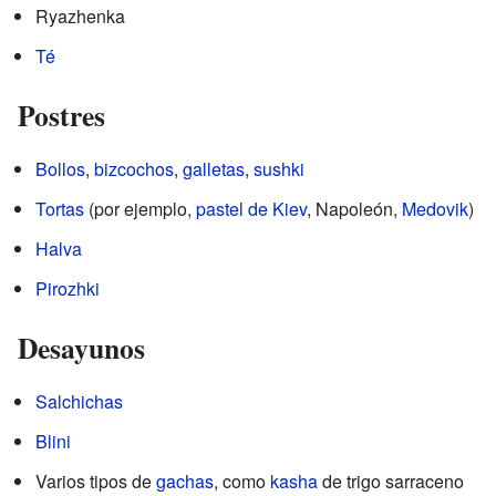
Ryazhenka
Té
Postres
Bollos
,
bizcochos
,
galletas
,
sushki
Tortas
(por ejemplo,
pastel de Kiev
, Napoleón,
Medovik
)
Halva
Pirozhki
Desayunos
Salchichas
Blini
Varios tipos de
gachas
, como
kasha
de trigo sarraceno