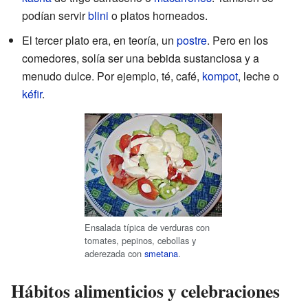
podían servir
blini
o platos horneados.
El tercer plato era, en teoría, un
postre
. Pero en los
comedores, solía ser una bebida sustanciosa y a
menudo dulce. Por ejemplo, té, café,
kompot
, leche o
kéfir
.
Ensalada típica de verduras con
tomates, pepinos, cebollas y
aderezada con
smetana
.
Hábitos alimenticios y celebraciones