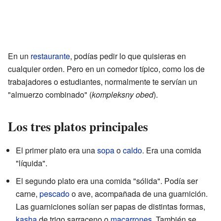
En un
restaurante
, podías pedir lo que quisieras en
cualquier orden. Pero en un comedor típico, como los de
trabajadores o estudiantes, normalmente te servían un
"almuerzo combinado" (
kompleksny obed
).
Los tres platos principales
El primer plato era una
sopa
o
caldo
. Era una comida
"líquida".
El segundo plato era una comida "sólida". Podía ser
carne,
pescado
o ave, acompañada de una guarnición.
Las guarniciones solían ser papas de distintas formas,
kasha
de trigo sarraceno o
macarrones
. También se