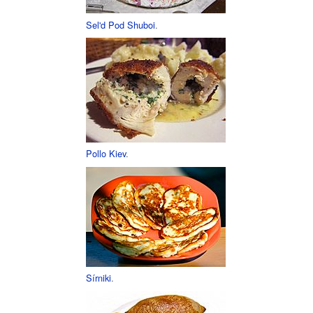
Sel'd Pod Shuboi
.
Pollo Kiev
.
Sírniki
.