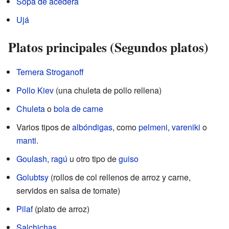
Sopa de acedera
Ujá
Platos principales (Segundos platos)
Ternera Stroganoff
Pollo Kiev
(una chuleta de pollo rellena)
Chuleta
o
bola de carne
Varios tipos de
albóndigas
, como
pelmeni
,
vareniki
o
manti
.
Goulash
,
ragú
u otro tipo de
guiso
Golubtsy
(rollos de col rellenos de arroz y carne,
servidos en salsa de tomate)
Pilaf
(plato de arroz)
Salchichas