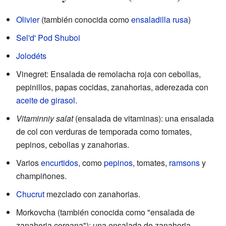
Olivier
(también conocida como
ensaladilla rusa
)
Sel'd' Pod Shuboi
Jolodéts
Vinegret: Ensalada de remolacha roja con cebollas,
pepinillos, papas cocidas, zanahorias, aderezada con
aceite de girasol
.
Vitaminniy salat
(ensalada de vitaminas): una ensalada
de col con verduras de temporada como tomates,
pepinos, cebollas y zanahorias.
Varios
encurtidos
, como
pepinos
, tomates,
ramsons
y
champiñones.
Chucrut
mezclado con zanahorias.
Morkovcha (también conocida como "ensalada de
zanahoria coreana"): una ensalada de zanahoria