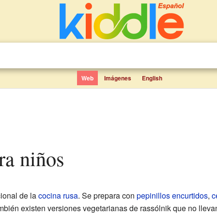
Web
Imágenes
English
ara niños
ional de la
cocina rusa
. Se prepara con
pepinillos
encurtidos
,
c
mbién existen versiones vegetarianas de rassólnik que no lleva