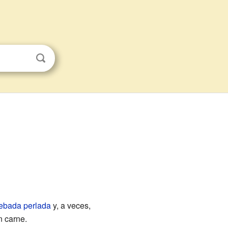
ebada perlada
y, a veces,
n carne.