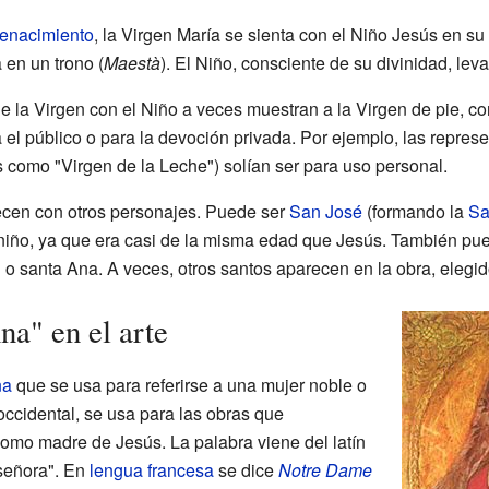
Renacimiento
, la Virgen María se sienta con el Niño Jesús en su
 en un trono (
Maestà
). El Niño, consciente de su divinidad, le
de la Virgen con el Niño a veces muestran a la Virgen de pie, c
el público o para la devoción privada. Por ejemplo, las repres
 como "Virgen de la Leche") solían ser para uso personal.
cen con otros personajes. Puede ser
San José
(formando la
Sa
iño, ya que era casi de la misma edad que Jesús. También pue
 o santa Ana. A veces, otros santos aparecen en la obra, elegi
a" en el arte
na
que se usa para referirse a una mujer noble o
 occidental, se usa para las obras que
como madre de Jesús. La palabra viene del latín
 señora". En
lengua francesa
se dice
Notre Dame