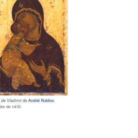
de
Andréi Rubliov
,
 de Vladímir
dor de 1410.