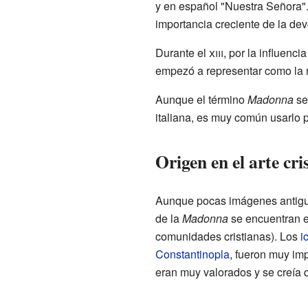
y en español "Nuestra Señora"
importancia creciente de la dev
Durante el
xiii
, por la influencia
empezó a representar como la r
Aunque el término
Madonna
se 
italiana, es muy común usarlo p
Origen en el arte cri
Aunque pocas imágenes antigua
de la
Madonna
se encuentran en
comunidades cristianas). Los
i
Constantinopla
, fueron muy imp
eran muy valorados y se creía 