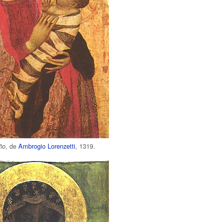
, de
Ambrogio Lorenzetti
, 1319.
ño