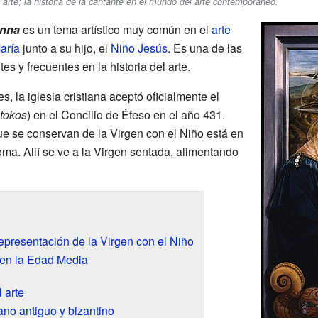
rte; la historia de la cantante en el mundo del arte contemporáneo.
nna
es un tema artístico muy común en el
arte
aría
junto a su hijo, el
Niño Jesús
. Es una de las
s y frecuentes en la historia del arte.
 la iglesia cristiana aceptó oficialmente el
tokos
) en el Concilio de Éfeso en el año 431.
ue se conservan de la Virgen con el Niño está en
ma. Allí se ve a la Virgen sentada, alimentando
representación de la Virgen con el Niño
 en la Edad Media
 arte
iano antiguo y bizantino