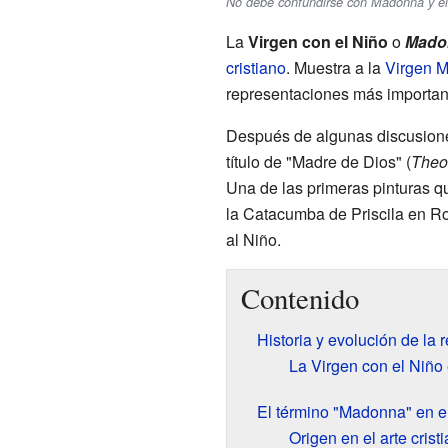
No debe confundirse con Madonna y el a
La
Virgen con el Niño
o
Mado
cristiano
. Muestra a la
Virgen M
representaciones más importante
Después de algunas discusiones,
título de "Madre de Dios" (
Theo
Una de las primeras pinturas q
la Catacumba de Priscila en Ro
al Niño.
Contenido
Historia y evolución de la 
La Virgen con el Niño
El término "Madonna" en el
Origen en el arte crist