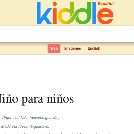
Web
Imágenes
English
Niño para niños
e Virgen con Niño (desambiguación).
se Madonna (desambiguación).