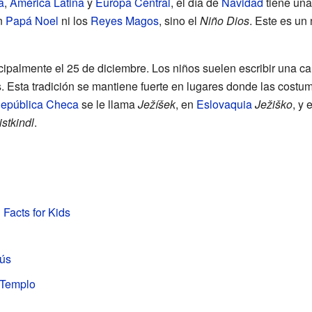
a
,
América Latina
y
Europa Central
, el día de
Navidad
tiene una
en
Papá Noel
ni los
Reyes Magos
, sino el
Niño Dios
. Este es un
cipalmente el 25 de diciembre. Los niños suelen escribir una ca
s. Esta tradición se mantiene fuerte en lugares donde las cost
epública Checa
se le llama
Ježíšek
, en
Eslovaquia
Ježiško
, y 
istkindl
.
 Facts for Kids
sús
 Templo