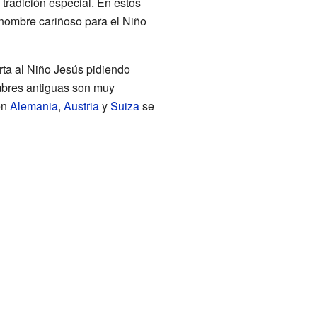
 tradición especial. En estos
 nombre cariñoso para el Niño
rta al Niño Jesús pidiendo
umbres antiguas son muy
en
Alemania
,
Austria
y
Suiza
se