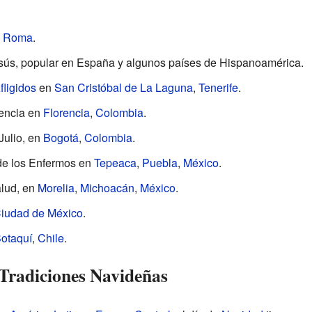
n
Roma
.
ús, popular en España y algunos países de Hispanoamérica.
fligidos
en
San Cristóbal de La Laguna
,
Tenerife
.
rencia en
Florencia
,
Colombia
.
Julio, en
Bogotá
,
Colombia
.
de los Enfermos en
Tepeaca
,
Puebla
,
México
.
alud, en
Morelia
,
Michoacán
,
México
.
iudad de México
.
otaquí
,
Chile
.
 Tradiciones Navideñas