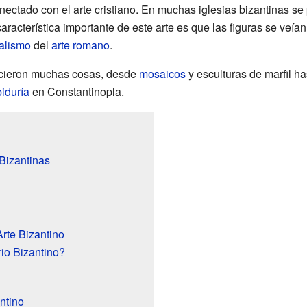
onectado con el arte cristiano. En muchas iglesias bizantinas s
aracterística importante de este arte es que las figuras se veía
alismo
del
arte romano
.
lecieron muchas cosas, desde
mosaicos
y esculturas de marfil ha
biduría
en Constantinopla.
 Bizantinas
Arte Bizantino
io Bizantino?
ntino