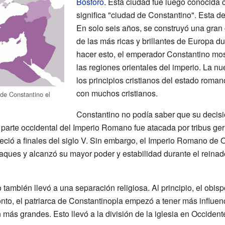
Bósforo
. Esta ciudad fue luego conocida
significa "ciudad de Constantino". Esta d
En solo seis años, se construyó una gran 
de las más ricas y brillantes de Europa d
hacer esto, el emperador Constantino mos
las regiones orientales del imperio. La nu
los principios cristianos del estado roma
con muchos cristianos.
de Constantino el
Constantino no podía saber que su decisió
La parte occidental del Imperio Romano fue atacada por tribus 
reció a finales del siglo V. Sin embargo, el Imperio Romano de 
taques y alcanzó su mayor poder y estabilidad durante el reina
también llevó a una separación religiosa. Al principio, el obisp
onto, el patriarca de Constantinopla empezó a tener más influenc
 más grandes. Esto llevó a la división de la iglesia en Occident