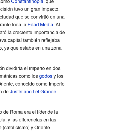
 como
Constantinopla
, que
ecisión tuvo un gran impacto.
ciudad que se convirtió en una
urante toda la
Edad Media
. Al
tró la creciente importancia de
eva capital también reflejaba
no, ya que estaba en una zona
n dividiría el imperio en dos
germánicas como los
godos
y los
Oriente, conocido como Imperio
do de
Justiniano I el Grande
o de Roma era el líder de la
ia, y las diferencias en las
e (catolicismo) y Oriente