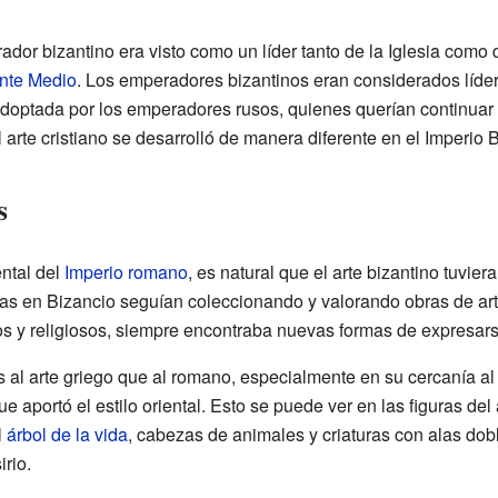
rador bizantino era visto como un líder tanto de la Iglesia como 
nte Medio
. Los emperadores bizantinos eran considerados líder
doptada por los emperadores rusos, quienes querían continuar l
 arte cristiano se desarrolló de manera diferente en el Imperio B
s
ental del
Imperio romano
, es natural que el arte bizantino tuvier
as en Bizancio seguían coleccionando y valorando obras de arte 
 y religiosos, siempre encontraba nuevas formas de expresarse 
s al arte griego que al romano, especialmente en su cercanía al 
que aportó el estilo oriental. Esto se puede ver en las figuras del
l
árbol de la vida
, cabezas de animales y criaturas con alas dobl
irio.