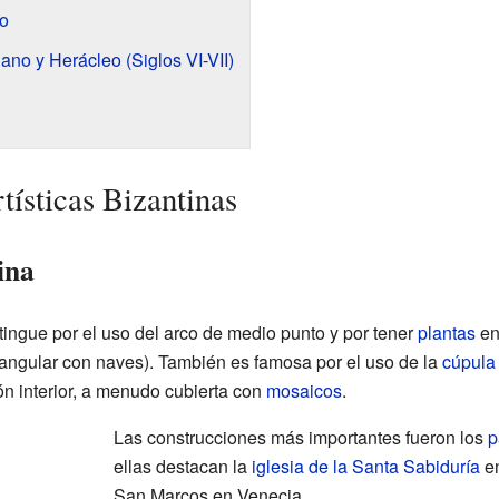
no
ano y Herácleo (Siglos VI-VII)
tísticas Bizantinas
ina
stingue por el uso del arco de medio punto y por tener
plantas
en
ctangular con naves). También es famosa por el uso de la
cúpula
ión interior, a menudo cubierta con
mosaicos
.
Las construcciones más importantes fueron los
p
ellas destacan la
iglesia de la Santa Sabiduría
en
San Marcos en Venecia.