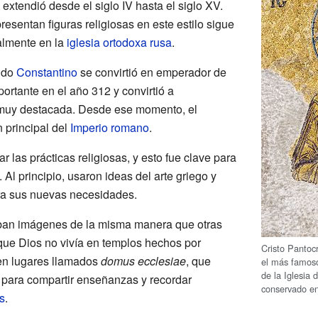
 extendió desde el siglo IV hasta el siglo XV.
resentan figuras religiosas en este estilo sigue
almente en la
iglesia ortodoxa rusa
.
ndo
Constantino
se convirtió en emperador de
portante en el año 312 y convirtió a
 muy destacada. Desde ese momento, el
n principal del
Imperio romano
.
las prácticas religiosas, y esto fue clave para
. Al principio, usaron ideas del arte griego y
ra sus nuevas necesidades.
aban imágenes de la misma manera que otras
 que Dios no vivía en templos hechos por
Cristo Pantocr
en lugares llamados
domus ecclesiae
, que
el más famoso
de la Iglesia 
, para compartir enseñanzas y recordar
conservado e
s
.