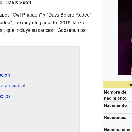
co,
Travis Scott
.
apes "Owl Pharaoh" y "Days Before Rodeo".
odeo", fue muy elogiado. En 2016, lanzó
ht", que incluye su canción "Goosebumps",
ación
I
rera musical
Nombre de
xitos
nacimiento
Nacimiento
Residencia
Nacionalidad