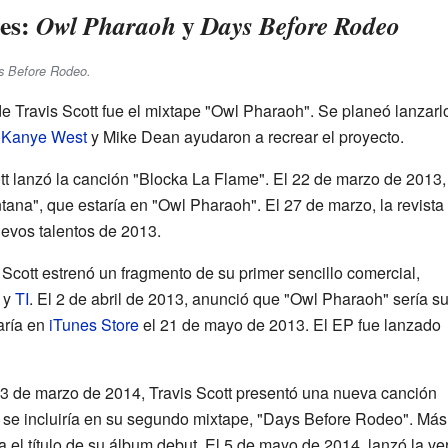
tes:
y
Owl Pharaoh
Days Before Rodeo
s Before Rodeo
.
 de Travis Scott fue el mixtape "Owl Pharaoh". Se planeó lanzarl
.
Kanye West
y Mike Dean ayudaron a recrear el proyecto.
tt lanzó la canción "Blocka La Flame". El 22 de marzo de 2013,
tana", que estaría en "Owl Pharaoh". El 27 de marzo, la revista
uevos talentos de 2013.
Scott estrenó un fragmento de su primer sencillo comercial,
 y
TI
. El 2 de abril de 2013, anunció que "Owl Pharaoh" sería s
aría en
iTunes Store
el 21 de mayo de 2013. El EP fue lanzado
13 de marzo de 2014, Travis Scott presentó una nueva canción
 se incluiría en su segundo mixtape, "Days Before Rodeo". Más 
ía el título de su álbum debut. El 5 de mayo de 2014, lanzó la v