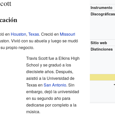
cott
Instrumento
Discográfica
cación
ció en
Houston
,
Texas
. Creció en
Missouri
uston. Vivió con su abuela y luego se mudó
Sitio web
 su propio negocio.
Distinciones
Travis Scott fue a Elkins High
School y se graduó a los
diecisiete años. Después,
asistió a la Universidad de
Texas en
San Antonio
. Sin
embargo, dejó la universidad
en su segundo año para
dedicarse por completo a la
música.