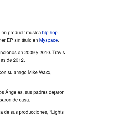
ó en producir música
hip hop
.
r EP sin título en
Myspace
.
anciones en 2009 y 2010. Travis
les de 2012.
ó con su amigo Mike Waxx,
os Ángeles, sus padres dejaron
lsaron de casa.
 de sus producciones, "Lights