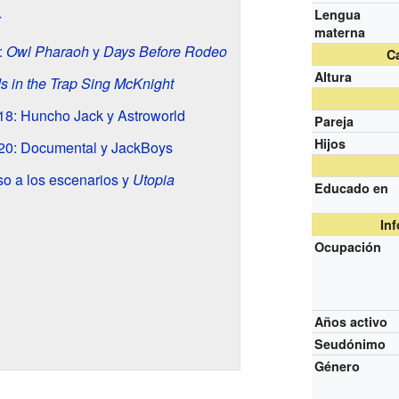
Lengua
r
materna
:
Owl Pharaoh
y
Days Before Rodeo
Ca
Altura
ds in the Trap Sing McKnight
18: Huncho Jack y Astroworld
Pareja
Hijos
20: Documental y JackBoys
o a los escenarios y
Utopia
Educado en
In
Ocupación
Años activo
Seudónimo
Género