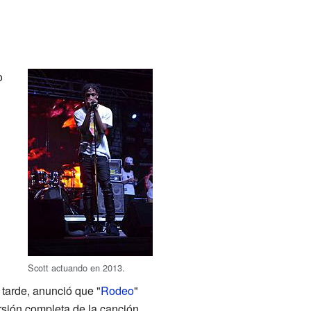
o
u
Scott actuando en 2013.
tarde, anunció que "
Rodeo
"
ersión completa de la canción,