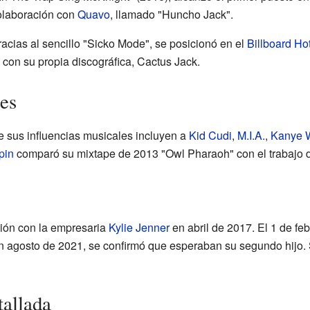
colaboración con
Quavo
, llamado "Huncho Jack".
acias al sencillo "Sicko Mode", se posicionó en el
Billboard Ho
on su propia discográfica, Cactus Jack.
les
 sus influencias musicales incluyen a
Kid Cudi
,
M.I.A.
,
Kanye 
pin
comparó su mixtape de 2013 "Owl Pharaoh" con el trabajo
ción con la empresaria
Kylie Jenner
en abril de 2017. El 1 de feb
n agosto de 2021, se confirmó que esperaban su segundo hijo. S
tallada