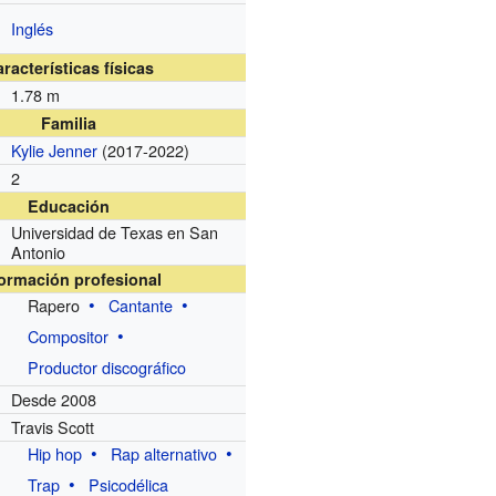
Inglés
racterísticas físicas
1.78 m
Familia
Kylie Jenner
(2017-2022)
2
Educación
Universidad de Texas en San
Antonio
formación profesional
Rapero
Cantante
Compositor
Productor discográfico
Desde 2008
Travis Scott
Hip hop
Rap alternativo
Trap
Psicodélica