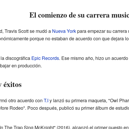
El comienzo de su carrera music
d, Travis Scott se mudó a
Nueva York
para empezar su carrera m
onómicamente porque no estaban de acuerdo con que dejara los
 la discográfica
Epic Records
. Ese mismo año, hizo un acuerd
bajar en producción.
 éxitos
firmó otro acuerdo con
T.I
y lanzó su primera maqueta, "Owl Phar
ore Rodeo". Poco después, publicó su primer álbum de estudio,
n The Trap Sing McKnight" (2016), alcanzó el primer puesto en 