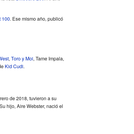
t 100
. Ese mismo año, publicó
West
,
Toro y Moi
, Tame Impala,
 de
Kid Cudi
.
rero de 2018, tuvieron a su
u hijo, Aire Webster, nació el