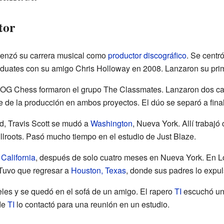
tor
omenzó su carrera musical como
productor discográfico
. Se centr
uates con su amigo Chris Holloway en 2008. Lanzaron su prime
 y OG Chess formaron el grupo The Classmates. Lanzaron dos c
e de la producción en ambos proyectos. El dúo se separó a fina
d, Travis Scott se mudó a
Washington
, Nueva York. Allí trabaj
llroots. Pasó mucho tiempo en el estudio de Just Blaze.
,
California
, después de solo cuatro meses en Nueva York. En L
Tuvo que regresar a
Houston, Texas
, donde sus padres lo expu
eles y se quedó en el sofá de un amigo. El rapero
TI
escuchó una
 de
TI
lo contactó para una reunión en un estudio.