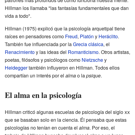
patrones más profundos de cómo funciona nuestra mente.
Hillman los llamaba "las fantasías fundamentales que dan
vida a todo".
Hillman (1975) explicó que la psicología arquetipal tiene
raíces en pensadores como
Freud
,
Platón
y
Heráclito
.
También fue influenciada por la
Grecia clásica
, el
Renacimiento
y las ideas del
Romanticismo
. Otros artistas,
poetas, filósofos y psicólogos como
Nietzsche
y
Heidegger
también influyeron en Hillman. Todos ellos
compartían un interés por el
alma
o la
psique
.
El alma en la psicología
Hillman criticó algunas escuelas de psicología del siglo
xx
que se basaban solo en la ciencia. Él pensaba que estas
psicologías no tenían en cuenta el
alma
. Por eso, el