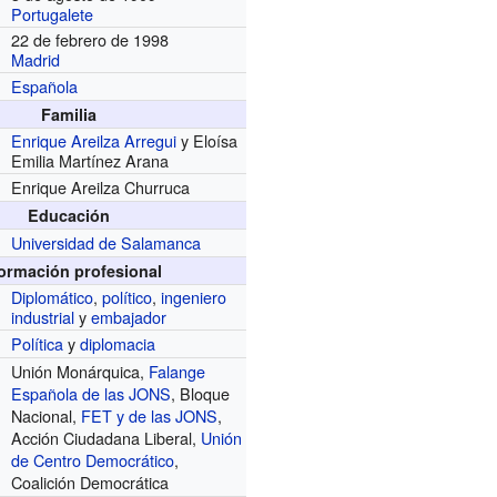
Portugalete
22 de febrero de 1998
Madrid
Española
Familia
Enrique Areilza Arregui
y Eloísa
Emilia Martínez Arana
Enrique Areilza Churruca
Educación
Universidad de Salamanca
formación profesional
Diplomático
,
político
,
ingeniero
industrial
y
embajador
Política
y
diplomacia
Unión Monárquica,
Falange
Española de las JONS
, Bloque
Nacional,
FET y de las JONS
,
Acción Ciudadana Liberal,
Unión
de Centro Democrático
,
Coalición Democrática