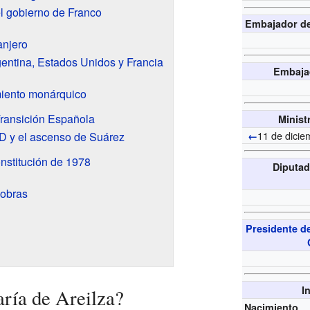
el gobierno de Franco
Embajador de
anjero
entina, Estados Unidos y Francia
Embaja
miento monárquico
Transición Española
Minist
11 de dicie
 y el ascenso de Suárez
←
nstitución de 1978
Diputad
 obras
Presidente d
I
ría de Areilza?
Nacimiento