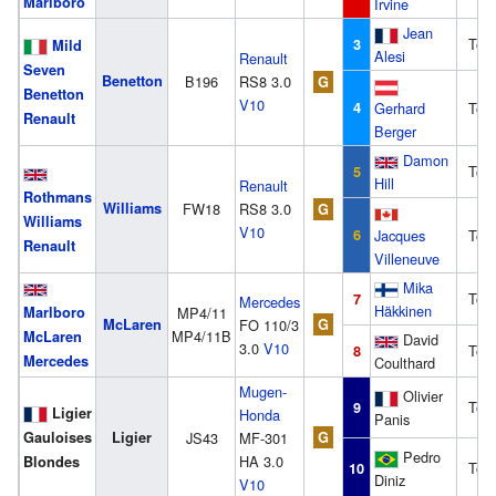
Marlboro
Irvine
Jean
Tod
3
Mild
Alesi
Renault
Seven
Benetton
B196
RS8 3.0
G
Benetton
V10
4
Gerhard
Tod
Renault
Berger
Damon
Tod
5
Hill
Renault
Rothmans
Williams
FW18
RS8 3.0
G
Williams
V10
6
Jacques
Tod
Renault
Villeneuve
Mika
Tod
7
Mercedes
Häkkinen
Marlboro
MP4/11
McLaren
FO 110/3
G
MP4/11B
McLaren
David
3.0
V10
Tod
8
Mercedes
Coulthard
Mugen-
Olivier
Tod
9
Ligier
Honda
Panis
Gauloises
Ligier
JS43
MF-301
G
Pedro
HA 3.0
Blondes
Tod
10
Diniz
V10