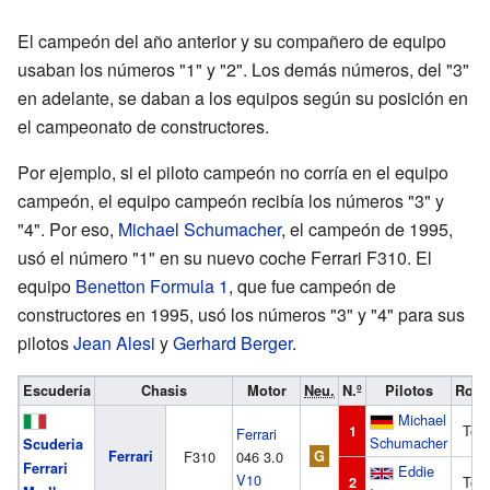
El campeón del año anterior y su compañero de equipo
usaban los números "1" y "2". Los demás números, del "3"
en adelante, se daban a los equipos según su posición en
el campeonato de constructores.
Por ejemplo, si el piloto campeón no corría en el equipo
campeón, el equipo campeón recibía los números "3" y
"4". Por eso,
Michael Schumacher
, el campeón de 1995,
usó el número "1" en su nuevo coche Ferrari F310. El
equipo
Benetton Formula 1
, que fue campeón de
constructores en 1995, usó los números "3" y "4" para sus
pilotos
Jean Alesi
y
Gerhard Berger
.
Escudería
Chasis
Motor
Neu.
N.º
Pilotos
Rond
Michael
Tod
1
Ferrari
Schumacher
Scuderia
Ferrari
F310
046 3.0
G
Ferrari
Eddie
V10
Tod
2