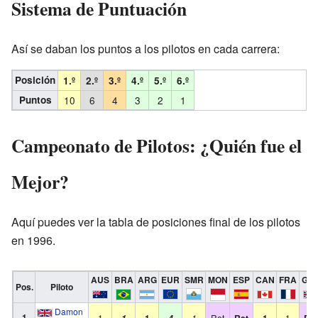
Sistema de Puntuación
Así se daban los puntos a los pilotos en cada carrera:
Posición
1.º
2.º
3.º
4.º
5.º
6.º
Puntos
10
6
4
3
2
1
Campeonato de Pilotos: ¿Quién fue el
Mejor?
Aquí puedes ver la tabla de posiciones final de los pilotos
en 1996.
AUS
BRA
ARG
EUR
SMR
MON
ESP
CAN
FRA
GB
Pos.
Piloto
Damon
1
1
1
1
Ret
Ret
1
1
Ret