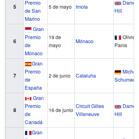
Premio
Damon
5
5 de mayo
Imola
de San
Hill
Marino
Gran
Premio
19 de
Olivier
6
Mónaco
de
mayo
Panis
Mónaco
Gran
Premio
Michae
7
2 de junio
Cataluña
de
Schumach
España
Gran
Premio
Circuit Gilles
Damon
8
16 de junio
de
Villeneuve
Hill
Canadá
Gran