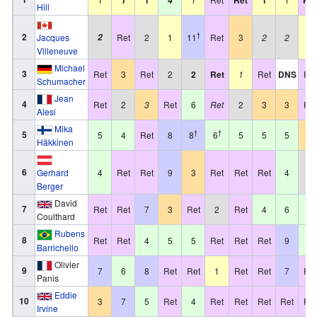
1
4
Hill
2
†
Jacques
2
Ret
2
1
11
Ret
3
2
2
1
Villeneuve
Michael
3
Ret
3
Ret
2
2
Ret
1
Ret
DNS
Ret
Schumacher
Jean
4
Ret
2
3
Ret
6
Ret
2
3
3
Ret
Alesi
Mika
5
†
†
5
4
Ret
8
8
6
5
5
5
3
Häkkinen
6
4
Ret
Ret
9
3
Ret
Ret
Ret
4
2
Gerhard
Berger
David
7
Ret
Ret
7
3
Ret
2
Ret
4
6
5
Coulthard
Rubens
8
Ret
Ret
4
5
5
Ret
Ret
Ret
9
4
Barrichello
Olivier
9
7
6
8
Ret
Ret
1
Ret
Ret
7
Ret
Panis
Eddie
10
3
7
5
Ret
4
Ret
Ret
Ret
Ret
Ret
Irvine