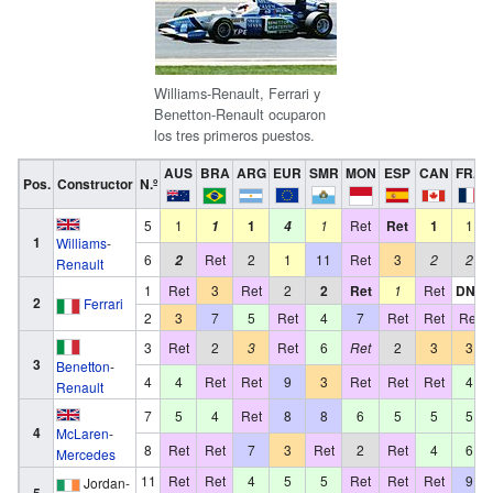
Williams-Renault, Ferrari y
Benetton-Renault ocuparon
los tres primeros puestos.
AUS
BRA
ARG
EUR
SMR
MON
ESP
CAN
FRA
Pos.
Constructor
N.º
5
1
1
1
Ret
Ret
1
1
1
4
1
Williams
-
6
Ret
2
1
11
Ret
3
2
2
2
Renault
1
Ret
3
Ret
2
2
Ret
1
Ret
DNS
2
Ferrari
2
3
7
5
Ret
4
7
Ret
Ret
Ret
3
Ret
2
3
Ret
6
Ret
2
3
3
3
Benetton
-
4
4
Ret
Ret
9
3
Ret
Ret
Ret
4
Renault
7
5
4
Ret
8
8
6
5
5
5
4
McLaren
-
8
Ret
Ret
7
3
Ret
2
Ret
4
6
Mercedes
11
Ret
Ret
4
5
5
Ret
Ret
Ret
9
Jordan-