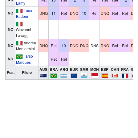
Lamy
Luca
NC
DNQ
11
Ret
DNQ
10
Ret
DNQ
Ret
Ret
DN
Badoer
NC
Giovanni
Lavaggi
Andrea
NC
DNQ
Ret
10
DNQ
DNQ
DNS
DNQ
Ret
Ret
DN
Montermini
Tarso
NC
Ret
Ret
Marques
AUS
BRA
ARG
EUR
SMR
MON
ESP
CAN
FRA
GB
Pos.
Piloto