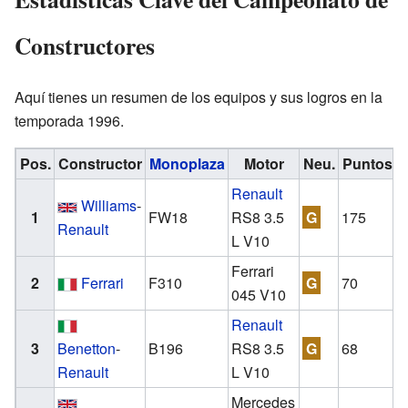
Constructores
Aquí tienes un resumen de los equipos y sus logros en la
temporada 1996.
Pos.
Constructor
Monoplaza
Motor
Neu.
Puntos
V
Renault
Williams
-
1
FW18
RS8 3.5
G
175
1
Renault
L V10
Ferrari
2
Ferrari
F310
G
70
3
045 V10
Renault
3
Benetton
-
B196
RS8 3.5
G
68
Renault
L V10
Mercedes