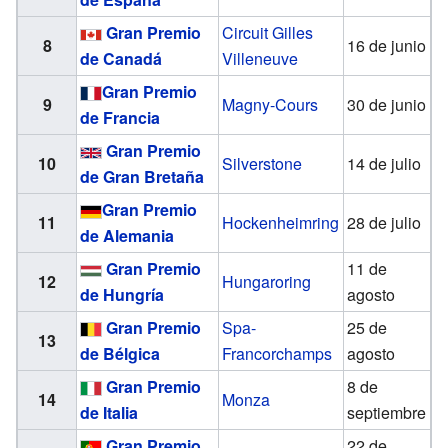
Gran Premio
Circuit Gilles
8
16 de junio
de Canadá
Villeneuve
Gran Premio
9
Magny-Cours
30 de junio
de Francia
Gran Premio
10
Silverstone
14 de julio
de Gran Bretaña
Gran Premio
11
Hockenheimring
28 de julio
de Alemania
Gran Premio
11 de
12
Hungaroring
de Hungría
agosto
Gran Premio
Spa-
25 de
13
de Bélgica
Francorchamps
agosto
Gran Premio
8 de
14
Monza
de Italia
septiembre
Gran Premio
22 de