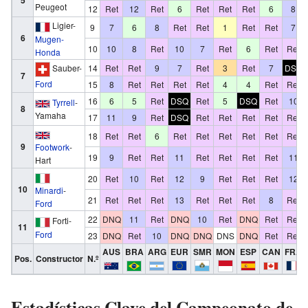
5
Peugeot
12
Ret
12
Ret
6
Ret
Ret
Ret
6
8
Ligier-
9
7
6
8
Ret
Ret
1
Ret
Ret
7
6
Mugen-
10
10
8
Ret
10
7
Ret
6
Ret
Ret
Honda
Sauber-
14
Ret
Ret
9
7
Ret
3
Ret
7
DSQ
7
Ford
15
8
Ret
Ret
Ret
Ret
4
4
Ret
Ret
16
6
5
Ret
DSQ
Ret
5
DSQ
Ret
10
Tyrrell
-
8
Yamaha
17
11
9
Ret
DSQ
Ret
Ret
Ret
Ret
Ret
18
Ret
Ret
6
Ret
Ret
Ret
Ret
Ret
Ret
9
Footwork
-
19
9
Ret
Ret
11
Ret
Ret
Ret
Ret
11
Hart
20
Ret
10
Ret
12
9
Ret
Ret
Ret
12
10
Minardi
-
21
Ret
Ret
Ret
13
Ret
Ret
Ret
8
Ret
Ford
22
DNQ
11
Ret
DNQ
10
Ret
DNQ
Ret
Ret
Forti-
11
Ford
23
DNQ
Ret
10
DNQ
DNQ
DNS
DNQ
Ret
Ret
AUS
BRA
ARG
EUR
SMR
MON
ESP
CAN
FRA
Pos.
Constructor
N.º
Estadísticas Clave del Campeonato de