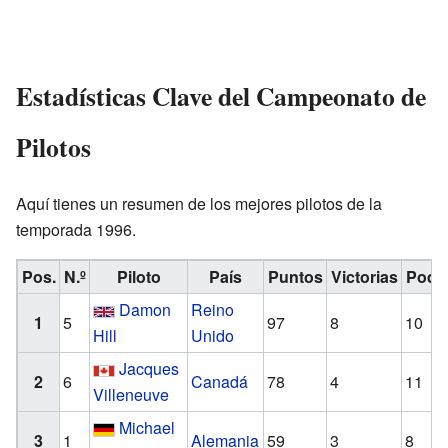
Estadísticas Clave del Campeonato de
Pilotos
Aquí tienes un resumen de los mejores pilotos de la
temporada 1996.
Pos.
N.º
Piloto
País
Puntos
Victorias
Podi
Damon
Reino
1
5
97
8
10
Hill
Unido
Jacques
2
6
Canadá
78
4
11
Villeneuve
Michael
3
1
Alemania
59
3
8