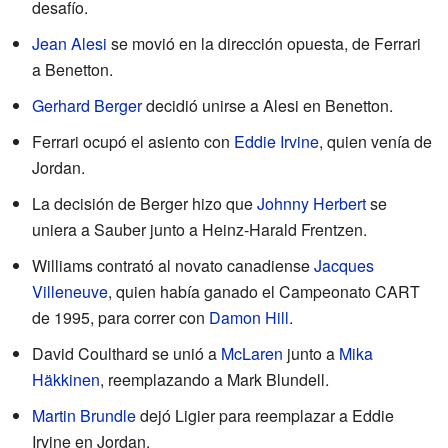
desafío.
Jean Alesi
se movió en la dirección opuesta, de Ferrari
a Benetton.
Gerhard Berger
decidió unirse a Alesi en Benetton.
Ferrari ocupó el asiento con
Eddie Irvine
, quien venía de
Jordan.
La decisión de Berger hizo que
Johnny Herbert
se
uniera a Sauber junto a Heinz-Harald Frentzen.
Williams contrató al novato canadiense
Jacques
Villeneuve
, quien había ganado el Campeonato CART
de 1995, para correr con
Damon Hill
.
David Coulthard se unió a
McLaren
junto a
Mika
Häkkinen
, reemplazando a Mark Blundell.
Martin Brundle
dejó Ligier para reemplazar a Eddie
Irvine en Jordan.