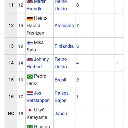
Martin
Reino
11
12
8
Brundle
Unido
Heinz-
12
15
Harald
Alemania
7
Frentzen
Mika
13
19
Finlandia
5
Salo
Johnny
Reino
14
14
4
1
Herbert
Unido
Pedro
15
10
Brasil
2
Diniz
Jos
Países
16
17
1
Verstappen
Bajos
Ukyō
NC
18
Japón
Katayama
Ricardo