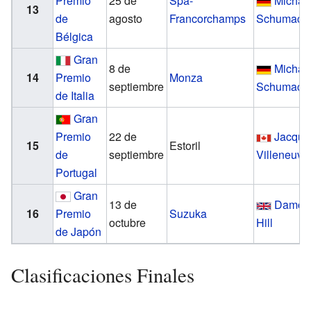
Premio
25 de
Spa-
Michae
13
de
agosto
Francorchamps
Schumach
Bélgica
Gran
8 de
Michae
14
Premio
Monza
septiembre
Schumach
de Italia
Gran
Premio
22 de
Jacque
15
Estoril
de
septiembre
Villeneuve
Portugal
Gran
13 de
Damon
16
Premio
Suzuka
octubre
Hill
de Japón
Clasificaciones Finales