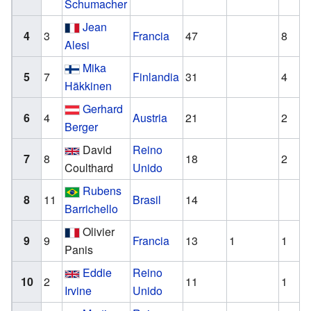
Schumacher
Jean
4
3
Francia
47
8
Alesi
Mika
5
7
Finlandia
31
4
Häkkinen
Gerhard
6
4
Austria
21
2
Berger
David
Reino
7
8
18
2
Coulthard
Unido
Rubens
8
11
Brasil
14
Barrichello
Olivier
9
9
Francia
13
1
1
Panis
Eddie
Reino
10
2
11
1
Irvine
Unido