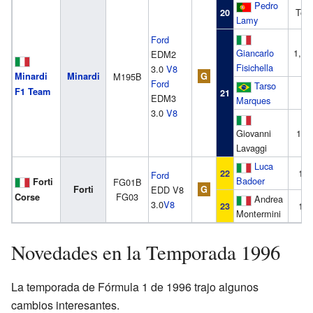
Pedro
Tod
20
Lamy
Ford
Giancarlo
1, 4
EDM2
Fisichella
3.0
V8
Minardi
Minardi
M195B
G
Ford
Tarso
F1 Team
2-
21
EDM3
Marques
3.0
V8
Giovanni
11-
Lavaggi
Luca
1-1
22
Ford
Badoer
Forti
FG01B
Forti
EDD V8
G
FG03
Corse
Andrea
3.0
V8
1-1
23
Montermini
Novedades en la Temporada 1996
La temporada de Fórmula 1 de 1996 trajo algunos
cambios interesantes.