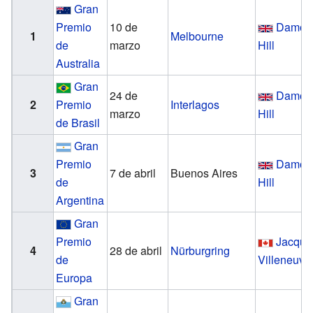
Gran
Premio
10 de
Damon
1
Melbourne
de
marzo
Hill
Australia
Gran
24 de
Damon
2
Premio
Interlagos
marzo
Hill
de Brasil
Gran
Premio
Damon
3
7 de abril
Buenos Aires
de
Hill
Argentina
Gran
Premio
Jacque
4
28 de abril
Nürburgring
de
Villeneuve
Europa
Gran