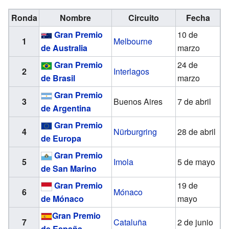
Ronda
Nombre
Circuito
Fecha
Gran Premio
10 de
1
Melbourne
de Australia
marzo
Gran Premio
24 de
2
Interlagos
de Brasil
marzo
Gran Premio
3
Buenos Aires
7 de abril
de Argentina
Gran Premio
4
Nürburgring
28 de abril
de Europa
Gran Premio
5
Imola
5 de mayo
de San Marino
Gran Premio
19 de
6
Mónaco
de Mónaco
mayo
Gran Premio
7
Cataluña
2 de junio
de España