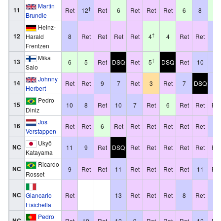
Martin
11
†
Ret
12
Ret
6
Ret
Ret
Ret
6
8
6
Brundle
Heinz-
12
†
Harald
8
Ret
Ret
Ret
Ret
4
4
Ret
Ret
8
Frentzen
Mika
13
†
6
5
Ret
DSQ
Ret
5
DSQ
Ret
10
7
Salo
Johnny
14
Ret
Ret
9
7
Ret
3
Ret
7
DSQ
9
Herbert
Pedro
15
10
8
Ret
10
7
Ret
6
Ret
Ret
Ret
Diniz
Jos
16
Ret
Ret
6
Ret
Ret
Ret
Ret
Ret
Ret
10
Verstappen
Ukyō
NC
11
9
Ret
DSQ
Ret
Ret
Ret
Ret
Ret
Ret
Katayama
Ricardo
NC
9
Ret
Ret
11
Ret
Ret
Ret
Ret
11
Ret
Rosset
NC
Ret
13
Ret
Ret
Ret
8
Ret
11
Giancarlo
Fisichella
Pedro
NC
Ret
10
Ret
12
9
Ret
Ret
Ret
12
Ret