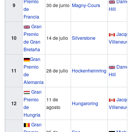
Premio
Damon
9
30 de junio
Magny-Cours
de
Hill
Francia
Gran
Premio
Jacque
10
14 de julio
Silverstone
de Gran
Villeneuve
Bretaña
Gran
Premio
Damon
11
28 de julio
Hockenheimring
de
Hill
Alemania
Gran
Premio
11 de
Jacque
12
Hungaroring
de
agosto
Villeneuve
Hungría
Gran