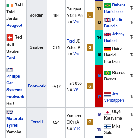
Rubens
B&H
Tod
11
Peugeot
Barrichello
Total
Jordan
196
A12 EV5
G
Jordan
Martin
3.0
V10
Tod
12
Peugeot
Brundle
Johnny
Tod
Red
14
Herbert
Ford
JD
Bull
Sauber
C15
Zetec-R
G
Heinz-
Sauber
3.0
V10
15
Harald
Tod
Ford
Frentzen
Ricardo
16
Tod
Philips
Rosset
Car
Hart 830
Footwork
FA17
G
3.0
V8
Systems
Jos
Footwork
Tod
17
Verstappen
Hart
Ukyō
Tod
18
Yamaha
Katayama
Motorola
Tyrrell
024
OX11A
G
Tyrrell
Mika
3.0
V10
Tod
19
Yamaha
Salo