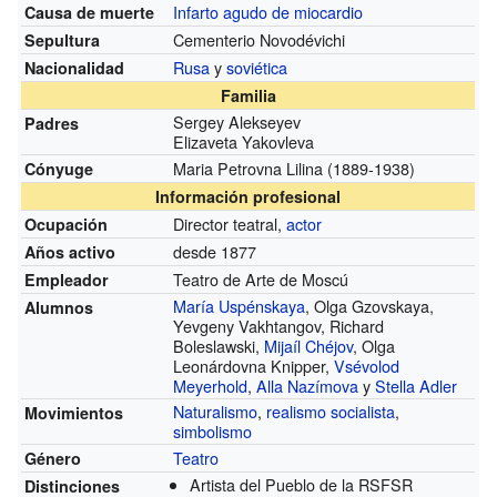
Infarto agudo de miocardio
Causa de muerte
Cementerio Novodévichi
Sepultura
Rusa
y
soviética
Nacionalidad
Familia
Sergey Alekseyev
Padres
Elizaveta Yakovleva
Maria Petrovna Lilina
(1889-1938)
Cónyuge
Información profesional
Director teatral,
actor
Ocupación
desde 1877
Años activo
Teatro de Arte de Moscú
Empleador
María Uspénskaya
, Olga Gzovskaya,
Alumnos
Yevgeny Vakhtangov, Richard
Boleslawski,
Mijaíl Chéjov
, Olga
Leonárdovna Knipper,
Vsévolod
Meyerhold
,
Alla Nazímova
y
Stella Adler
Naturalismo
,
realismo socialista
,
Movimientos
simbolismo
Teatro
Género
Artista del Pueblo de la RSFSR
Distinciones