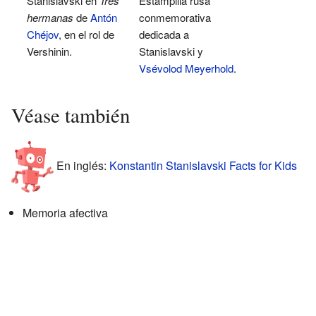
Stanislavski en
Tres
Estampilla rusa
hermanas
de
Antón
conmemorativa
Chéjov
, en el rol de
dedicada a
Vershinin.
Stanislavski y
Vsévolod Meyerhold
.
Véase también
En inglés:
Konstantin Stanislavski Facts for Kids
Memoria afectiva