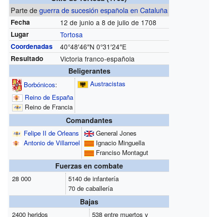
Parte de
guerra de sucesión española en Cataluña
Fecha
12 de junio a 8 de julio de 1708
Lugar
Tortosa
Coordenadas
40°48′46″N
0°31′24″E
Resultado
Victoria franco-española
Beligerantes
Austracistas
Borbónicos
:
Reino de España
Reino de Francia
Comandantes
Felipe II de Orleans
General Jones
Antonio de Villarroel
Ignacio Minguella
Franciso Montagut
Fuerzas en combate
28 000
5140 de infantería
70 de caballería
Bajas
2400 heridos
538 entre muertos y