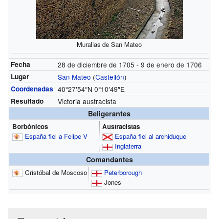
Murallas de San Mateo
Fecha
28 de diciembre de 1705 - 9 de enero de 1706
Lugar
San Mateo
(
Castellón
)
Coordenadas
40°27′54″N
0°10′49″E
Resultado
Victoria austracista
Beligerantes
Borbónicos
Austracistas
España fiel a Felipe V
España fiel al archiduque
Inglaterra
Comandantes
Cristóbal de Moscoso
Peterborough
Jones