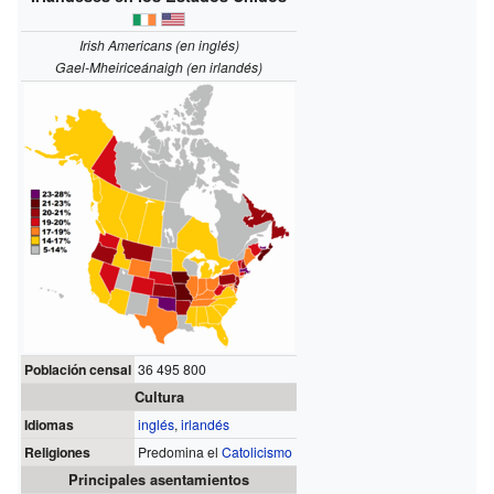
Irish Americans (en inglés)
Gael-Mheiriceánaigh (en irlandés)
Población censal
36 495 800
Cultura
Idiomas
inglés
,
irlandés
Religiones
Predomina el
Catolicismo
Principales asentamientos