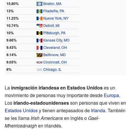
15.80%
Boston
,
MA
13%
Filadelfia
,
PA
11.23%
Nueva York
,
NY
10.74%
Detroit
,
MI
10%
Pittsburgh
,
PA
9.66%
Kansas City
,
MO
9.43%
Cleveland
,
OH
9.14%
Baltimore
,
MD
9.05%
Cincinnati
,
OH
8%
Chicago
,
IL
La
inmigración irlandesa en Estados Unidos
es un
movimiento de personas muy importante desde
Europa
.
Los
irlando-estadounidenses
son personas que viven en
Estados Unidos
y tienen antepasados de
Irlanda
. También
se les llama
Irish Americans
en inglés o
Gael-
Mheiriceánaigh
en irlandés.