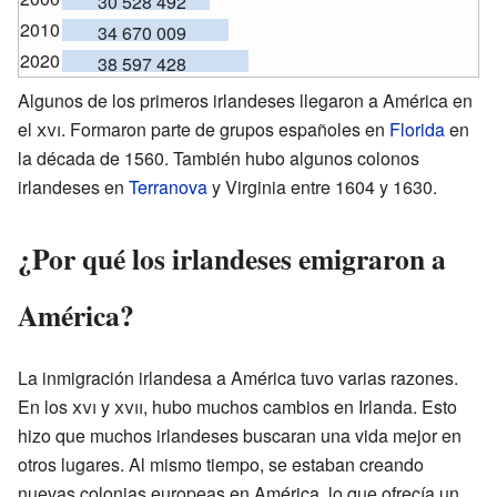
30 528 492
2010
34 670 009
2020
38 597 428
Algunos de los primeros irlandeses llegaron a América en
el
xvi
. Formaron parte de grupos españoles en
Florida
en
la década de 1560. También hubo algunos colonos
irlandeses en
Terranova
y Virginia entre 1604 y 1630.
¿Por qué los irlandeses emigraron a
América?
La inmigración irlandesa a América tuvo varias razones.
En los
xvi
y
xvii
, hubo muchos cambios en Irlanda. Esto
hizo que muchos irlandeses buscaran una vida mejor en
otros lugares. Al mismo tiempo, se estaban creando
nuevas colonias europeas en América, lo que ofrecía un