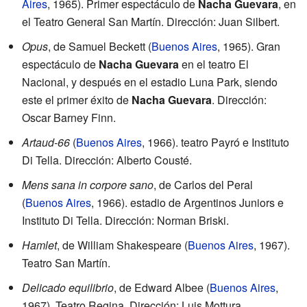
Aires
, 1965). Primer espectáculo de
Nacha Guevara
, en
el Teatro General San Martín. Dirección: Juan Silbert.
Opus
, de Samuel Beckett (
Buenos Aires
, 1965). Gran
espectáculo de
Nacha Guevara
en el teatro El
Nacional, y después en el estadio Luna Park, siendo
este el primer éxito de
Nacha Guevara
. Dirección:
Oscar Barney Finn.
Artaud-66
(
Buenos Aires
, 1966). teatro Payró e Instituto
Di Tella. Dirección: Alberto Cousté.
Mens sana in corpore sano
, de Carlos del Peral
(
Buenos Aires
, 1966). estadio de Argentinos Juniors e
Instituto Di Tella. Dirección: Norman Briski.
Hamlet
, de William Shakespeare (
Buenos Aires
, 1967).
Teatro San Martín.
Delicado equilibrio
, de Edward Albee (
Buenos Aires
,
1967). Teatro Regina. Dirección: Luis Mottura.