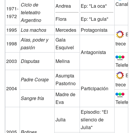
Canal 7
Ciclo de
Andrea
Ep: "La oca"
1971-
teleteatro
1972
Flora
Ep: "La gula"
Argentino
1995
Los machos
Mercedes
Protagonista
El
Alas, poder y
Gala
1998
trece
pasión
Esquivel
Antagonista
2003
Disputas
Melina
Telefe
El
Asumpta
Padre Coraje
Pastorino
trece
2004
Participación
Madre de
Sangre fría
Eva
Telefe
Episodio: "El
Julia
silencio de
Julia"
2005
Botines