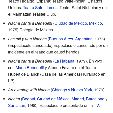
Teatro Hidalgo. España: Teatro Valle-Inclán. Estados
Unidos:
Teatro Saint-James
, Teatro Saint-Nicholas y en
el Manhattan Teaster Club.
Nacha canta a Benedetti
(
Ciudad de México
,
México
,
1975) Colegio de México
Las mil y una Nachas
(
Buenos Aires
,
Argentina
, 1976)
(Espectáculo cancelado) Espectáculo cancelado por un
incidente en el teatro que causó heridos.
Nacha canta a Benedetti
(
La Habana
, 1979). En vivo
con
Mario Benedetti
y Alberto Favero en el Teatro
Hubert de Blanck (Casa de las Américas) (Grabado en
LP).
An evening with Nacha
(
Chicago
y
Nueva York
, 1979).
Nacha
(
Bogotá
,
Ciudad de México
,
Madrid
,
Barcelona
y
San Juan
, 1980). Espectáculo presentado en la
TV
.