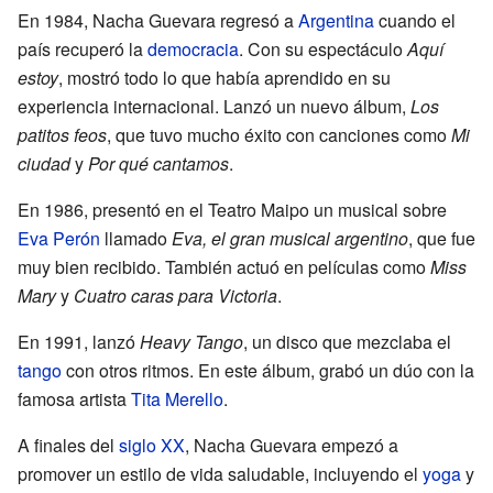
En 1984, Nacha Guevara regresó a
Argentina
cuando el
país recuperó la
democracia
. Con su espectáculo
Aquí
estoy
, mostró todo lo que había aprendido en su
experiencia internacional. Lanzó un nuevo álbum,
Los
patitos feos
, que tuvo mucho éxito con canciones como
Mi
ciudad
y
Por qué cantamos
.
En 1986, presentó en el Teatro Maipo un musical sobre
Eva Perón
llamado
Eva, el gran musical argentino
, que fue
muy bien recibido. También actuó en películas como
Miss
Mary
y
Cuatro caras para Victoria
.
En 1991, lanzó
Heavy Tango
, un disco que mezclaba el
tango
con otros ritmos. En este álbum, grabó un dúo con la
famosa artista
Tita Merello
.
A finales del
siglo XX
, Nacha Guevara empezó a
promover un estilo de vida saludable, incluyendo el
yoga
y