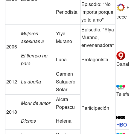
Episodio: "No
El
Periodista
importa porque
trece
yo te amo"
Episodio: "Yiya
Mujeres
Yiya
Murano,
asesinas 2
Murano
envenenadora"
2006
El tiempo no
Luna
Protagonista
para
Canal 9
Carmen
2012
La dueña
Salguero
Solar
Telefe
Alcira
Morir de amor
Popescu
Participación
2018
Dichos
Helena
HBO