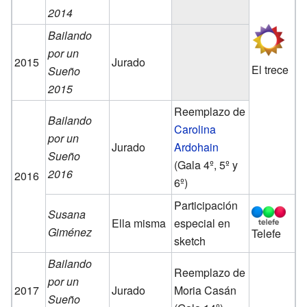
2014
Bailando
por un
2015
Jurado
El trece
Sueño
2015
Reemplazo de
Bailando
Carolina
por un
Jurado
Ardohain
Sueño
(Gala 4º, 5º y
2016
2016
6º)
Participación
Susana
Ella misma
especial en
Giménez
Telefe
sketch
Bailando
Reemplazo de
por un
2017
Jurado
Moria Casán
Sueño