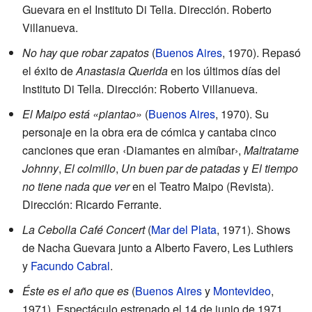
Guevara en el Instituto Di Tella. Dirección. Roberto
Villanueva.
No hay que robar zapatos
(
Buenos Aires
, 1970). Repasó
el éxito de
Anastasia Querida
en los últimos días del
Instituto Di Tella. Dirección: Roberto Villanueva.
El Maipo está «piantao»
(
Buenos Aires
, 1970). Su
personaje en la obra era de cómica y cantaba cinco
canciones que eran ‹Diamantes en almíbar›,
Maltratame
Johnny
,
El colmillo
,
Un buen par de patadas
y
El tiempo
no tiene nada que ver
en el Teatro Maipo (Revista).
Dirección: Ricardo Ferrante.
La Cebolla Café Concert
(
Mar del Plata
, 1971). Shows
de Nacha Guevara junto a Alberto Favero, Les Luthiers
y
Facundo Cabral
.
Éste es el año que es
(
Buenos Aires
y
Montevideo
,
1971). Espectáculo estrenado el 14 de junio de 1971