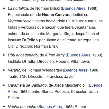
La hortaliza
, de Norman Briski (
Buenos Aires
, 1968).
Espectáculo donde
Nacha Guevara
dedicó su
Vegetarización
, como haciéndole un 'tributo' a aquellas
frutas y verduras que hacían que fuera vegetariana,
estrenado en el teatro Margarita Xirgu, después en el
Instituto Di Tella y por último en el teatro Metropolitan
Citi. Dirección: Norman Briski.
Ubú encadenado
, de Alfred Jarry (
Buenos Aires
, 1968).
Instituto Di Tella. Dirección: Roberto Villanueva.
Verano,
de Romain Weingarten (
Buenos Aires
, 1968).
Teatro TAF. Dirección: Francisco Javier.
Caramela de Santiago
, de Jorge Masciángioli (
Buenos
Aires
, 1968). teatro Blanca Podestá. Dirección: Juan
Silbert.
Nacha de noche
(
Buenos Aires
, 1968) Primer