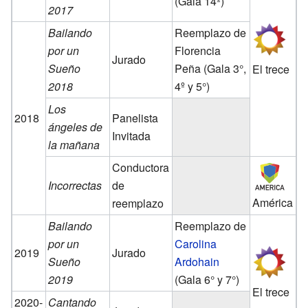
(Gala 14º)
2017
Bailando
Reemplazo de
por un
Florencia
Jurado
Sueño
Peña (Gala 3°,
El trece
2018
4º y 5°)
Los
2018
Panelista
ángeles de
Invitada
la mañana
Conductora
Incorrectas
de
América
reemplazo
Bailando
Reemplazo de
por un
Carolina
2019
Jurado
Sueño
Ardohain
2019
(Gala 6° y 7°)
El trece
2020-
Cantando