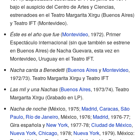
bajo el auspicio del Centro de Artes y Ciencias,
estrenadoes en el Teatro Margarita Xirgu (Buenos Aires)
y Teatro IFT (Montevideo).
Éste es el año que fue
(
Montevideo
, 1972). Primer
Espectáculo internacional (sin que también se estrene
en Buenos Aires) de Nacha Guevara, esta vez en
Montevideo, Uruguay en el Teatro IFT.
Nacha canta a Benedetti
(
Buenos Aires
y
Montevideo
,
1972/73). Teatro Margarita Xirgu y Teatro IFT
Las mil y una Nachas
(
Buenos Aires
, 1973/74). Teatro
Margarita Xirgu (Grabado en LP).
Nacha de noche
(México, 1975;
Madrid
,
Caracas
,
São
Paulo
,
Río de Janeiro
, México, 1976;
Madrid
, 1976-77;
Gira española y
New York
, 1977-78;
Ciudad de México
,
Nueva York
,
Chicago
, 1978;
Nueva York
, 1979). México: