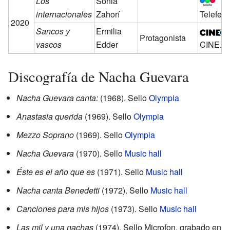
Los
Sonia
internacionales
Zahorí
Telefe
2020
Sancos y
Ermilia
Protagonista
vascos
Edder
CINE.A
Discografía de Nacha Guevara
Nacha Guevara canta:
(1968). Sello
Olympia
Anastasia querida
(1969). Sello
Olympia
Mezzo Soprano
(1969). Sello
Olympia
Nacha Guevara
(1970). Sello
Music hall
Éste es el año que es
(1971). Sello
Music hall
Nacha canta Benedetti
(1972). Sello
Music hall
Canciones para mis hijos
(1973). Sello
Music hall
Las mil y una nachas
(1974). Sello Microfon, grabado en