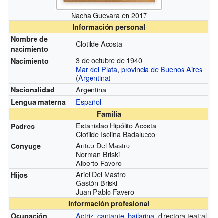
Nacha Guevara en 2017
Información personal
Nombre de
Clotilde Acosta
nacimiento
3 de octubre de 1940
Nacimiento
Mar del Plata
,
provincia de Buenos Aires
(
Argentina
)
Argentina
Nacionalidad
Español
Lengua materna
Familia
Estanislao Hipólito Acosta
Padres
Clotilde Isolina Badalucco
Anteo Del Mastro
Cónyuge
Norman Briski
Alberto Favero
Ariel Del Mastro
Hijos
Gastón Briski
Juan Pablo Favero
Información profesional
Actriz
,
cantante
,
bailarina
, directora teatral
Ocupación