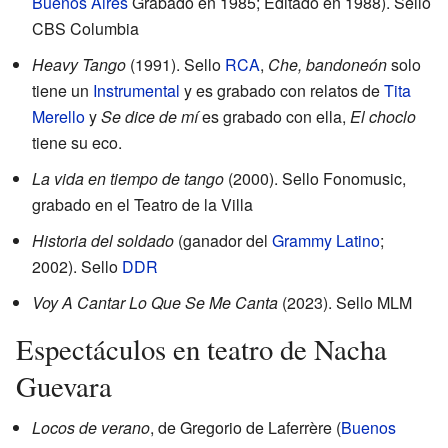
Buenos Aires
Grabado en 1985; Editado en 1988). Sello
CBS Columbia
Heavy Tango
(1991). Sello
RCA
,
Che, bandoneón
solo
tiene un
Instrumental
y es grabado con relatos de
Tita
Merello
y
Se dice de mí
es grabado con ella,
El choclo
tiene su eco.
La vida en tiempo de tango
(2000). Sello Fonomusic,
grabado en el Teatro de la Villa
Historia del soldado
(ganador del
Grammy Latino
;
2002). Sello
DDR
Voy A Cantar Lo Que Se Me Canta
(2023). Sello MLM
Espectáculos en teatro de Nacha
Guevara
Locos de verano
, de Gregorio de Laferrère (
Buenos