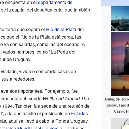
 Se encuentra en el
departamento de
s de la capital del departamento, que también
de tierra que separa el
Río de la Plata
del
ce que el Río de la Plata está cerca, las
e ya son saladas, como las del océano. A
n varios nombres, como "La Perla del
 sur de Uruguay.
isitado, vivido o comprado casas de
 sus alrededores.
 eventos importantes. Por ejemplo, fue
a alrededor del mundo
Whitbread Around The
Arriba, de izqu
y 1994. También fue sede de una reunión de
ciudad, Faro 
Casino Ho
, a la que asistió el presidente de
Estados
ás, aquí se llevó a cabo la Ronda Uruguay,
ización Mundial del Comercio
. La ciudad