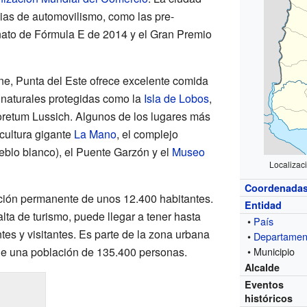
ias de automovilismo, como las pre-
nato de Fórmula E de 2014 y el Gran Premio
ne, Punta del Este ofrece excelente comida
 naturales protegidas como la
Isla de Lobos
,
oretum Lussich. Algunos de los lugares más
scultura gigante
La Mano
, el complejo
blo blanco), el Puente Garzón y el
Museo
Localizac
Coordenada
ción permanente de unos 12.400 habitantes.
Entidad
ta de turismo, puede llegar a tener hasta
•
País
es y visitantes. Es parte de la zona urbana
•
Departamen
ne una población de 135.400 personas.
• Municipio
Alcalde
Eventos
históricos