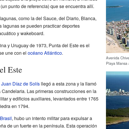
 (un punto de referencia) que se encuentra allí.
lagunas, como la del Sauce, del Diario, Blanca,
s lagunas se pueden practicar deportes
 acuático y wakeboard.
na y Uruguay de 1973, Punta del Este es el
 se une con el
océano Atlántico
.
Avenida Chive
Playa Mansa 
el Este
l
Juan Díaz de Solís
llegó a esta zona y la llamó
 Candelaria. Las primeras construcciones en la
itar y edificios auxiliares, levantados entre 1765
iedra en 1794.
Brasil
, hubo un intento militar para expulsar a
ña de un fuerte en la península. Esta operación