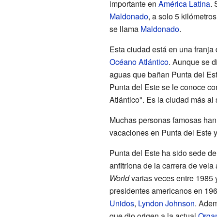
importante en
América Latina
.
Maldonado
, a solo 5 kilómetro
se llama
Maldonado
.
Esta ciudad está en una franja 
Océano Atlántico
. Aunque se di
aguas que bañan Punta del Est
Punta del Este se le conoce co
Atlántico". Es la ciudad más al
Muchas personas famosas han v
vacaciones en Punta del Este y
Punta del Este ha sido sede de
anfitriona de la carrera de vel
World
varias veces entre 1985 
presidentes americanos en 1967
Unidos
,
Lyndon Johnson
. Adem
que dio origen a la actual
Organ