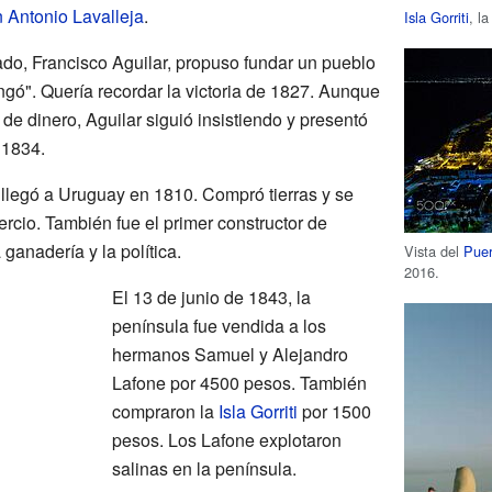
 Antonio Lavalleja
.
Isla Gorriti
, l
do, Francisco Aguilar, propuso fundar un pueblo
ngó". Quería recordar la victoria de 1827. Aunque
 de dinero, Aguilar siguió insistiendo y presentó
 1834.
 llegó a Uruguay en 1810. Compró tierras y se
ercio. También fue el primer constructor de
 ganadería y la política.
Vista del
Puer
2016.
El 13 de junio de 1843, la
península fue vendida a los
hermanos Samuel y Alejandro
Lafone por 4500 pesos. También
compraron la
Isla Gorriti
por 1500
pesos. Los Lafone explotaron
salinas en la península.