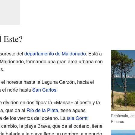
l Este?
 sureste del
departamento de Maldonado
. Está a
e Maldonado, formando una gran área urbana con
s.
 el noreste hasta la Laguna Garzón, hacia el
 el norte hasta
San Carlos
.
 dividen en dos tipos: la «Mansa» al oeste y la
a, que da al
Río de la Plata
, tiene aguas
Península, cru
a de los vientos del océano. La
isla Gorriti
Pinares
 cambio, la playa Brava, que da al océano, tiene
da bajada a la playa tiene un nombre, a menudo