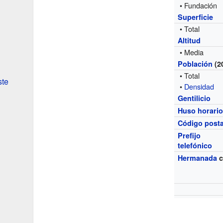
• Fundación
Superficie
• Total
Altitud
• Media
Población
(2
• Total
ste
•
Densidad
Gentilicio
Huso horari
Código posta
Prefijo
telefónico
Hermanada
c