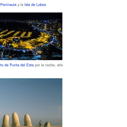
a
Península
y la
Isla de Lobos
to de Punta del Este
por la noche, año