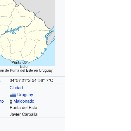
Punta del
Este
ión de Punta del Este en Uruguay
34°57′21″S
54°56′17″O
s
Ciudad
Uruguay
to
Maldonado
Punta del Este
Javier Carballal