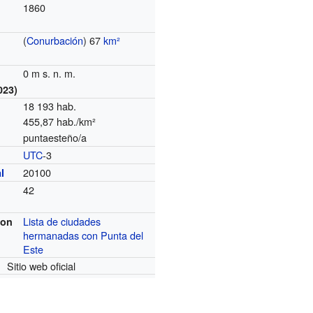
1860
(
Conurbación
) 67
km²
0 m s. n. m.
023)
18 193 hab.
455,87 hab./km²
puntaesteño/a
UTC
-3
o
20100
l
42
Lista de ciudades
on
hermanadas con Punta del
Este
Sitio web oficial