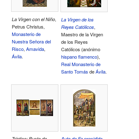
La Virgen con el Niño
,
La Virgen de los
Petrus Christus,
Reyes Católicos
,
Monasterio de
Maestro de la Virgen
Nuestra Señora del
de los Reyes
Risco
,
Amavida
,
Católicos (anónimo
Ávila
.
hispano flamenco
),
Real Monasterio de
Santo Tomás
de
Ávila
.
Tríptico: Busto de
Auto de Fe presidido