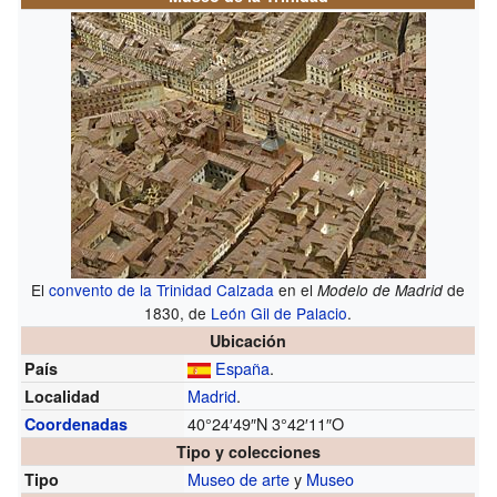
El
convento de la Trinidad Calzada
en el
de
Modelo de Madrid
1830, de
León Gil de Palacio
.
Ubicación
España
.
País
Madrid
.
Localidad
40°24′49″N
3°42′11″O
Coordenadas
Tipo y colecciones
Museo de arte
y
Museo
Tipo