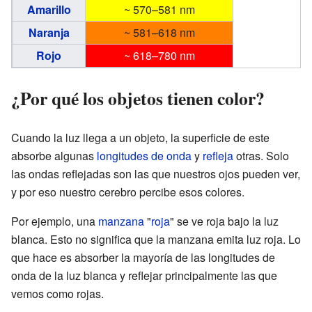
Amarillo
~ 570–581 nm
Naranja
~ 581–618 nm
Rojo
~ 618–780 nm
¿Por qué los objetos tienen color?
Cuando la luz llega a un objeto, la superficie de este
absorbe algunas
longitudes de onda
y
refleja
otras. Solo
las ondas reflejadas son las que nuestros ojos pueden ver,
y por eso nuestro cerebro percibe esos colores.
Por ejemplo, una
manzana
"
roja
" se ve roja bajo la luz
blanca. Esto no significa que la manzana emita luz roja. Lo
que hace es absorber la mayoría de las longitudes de
onda de la luz blanca y reflejar principalmente las que
vemos como rojas.