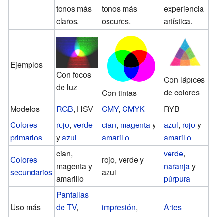
tonos más
tonos más
experiencia
claros.
oscuros.
artística.
Ejemplos
Con focos
Con lápices
de luz
de colores
Con tintas
Modelos
RGB
, HSV
CMY
,
CMYK
RYB
Colores
rojo
,
verde
cian
,
magenta
y
azul
,
rojo
y
primarios
y
azul
amarillo
amarillo
cian,
verde
,
Colores
rojo, verde y
magenta y
naranja
y
secundarios
azul
amarillo
púrpura
Pantallas
Uso más
de TV
,
impresión
,
Artes