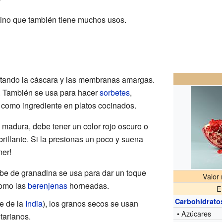
sino que también tiene muchos usos.
itando la cáscara y las membranas amargas.
s. También se usa para hacer
sorbetes
,
como ingrediente en platos cocinados.
 madura, debe tener un color rojo oscuro o
brillante. Si la presionas un poco y suena
mer!
rabe de granadina se usa para dar un toque
Valor 
como las
berenjenas
horneadas.
E
Carbohidrato
e de la
India
), los granos secos se usan
• Azúcares
tarianos.