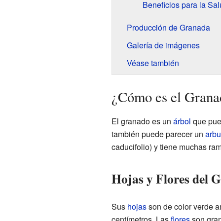
Beneficios para la Sa
Producción de Granada
Galería de imágenes
Véase también
¿Cómo es el Grana
El granado es un
árbol
que pued
también puede parecer un
arbu
caducifolio) y tiene muchas ra
Hojas y Flores del 
Sus
hojas
son de color verde am
centímetros. Las
flores
son gran