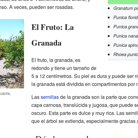
enso. A veces, pueden ser rosadas.
Granatum p
Punica flori
El Fruto: La
Punica grand
Punica nana
Granada
Punica spin
Rhoea puni
El fruto, la granada, es
redondo y tiene un tamaño de
5 a 12 centímetros. Su piel es dura y puede ser ro
la granada está dividida en compartimentos po
icante,
Las
semillas
de la granada son la parte que com
capa carnosa, translúcida y jugosa, que puede se
oscuro. Esta parte es dulce y muy rica. Las semi
que el árbol se extienda, especialmente gracias 