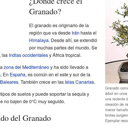
¿Dónde crece el
Granado?
El granado es originario de la
región que va desde
Irán
hasta el
Himalaya
. Desde allí, se extendió
por muchas partes del mundo. Se
, las
Indias occidentales
y África tropical.
la
zona del Mediterráneo
y ha sido llevado a
a
. En
España
, es común en el este y sur de la
 Baleares
. También crece en las
Islas Canarias
.
Granado co
árbol en unos
tipos de suelos y puede soportar la sequía y
una reciente d
ue no bajen de 0°C muy seguido.
creación de r
menor tamaño
brotes surgien
cado del Granado
Ejemplar rec