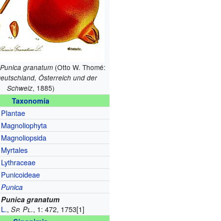
(Otto W. Thomé:
Punica granatum
Deutschland, Österreich und der
, 1885)
Schweiz
Taxonomía
Plantae
Magnoliophyta
Magnoliopsida
Myrtales
Lythraceae
Punicoideae
Punica
Punica granatum
L.
,
, 1: 472, 1753
[1]
Sp. Pl.