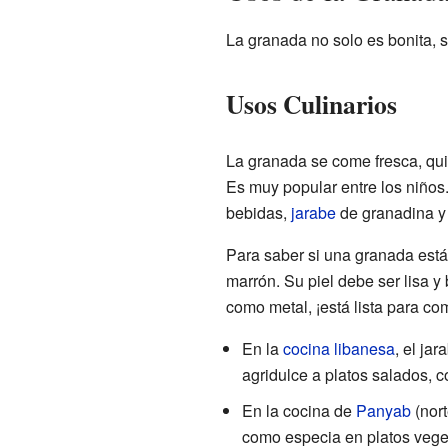
La granada no solo es bonita, 
Usos Culinarios
La granada se come fresca, qu
Es muy popular entre los niño
bebidas,
jarabe
de granadina y 
Para saber si una granada está
marrón. Su piel debe ser lisa y 
como metal, ¡está lista para co
En la
cocina libanesa
, el ja
agridulce a platos salados, 
En la cocina de
Panyab
(nort
como especia en platos vege