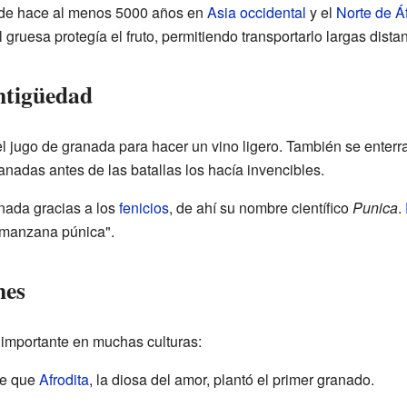
sde hace al menos 5000 años en
Asia occidental
y el
Norte de Áf
gruesa protegía el fruto, permitiendo transportarlo largas dista
ntigüedad
 jugo de granada para hacer un vino ligero. También se enter
nadas antes de las batallas los hacía invencibles.
nada gracias a los
fenicios
, de ahí su nombre científico
Punica
.
manzana púnica".
nes
importante en muchas culturas:
ce que
Afrodita
, la diosa del amor, plantó el primer granado.