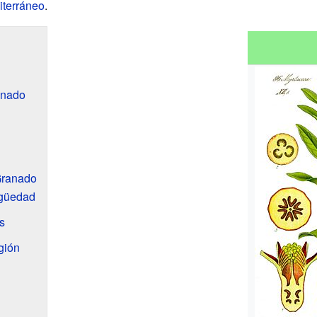
iterráneo
.
anado
?
 Granado
igüedad
s
gión