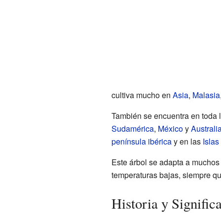
cultiva mucho en
Asia
,
Malasia
También se encuentra en toda 
Sudamérica
,
México
y
Australi
península ibérica
y en las
Islas
Este árbol se adapta a muchos 
temperaturas bajas, siempre q
Historia y Signifi