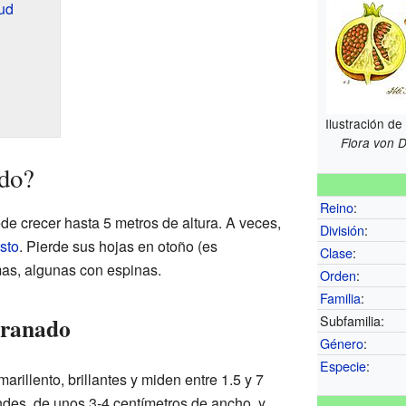
lud
Ilustración de
Flora von 
do?
Reino
:
e crecer hasta 5 metros de altura. A veces,
División
:
sto
. Pierde sus hojas en otoño (es
Clase
:
mas, algunas con espinas.
Orden
:
Familia
:
Granado
Subfamilia:
Género
:
Especie
:
arillento, brillantes y miden entre 1.5 y 7
des, de unos 3-4 centímetros de ancho, y