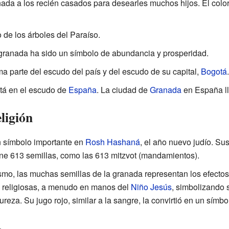
nada a los recién casados para desearles muchos hijos. El color 
 de los árboles del Paraíso.
 granada ha sido un símbolo de abundancia y prosperidad.
ma parte del escudo del país y del escudo de su capital,
Bogotá
.
tá en el escudo de
España
. La ciudad de
Granada
en España ll
ligión
 símbolo importante en
Rosh Hashaná
, el año nuevo judío. Su
ne 613 semillas, como las 613 mitzvot (mandamientos).
ismo, las muchas semillas de la granada representan los efectos
 religiosas, a menudo en manos del
Niño Jesús
, simbolizando 
pureza. Su jugo rojo, similar a la sangre, la convirtió en un símb
a