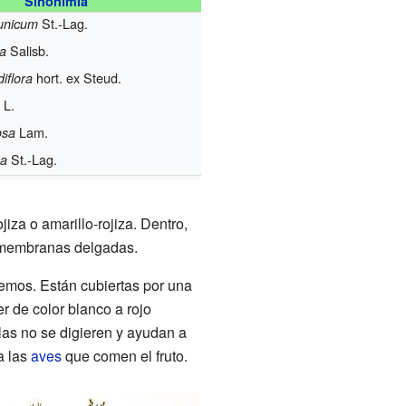
Sinonimia
St.-Lag.
unicum
Salisb.
da
hort. ex Steud.
iflora
L.
Lam.
osa
St.-Lag.
ca
jiza o amarillo-rojiza. Dentro,
r membranas delgadas.
emos. Están cubiertas por una
r de color blanco a rojo
llas no se digieren y ayudan a
a las
aves
que comen el fruto.