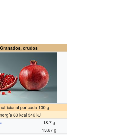
Granados, crudos
nutricional por cada 100 g
nergía 83 kcal 346 kJ
18.7 g
s
13.67 g