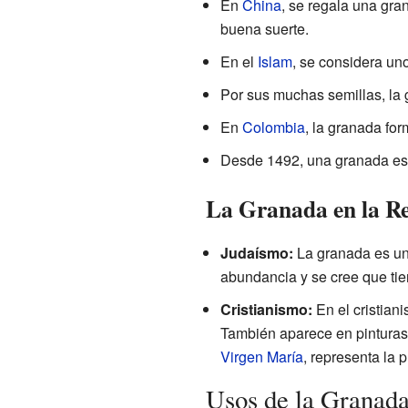
En
China
, se regala una gra
buena suerte.
En el
Islam
, se considera uno
Por sus muchas semillas, la
En
Colombia
, la granada for
Desde 1492, una granada es
La Granada en la Re
Judaísmo:
La granada es un
abundancia y se cree que tie
Cristianismo:
En el cristian
También aparece en pinturas
Virgen María
, representa la 
Usos de la Granad