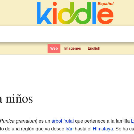
Web
Imágenes
English
a niños
Punica granatum
) es un
árbol frutal
que pertenece a la familia
L
ario de una región que va desde
Irán
hasta el
Himalaya
. Se ha c