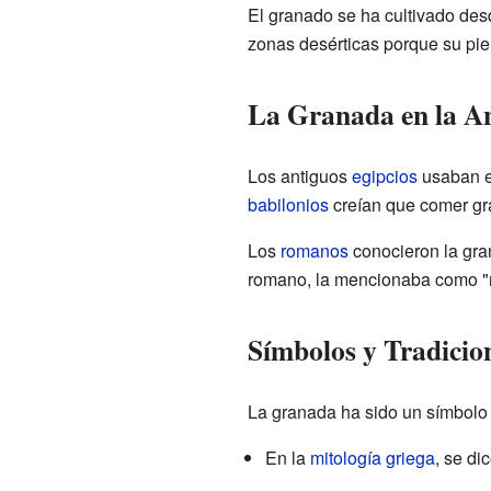
El granado se ha cultivado de
zonas desérticas porque su piel 
La Granada en la A
Los antiguos
egipcios
usaban el
babilonios
creían que comer gra
Los
romanos
conocieron la gra
romano, la mencionaba como "
Símbolos y Tradicio
La granada ha sido un símbolo 
En la
mitología griega
, se di