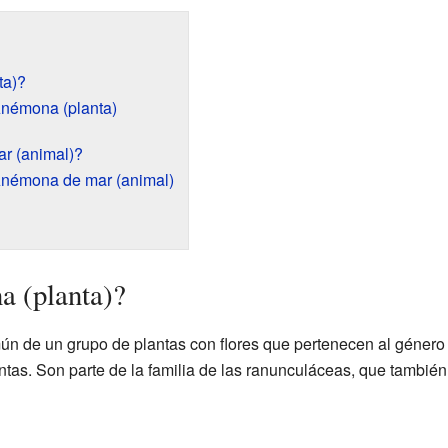
ta)?
 Anémona (planta)
r (animal)?
 Anémona de mar (animal)
a (planta)?
n de un grupo de plantas con flores que pertenecen al géner
antas. Son parte de la familia de las ranunculáceas, que también