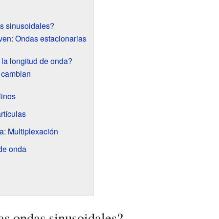
s sinusoidales?
en: Ondas estacionarias
 la longitud de onda?
 cambian
linos
rtículas
a: Multiplexación
 de onda
s ondas sinusoidales?