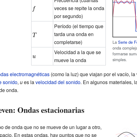
Frecuencia (cuántas
veces se repite la onda
por segundo)
Período (el tiempo que
tarda una onda en
completarse)
La
Serie de F
onda complej
Velocidad a la que se
formarse suma
simples.
mueve la onda
das electromagnéticas
(como la luz) que viajan por el vacío, l
e sonido
,
u
es la
velocidad del sonido
. En algunos materiales, l
 de onda.
ven: Ondas estacionarias
po de onda que no se mueve de un lugar a otro,
spacio. En estas ondas, hay puntos que no se