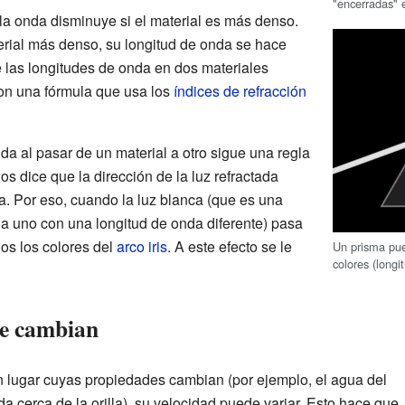
"encerradas" 
la onda disminuye si el material es más denso.
erial más denso, su longitud de onda se hace
 las longitudes de onda en dos materiales
on una fórmula que usa los
índices de refracción
da al pasar de un material a otro sigue una regla
nos dice que la dirección de la luz refractada
. Por eso, cuando la luz blanca (que es una
a uno con una longitud de onda diferente) pasa
os los colores del
arco iris
. A este efecto se le
Un prisma pue
colores (longi
ue cambian
 lugar cuyas propiedades cambian (por ejemplo, el agua del
 cerca de la orilla), su velocidad puede variar. Esto hace que