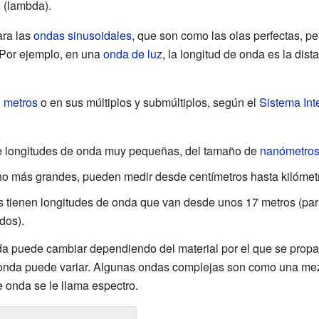
λ
(lambda).
ara las
ondas sinusoidales
, que son como las olas perfectas, pe
 Por ejemplo, en una
onda de luz
, la longitud de onda es la dist
n
metros
o en sus múltiplos y submúltiplos, según el
Sistema Int
e longitudes de onda muy pequeñas, del tamaño de
nanómetro
o más grandes, pueden medir desde centímetros hasta kilómet
tienen longitudes de onda que van desde unos 17 metros (par
dos).
a puede cambiar dependiendo del material por el que se propaga
de onda puede variar. Algunas ondas complejas son como una m
 onda se le llama espectro.