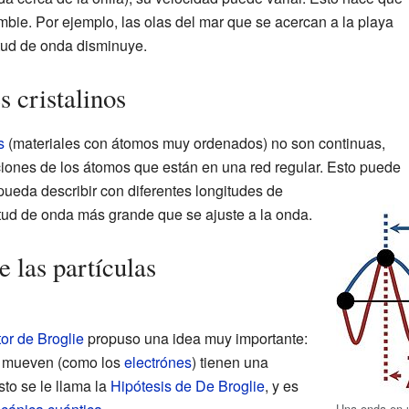
mbie. Por ejemplo, las olas del mar que se acercan a la playa
tud de onda disminuye.
 cristalinos
s
(materiales con átomos muy ordenados) no son continuas,
ciones de los átomos que están en una red regular. Esto puede
eda describir con diferentes longitudes de
itud de onda más grande que se ajuste a la onda.
 las partículas
tor de Broglie
propuso una idea muy importante:
se mueven (como los
electrónes
) tienen una
to se le llama la
Hipótesis de De Broglie
, y es
Una onda en u