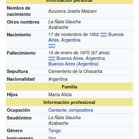
Nombre de
Azucena Josefa Maizani
nacimiento
La Ñata Gaucha
Otros nombres
Azabache
17 de noviembre de 1902
Buenos
Nacimiento
Aires
,
Argentina
15 de enero de 1970 (67 años)
Fallecimiento
Buenos Aires
,
Argentina
Buenos Aires
(
Argentina
)
Cementerio de la Chacarita
Sepultura
Argentina
Nacionalidad
Familia
María Alicia
Hijos
Información profesional
Cantante
,
compositora
Ocupación
La Ñata Gaucha
Seudónimo
Azabache
Tango
Género
Voz
Instrumento