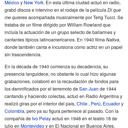
México
y
New York
. En esta última ciudad actuó en radio,
grabó discos e intervino en el rodaje de la película
Di que
me quieres
acompañada musicalmente por Terig Tucci. Se
trataba de un filme dirigido por William Rowland que
incluía la actuación de un grupo selecto de bailarines y
cantantes típicos latinoamericanos. En 1940 filma
Nativa
,
donde también canta e incursiona como actriz en un papel
sin trascendencia.
En la década de 1940 comienza su decadencia, su
presencia languidece, no obstante lo cual hizo algunas
grabaciones, colaboró en la recaudación de fondos para
los damnificados por el terremoto de
San Juan
de 1944
cantando y haciendo colectas, actuó en Radio Argentina y
realizó giras por el interior del país,
Chile
,
Perú
,
Ecuador
y
Colombia
, pero ya su figura pertenece al pasado. Con la
compañía de
Ivo Pelay
actuó en 1948 en el teatro 18 de
julio en
Montevideo
y en El Nacional en Buenos Aires.