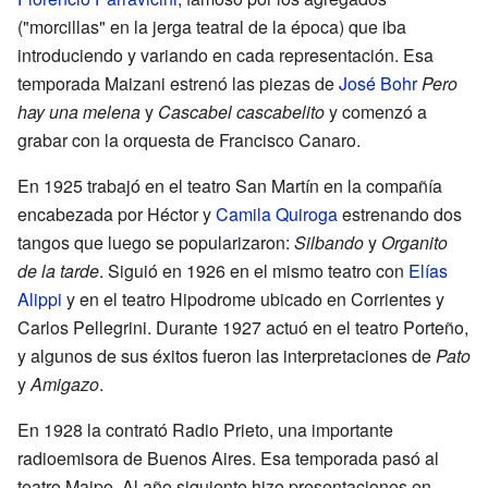
("morcillas" en la jerga teatral de la época) que iba
introduciendo y variando en cada representación. Esa
temporada Maizani estrenó las piezas de
José Bohr
Pero
hay una melena
y
Cascabel cascabelito
y comenzó a
grabar con la orquesta de Francisco Canaro.
En 1925 trabajó en el teatro San Martín en la compañía
encabezada por Héctor y
Camila Quiroga
estrenando dos
tangos que luego se popularizaron:
Silbando
y
Organito
de la tarde
. Siguió en 1926 en el mismo teatro con
Elías
Alippi
y en el teatro Hipodrome ubicado en Corrientes y
Carlos Pellegrini. Durante 1927 actuó en el teatro Porteño,
y algunos de sus éxitos fueron las interpretaciones de
Pato
y
Amigazo
.
En 1928 la contrató Radio Prieto, una importante
radioemisora de Buenos Aires. Esa temporada pasó al
teatro Maipo. Al año siguiente hizo presentaciones en