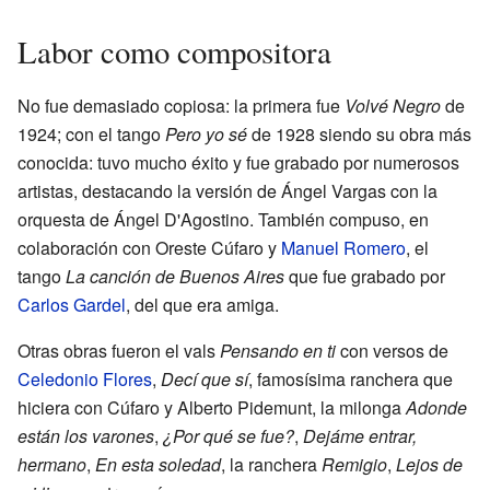
Labor como compositora
No fue demasiado copiosa: la primera fue
Volvé Negro
de
1924; con el tango
Pero yo sé
de 1928 siendo su obra más
conocida: tuvo mucho éxito y fue grabado por numerosos
artistas, destacando la versión de Ángel Vargas con la
orquesta de Ángel D'Agostino. También compuso, en
colaboración con Oreste Cúfaro y
Manuel Romero
, el
tango
La canción de Buenos Aires
que fue grabado por
Carlos Gardel
, del que era amiga.
Otras obras fueron el vals
Pensando en ti
con versos de
Celedonio Flores
,
Decí que sí
, famosísima ranchera que
hiciera con Cúfaro y Alberto Pidemunt, la milonga
Adonde
están los varones
,
¿Por qué se fue?
,
Dejáme entrar,
hermano
,
En esta soledad
, la ranchera
Remigio
,
Lejos de