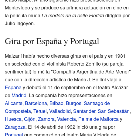
Montevideo y se produce su primera actuación en cine en
la película muda
La modelo de la calle Florida
dirigida por
Julio Irigoyen.
Gira por España y Portugal
Maizani había hecho diversas giras en el país y en 1931
en sociedad con el violinista Roberto Zerrillo (su pareja
sentimental) formó la "Compañía Argentina de Arte Menor"
que con la dirección artística de Mario J. Bellini viajó a
España
y debutó el 11 de septiembre en el teatro Alcázar
de
Madrid
. La compañía hizo representaciones en
Alicante
,
Barcelona
,
Bilbao
,
Burgos
,
Santiago de
Compostela
,
Teruel
,
Valladolid
,
Santander
,
San Sebastián
,
Huesca
,
Gijón
,
Zamora
,
Valencia
,
Palma de Mallorca
y
Zaragoza
. El 14 de abril de 1932 inició una gira por
Portugal
que comenzó en el teatro María Victoria de