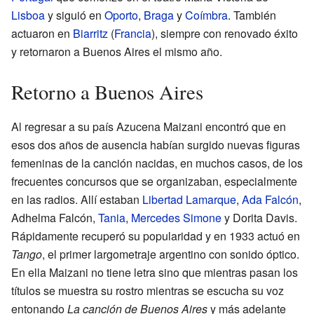
Lisboa
y siguió en
Oporto
,
Braga
y
Coímbra
. También
actuaron en
Biarritz
(
Francia
), siempre con renovado éxito
y retornaron a Buenos Aires el mismo año.
Retorno a Buenos Aires
Al regresar a su país Azucena Maizani encontró que en
esos dos años de ausencia habían surgido nuevas figuras
femeninas de la canción nacidas, en muchos casos, de los
frecuentes concursos que se organizaban, especialmente
en las radios. Allí estaban
Libertad Lamarque
,
Ada Falcón
,
Adhelma Falcón,
Tania
,
Mercedes Simone
y Dorita Davis.
Rápidamente recuperó su popularidad y en 1933 actuó en
Tango
, el primer largometraje argentino con sonido óptico.
En ella Maizani no tiene letra sino que mientras pasan los
títulos se muestra su rostro mientras se escucha su voz
entonando
La canción de Buenos Aires
y más adelante