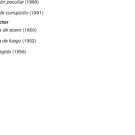
ión peculiar
(1988)
 de corrupción
(1991)
ctor
s de acero
(1950)
a de fuego
(1952)
tegido
(1956)