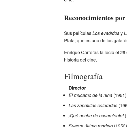
Reconocimientos por
Sus películas
Los evadidos
y
L
Plata, que es uno de los galar
Enrique Carreras falleció el 2
historia del cine.
Filmografía
Director
El mucamo de la niña
(1951)
Las zapatillas coloradas
(195
¡Qué noche de casamiento!
(
Suegra último modelo
(1953)