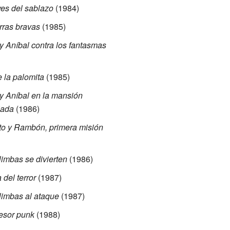
yes del sablazo
(1984)
rras bravas
(1985)
y Aníbal contra los fantasmas
 la palomita
(1985)
y Aníbal en la mansión
jada
(1986)
o y Rambón, primera misión
limbas se divierten
(1986)
 del terror
(1987)
limbas al ataque
(1987)
fesor punk
(1988)