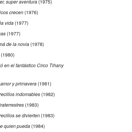
er, super aventura
(1975)
icos crecen
(1976)
la vida
(1977)
cas
(1977)
á de la novia
(1978)
(1980)
ó en el fantástico Circo Tihany
 amor y primavera
(1981)
erecillos indomables
(1982)
raterrestres
(1983)
recillos se divierten
(1983)
e quien pueda
(1984)