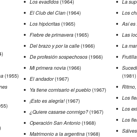
Los evadidos
(1964)
La sup
El Club del Clan
(1964)
Los ch
Los hipócritas
(1965)
Así es 
Fiebre de primavera
(1965)
Las lo
Del brazo y por la calle
(1966)
La mam
4)
De profesión sospechosos
(1966)
Frutilla
Mi primera novia
(1966)
Sucedi
sa
(1955)
(1981)
El andador
(1967)
ones
Ritmo,
Ya tiene comisario el pueblo
(1967)
Los fi
¡Esto es alegría!
(1967)
55)
Los ext
¿Quiere casarse conmigo?
(1967)
Los fie
Operación San Antonio
(1968)
)
Sálves
Matrimonio a la argentina
(1968)