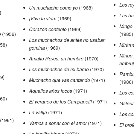
Los re
Un muchacho como yo
(1968)
)
Las ba
¡Viva la vida!
(1969)
Mingo 
Corazón contento
(1969)
e
(1956)
(1985)
Los muchachos de antes no usaban
58)
Miráme
gomina
(1969)
Mingo 
Amalio Reyes, un hombre
(1970)
embru
Los muchachos de mi barrio
(1970)
Rambit
9)
Muchacho que vas cantando
(1971)
(1986)
Aquellos años locos
(1971)
Los co
60)
El veraneo de los Campanelli
(1971)
Galería
La valija
(1971)
Los co
(1961)
Vamos a soñar con el amor
(1971)
El pro
La familia hippie
(1971)