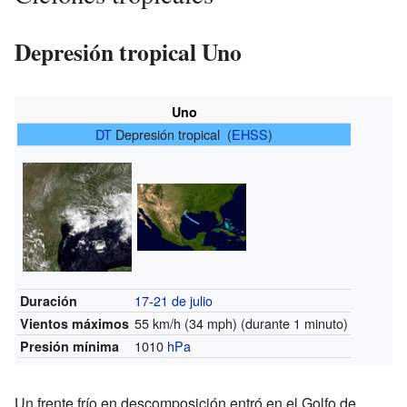
Depresión tropical Uno
Uno
DT
Depresión tropical (
EHSS
)
17
-
21 de julio
Duración
55 km/h (34 mph)
(durante 1 minuto)
Vientos máximos
1010
hPa
Presión mínima
Un frente frío en descomposición entró en el Golfo de