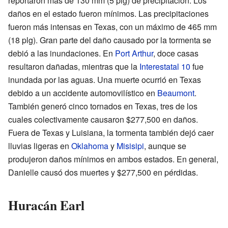
reportaron más de 130 mm (5 plg) de precipitación. Los
daños en el estado fueron mínimos. Las precipitaciones
fueron más intensas en Texas, con un máximo de 465 mm
(18 plg). Gran parte del daño causado por la tormenta se
debió a las inundaciones. En
Port Arthur
, doce casas
resultaron dañadas, mientras que la
Interestatal 10
fue
inundada por las aguas. Una muerte ocurrió en Texas
debido a un accidente automovilístico en
Beaumont
.
También generó cinco tornados en Texas, tres de los
cuales colectivamente causaron $277,500 en daños.
Fuera de Texas y Luisiana, la tormenta también dejó caer
lluvias ligeras en
Oklahoma
y
Misisipi
, aunque se
produjeron daños mínimos en ambos estados. En general,
Danielle causó dos muertes y $277,500 en pérdidas.
Huracán Earl