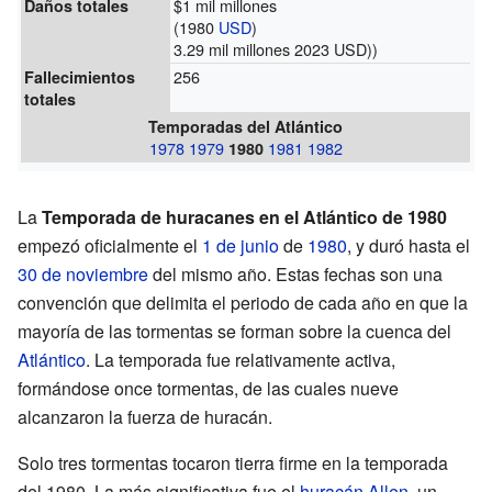
$1 mil millones
Daños totales
(1980
USD
)
3.29 mil millones 2023 USD))
256
Fallecimientos
totales
Temporadas del Atlántico
1978
1979
1981
1982
1980
La
Temporada de huracanes en el Atlántico de 1980
empezó oficialmente el
1 de junio
de
1980
, y duró hasta el
30 de noviembre
del mismo año. Estas fechas son una
convención que delimita el periodo de cada año en que la
mayoría de las tormentas se forman sobre la cuenca del
Atlántico
. La temporada fue relativamente activa,
formándose once tormentas, de las cuales nueve
alcanzaron la fuerza de huracán.
Solo tres tormentas tocaron tierra firme en la temporada
del 1980. La más significativa fue el
huracán Allen
, un