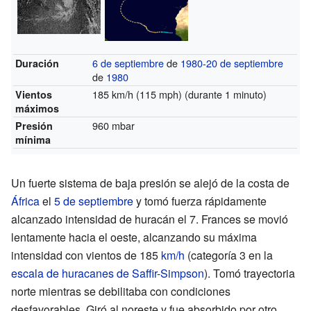
6 de septiembre
de
1980
-
20 de septiembre
Duración
de
1980
185 km/h (115 mph)
(durante 1 minuto)
Vientos
máximos
960 mbar
Presión
mínima
Un fuerte sistema de baja presión se alejó de la costa de
África
el
5 de septiembre
y tomó fuerza rápidamente
alcanzado intensidad de huracán el 7. Frances se movió
lentamente hacia el oeste, alcanzando su máxima
intensidad con vientos de 185
km/h
(categoría 3 en la
escala de huracanes de Saffir-Simpson
). Tomó trayectoria
norte mientras se debilitaba con condiciones
desfavorables. Giró al noreste y fue absorbido por otro