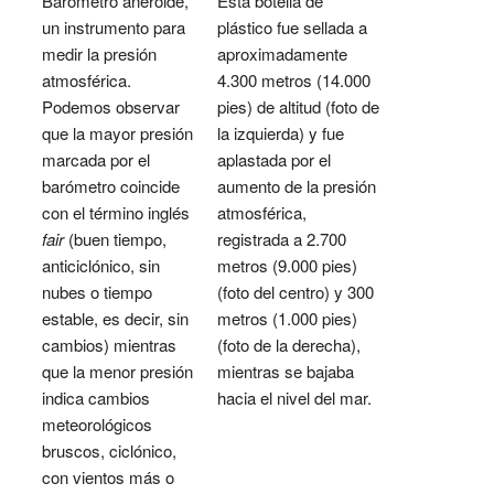
Barómetro aneroide,
Esta botella de
un instrumento para
plástico fue sellada a
medir la presión
aproximadamente
atmosférica.
4.300 metros (14.000
Podemos observar
pies) de altitud (foto de
que la mayor presión
la izquierda) y fue
marcada por el
aplastada por el
barómetro coincide
aumento de la presión
con el término inglés
atmosférica,
fair
(buen tiempo,
registrada a 2.700
anticiclónico, sin
metros (9.000 pies)
nubes o tiempo
(foto del centro) y 300
estable, es decir, sin
metros (1.000 pies)
cambios) mientras
(foto de la derecha),
que la menor presión
mientras se bajaba
indica cambios
hacia el nivel del mar.
meteorológicos
bruscos, ciclónico,
con vientos más o