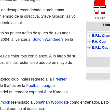
to de desaparecer debido a problemas
embro de la directiva, Steve Gibson, salvó
Titular
sidente actual.
Últ
nó su primer trofeo después de 128 años.
E.F.L. Cha
2004, al vencer al
Bolton Wanderers
en la
F.A. Cup
E.F.L. Cup
 es de color rojo con blanco. A lo largo de su
dos. El más reciente se adoptó en mayo de
tórico club inglés regresó a la
Premier
de 8 años en la
Football League
ón del entrenador
español
Aitor Karanka.
arnock
reemplazó a
Jonathan Woodgate
como entrenador. Esto 
ba al equipo al descenso.