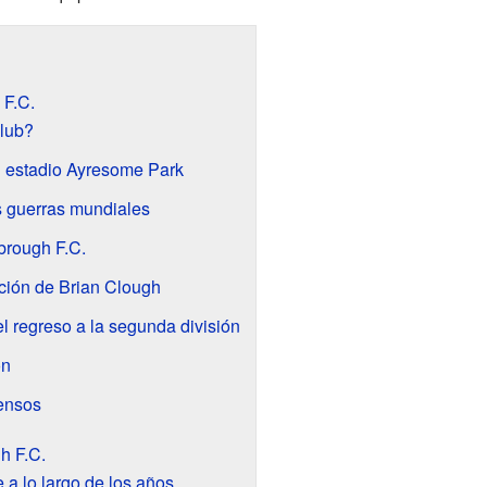
 F.C.
club?
l estadio Ayresome Park
s guerras mundiales
brough F.C.
ición de Brian Clough
l regreso a la segunda división
on
censos
h F.C.
 a lo largo de los años