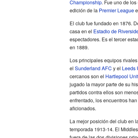
Championship
. Fue uno de los
edición de la
Premier League
e
El club fue fundado en 1876. D
casa en el
Estadio de Riversid
espectadores. Es el tercer esta
en 1889.
Los principales equipos rivale
el
Sunderland AFC
y el
Leeds 
cercanos son el
Hartlepool Uni
jugado la mayor parte de su hist
partidos contra ellos son meno
enfrentado, los encuentros han
aficionados.
La mejor posición del club en la
temporada 1913-14. El Middle
fuera de las dos divisiones prin