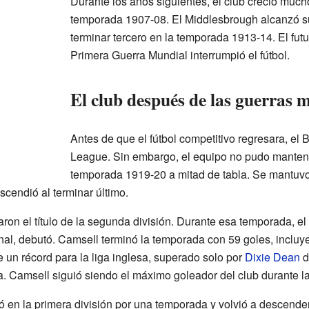
Durante los años siguientes, el club creció mucho
temporada 1907-08. El Middlesbrough alcanzó su 
terminar tercero en la temporada 1913-14. El fut
Primera Guerra Mundial interrumpió el fútbol.
El club después de las guerras 
Antes de que el fútbol competitivo regresara, el 
League. Sin embargo, el equipo no pudo mantene
temporada 1919-20 a mitad de tabla. Se mantuvo 
cendió al terminar último.
on el título de la segunda división. Durante esa temporada, e
nal, debutó. Camsell terminó la temporada con 59 goles, inclu
 un récord para la liga inglesa, superado solo por
Dixie Dean
d
a. Camsell siguió siendo el máximo goleador del club durante l
 en la primera división por una temporada y volvió a descende