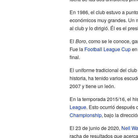
En 1986, el club estuvo a pun
económicos muy grandes. Un mi
al club y lo dirigió. Él es el pre
El
Boro
, como se le conoce, ga
Fue la
Football League Cup
en 
final.
El uniforme tradicional del club
historia, ha tenido varios escu
2007 y tiene un león.
En la temporada 2015/16, el his
League
. Esto ocurrió después 
Championship
, bajo la direcci
El 23 de junio de 2020,
Neil W
racha de resultados que acerca