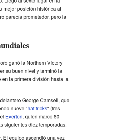
. Llegó al sexto lugar en la
mejor posición histórica al
uro parecía prometedor, pero la
mundiales
Boro ganó la Northern Victory
r su buen nivel y terminó la
en la primera división hasta la
l delantero George Camsell, que
yendo nueve "
hat tricks
" (tres
el
Everton
, quien marcó 60
as siguientes diez temporadas.
r. El equipo ascendió una vez