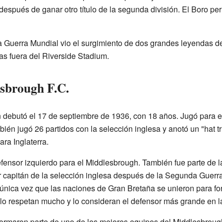
espués de ganar otro título de la segunda división. El Boro pe
Guerra Mundial vio el surgimiento de dos grandes leyendas de
s fuera del Riverside Stadium.
sbrough F.C.
 debutó el 17 de septiembre de 1936, con 18 años. Jugó para 
ién jugó 26 partidos con la selección inglesa y anotó un "hat tr
ra Inglaterra.
nsor izquierdo para el Middlesbrough. También fue parte de la
er capitán de la selección inglesa después de la Segunda Guerr
 única vez que las naciones de Gran Bretaña se unieron para fo
o respetan mucho y lo consideran el defensor más grande en la 
rmaron parte de uno de los mejores equipos del Middlesbrough