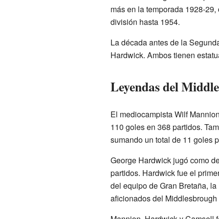
más en la temporada 1928-29, d
división hasta 1954.
La década antes de la Segunda 
Hardwick. Ambos tienen estatua
Leyendas del Middle
El mediocampista Wilf Mannion
110 goles en 368 partidos. Tamb
sumando un total de 11 goles pa
George Hardwick jugó como defe
partidos. Hardwick fue el prim
del equipo de Gran Bretaña, la
aficionados del Middlesbrough l
Mannion, Hardwick y Camsell fo