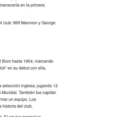
rmanecería en la primera
l club: Wilf Mannion y George
el Boro hasta 1954, marcando
ick" en su debut con ella,
 selección inglesa, jugando 12
a Mundial. También fue capitán
rmar un equipo. Los
historia del club.
. El equipo terminó la