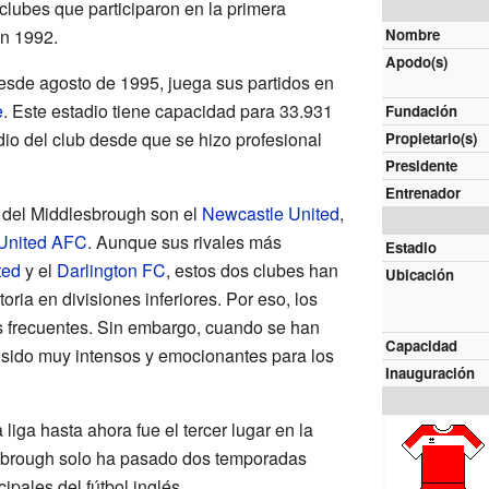
 clubes que participaron en la primera
n 1992.
Nombre
Apodo(s)
esde agosto de 1995, juega sus partidos en
e
. Este estadio tiene capacidad para 33.931
Fundación
dio del club desde que se hizo profesional
Propietario(s)
Presidente
Entrenador
s del Middlesbrough son el
Newcastle United
,
United AFC
. Aunque sus rivales más
Estadio
ted
y el
Darlington FC
, estos dos clubes han
Ubicación
oria en divisiones inferiores. Por eso, los
s frecuentes. Sin embargo, cuando se han
Capacidad
 sido muy intensos y emocionantes para los
Inauguración
 liga hasta ahora fue el tercer lugar en la
sbrough solo ha pasado dos temporadas
cipales del fútbol inglés.