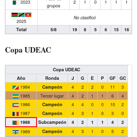
2023
2
1
0
1
1
1
grupos
No clasificó
2025
Total
5/8
19
8
5
6
15
16
Copa UDEAC
Copa UDEAC
Año
Ronda
J
G
E
P
GF
GC
1984
4
2
2
0
11
3
Campeón
1985
Tercer lugar
4
2
1
1
6
4
1986
4
4
0
0
10
2
Campeón
1987
4
3
1
0
3
0
Campeón
1988
Subcampeón
4
2
1
1
4
2
4
3
1
0
5
2
1989
Campeón