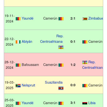
19-11-
Yaundé
Camerún
Zimbabue
2:1
2024
Rep.
22-12-
Abiyán
Centroafricana
Camerún
0:1
2024
28-12-
Rep.
Bafoussam
Camerún
1:2
2024
Centroafricana
19-03-
Suazilandia
Nelspruit
0:0
Camerún
2025
25-03-
Yaundé
Camerún
3:1
Libia
2025