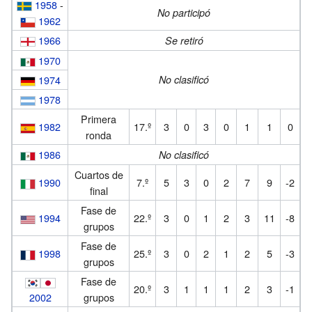
1958
-
No participó
1962
1966
Se retiró
1970
1974
No clasificó
1978
Primera
1982
17.º
3
0
3
0
1
1
0
ronda
1986
No clasificó
Cuartos de
1990
7.º
5
3
0
2
7
9
-2
final
Fase de
1994
22.º
3
0
1
2
3
11
-8
grupos
Fase de
1998
25.º
3
0
2
1
2
5
-3
grupos
Fase de
20.º
3
1
1
1
2
3
-1
2002
grupos