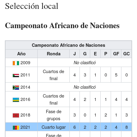
Selección local
Campeonato Africano de Naciones
Campeonato Africano de Naciones
Año
Ronda
J
G
E
P
GF
GC
2009
No clasificó
Cuartos de
2011
4
3
1
0
5
0
final
2014
No clasificó
Cuartos de
2016
4
2
1
1
4
4
final
Fase de
2018
3
0
1
2
1
3
grupos
2021
Cuarto lugar
6
2
2
2
4
8
Fase de