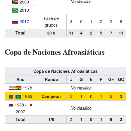
2009
No clasificó
2013
Fase de
2017
3
0
1
2
2
6
grupos
Total
3/10
11
4
2
5
7
11
Copa de Naciones Afroasiáticas
Copa de Naciones Afroasiáticas
Año
Ronda
J
G
E
P
GF
GC
1978
No clasificó
1985
2
1
0
1
5
3
Campeón
1988 -
No clasificó
2007
Total
1/8
2
1
0
1
5
3