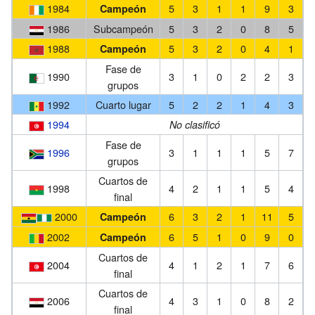
1984
5
3
1
1
9
3
Campeón
1986
Subcampeón
5
3
2
0
8
5
1988
5
3
2
0
4
1
Campeón
Fase de
1990
3
1
0
2
2
3
grupos
1992
Cuarto lugar
5
2
2
1
4
3
1994
No clasificó
Fase de
1996
3
1
1
1
5
7
grupos
Cuartos de
1998
4
2
1
1
5
4
final
2000
6
3
2
1
11
5
Campeón
2002
6
5
1
0
9
0
Campeón
Cuartos de
2004
4
1
2
1
7
6
final
Cuartos de
2006
4
3
1
0
8
2
final