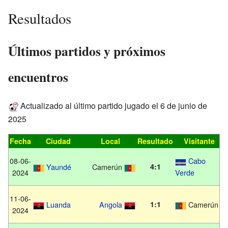
Resultados
Últimos partidos y próximos
encuentros
Actualizado al último partido jugado el 6 de junio de
2025
Fecha
Ciudad
Local
Resultado
Visitante
08-06-
Cabo
Yaundé
Camerún
4:1
2024
Verde
11-06-
Luanda
Angola
1:1
Camerún
2024