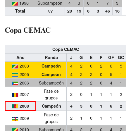
1990
Subcampeón
4
3
0
1
7
3
Total
7/7
28
19
6
3
46
16
Copa CEMAC
Copa CEMAC
Año
Ronda
J
G
E
P
GF
GC
2003
4
2
0
2
6
5
Campeón
2005
4
2
2
0
5
1
Campeón
2006
Subcampeón
4
2
2
0
4
1
Fase de
2007
2
0
1
1
1
2
grupos
2008
Campeón
4
3
0
1
6
2
Fase de
2
1
0
1
1
1
2009
grupos
2010
Subcampeón
4
2
2
0
4
2