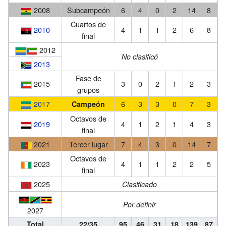
2008
Subcampeón
6
4
0
2
14
8
Cuartos de
2010
4
1
1
2
6
8
final
2012
No clasificó
2013
Fase de
2015
3
0
2
1
2
3
grupos
2017
6
3
3
0
7
3
Campeón
Octavos de
2019
4
1
2
1
4
3
final
2021
Tercer lugar
7
4
3
0
14
7
Octavos de
2023
4
1
1
2
2
5
final
2025
Clasificado
Por definir
2027
Total
22/35
95
46
31
18
139
87