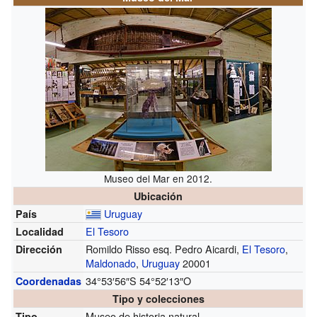
Museo del Mar en 2012.
Ubicación
Uruguay
País
El Tesoro
Localidad
Romildo Risso esq. Pedro Aicardi,
El Tesoro
,
Dirección
Maldonado
,
Uruguay
20001
34°53′56″S
54°52′13″O
Coordenadas
Tipo y colecciones
Museo de historia natural
Tipo