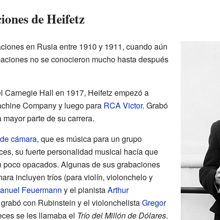
iones de Heifetz
aciones en Rusia entre 1910 y 1911, cuando aún
baciones no se conocieron mucho hasta después
l Carnegie Hall en 1917, Heifetz empezó a
 Machine Company y luego para
RCA Victor
. Grabó
 mayor parte de su carrera.
 de cámara
, que es música para un grupo
es, su fuerte personalidad musical hacía que
n poco opacados. Algunas de sus grabaciones
a incluyen tríos (para violín, violonchelo y
anuel Feuermann
y el pianista
Arthur
 grabó con Rubinstein y el violonchelista
Gregor
eces se les llamaba el
Trío del Millón de Dólares
.