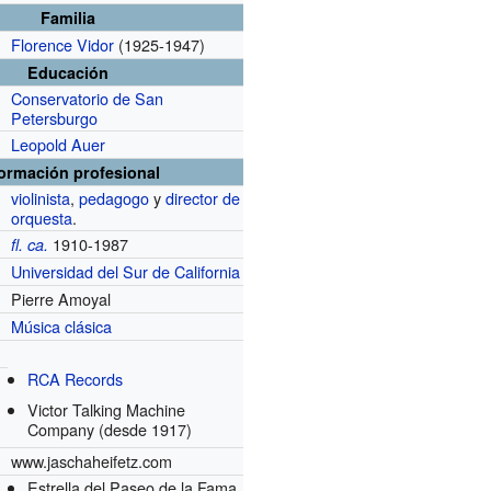
Familia
Florence Vidor
(1925-1947)
Educación
Conservatorio de San
Petersburgo
Leopold Auer
formación profesional
violinista
,
pedagogo
y
director de
orquesta
.
1910-1987
fl.
ca.
Universidad del Sur de California
Pierre Amoyal
Música clásica
RCA Records
s
Victor Talking Machine
Company
(desde 1917)
www.jaschaheifetz.com
Estrella del Paseo de la Fama