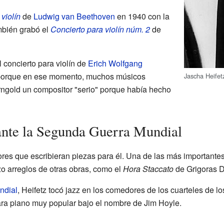
violín
de
Ludwig van Beethoven
en 1940 con la
mbién grabó el
Concierto para violín núm. 2
de
 concierto para violín de
Erich Wolfgang
e porque en ese momento, muchos músicos
Jascha Heifetz
rngold un compositor "serio" porque había hecho
ante la Segunda Guerra Mundial
ores que escribieran piezas para él. Una de las más importantes
zo arreglos de otras obras, como el
Hora Staccato
de Grigoras D
ndial
, Heifetz tocó jazz en los comedores de los cuarteles de l
ara piano muy popular bajo el nombre de Jim Hoyle.