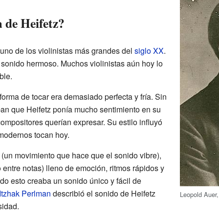
 de Heifetz?
uno de los violinistas más grandes del
siglo XX
.
n sonido hermoso. Muchos violinistas aún hoy lo
ble.
forma de tocar era demasiado perfecta y fría. Sin
n que Heifetz ponía mucho sentimiento en su
ompositores querían expresar. Su estilo influyó
 modernos tocan hoy.
 (un movimiento que hace que el sonido vibre),
 entre notas) lleno de emoción, ritmos rápidos y
odo esto creaba un sonido único y fácil de
Itzhak Perlman
describió el sonido de Heifetz
Leopold Auer, 
sidad.