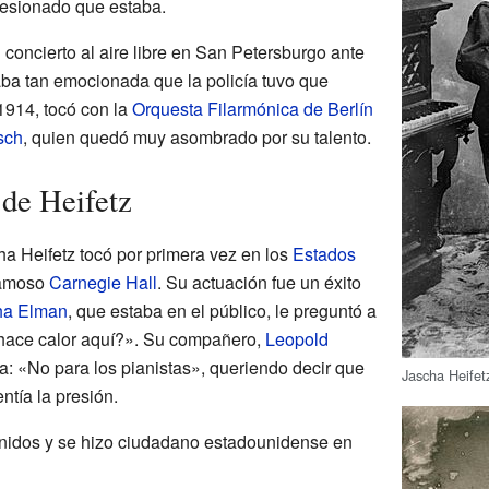
presionado que estaba.
 concierto al aire libre en San Petersburgo ante
ba tan emocionada que la policía tuvo que
 1914, tocó con la
Orquesta Filarmónica de Berlín
sch
, quien quedó muy asombrado por su talento.
 de Heifetz
ha Heifetz tocó por primera vez en los
Estados
 famoso
Carnegie Hall
. Su actuación fue un éxito
ha Elman
, que estaba en el público, le preguntó a
hace calor aquí?». Su compañero,
Leopold
a: «No para los pianistas», queriendo decir que
Jascha Heifet
ntía la presión.
nidos y se hizo ciudadano estadounidense en