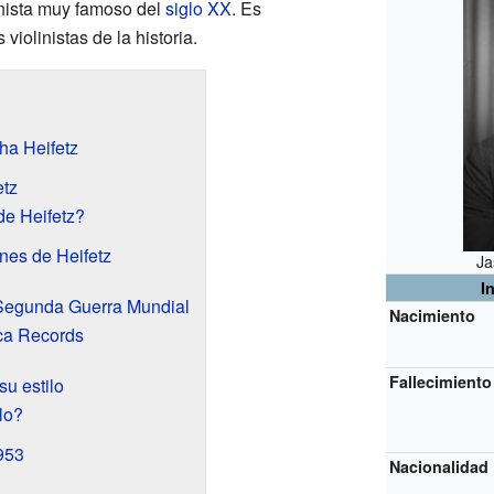
inista muy famoso del
siglo XX
. Es
iolinistas de la historia.
ha Heifetz
etz
de Heifetz?
nes de Heifetz
Ja
I
 Segunda Guerra Mundial
Nacimiento
ca Records
Fallecimiento
su estilo
lo?
1953
Nacionalidad