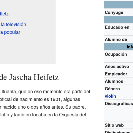
Cónyuge
ifetz
la televisión
Educado en
ra popular
Alumno de
In
Ocupación
Años activo
Empleador
de Jascha Heifetz
Alumnos
Género
 Lituania, que en ese momento era parte del
violín
oficial de nacimiento es 1901, algunas
Discográfica
 nacido uno o dos años antes. Su padre,
violín y también tocaba en la Orquesta del
Sitio web
Distinciones