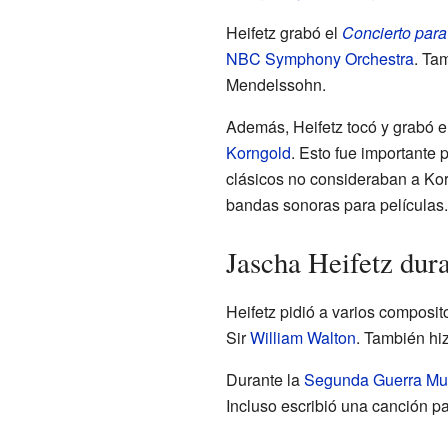
Heifetz grabó el
Concierto para 
NBC Symphony Orchestra
. Ta
Mendelssohn.
Además, Heifetz tocó y grabó el
Korngold
. Esto fue important
clásicos no consideraban a Ko
bandas sonoras para películas.
Jascha Heifetz dur
Heifetz pidió a varios composit
Sir
William Walton
. También hi
Durante la
Segunda Guerra Mu
Incluso escribió una canción p