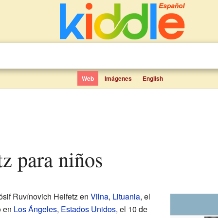
Web
Imágenes
English
tz para niños
sif Ruvínovich Heifetz en
Vilna
,
Lituania
, el
o en
Los Ángeles
,
Estados Unidos
, el 10 de