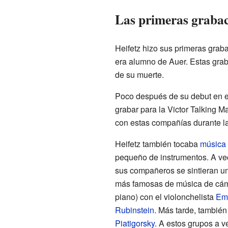
Las primeras grabac
Heifetz hizo sus primeras grab
era alumno de Auer. Estas gra
de su muerte.
Poco después de su debut en e
grabar para la Victor Talking
con estas compañías durante la
Heifetz también tocaba
música
pequeño de instrumentos. A vec
sus compañeros se sintieran u
más famosas de música de cámar
piano) con el violonchelista
Em
Rubinstein
. Más tarde, también
Piatigorsky
. A estos grupos a v