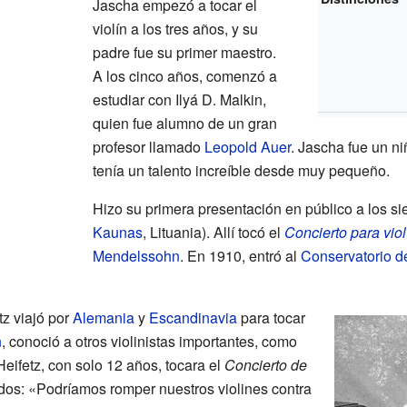
Jascha empezó a tocar el
violín a los tres años, y su
padre fue su primer maestro.
A los cinco años, comenzó a
estudiar con Ilyá D. Malkin,
quien fue alumno de un gran
profesor llamado
Leopold Auer
. Jascha fue un ni
tenía un talento increíble desde muy pequeño.
Hizo su primera presentación en público a los s
Kaunas
, Lituania). Allí tocó el
Concierto para vio
Mendelssohn
. En 1910, entró al
Conservatorio d
z viajó por
Alemania
y
Escandinavia
para tocar
n
, conoció a otros violinistas importantes, como
eifetz, con solo 12 años, tocara el
Concierto de
todos: «Podríamos romper nuestros violines contra