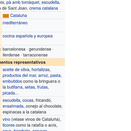
eix,
pà amb tomàquet
,
escudella
,
a de Sant Joan,
crema catalana
Cataluña
mediterráneo
cocina española
y
europea
barcelonesa · gerundense ·
:
ilerdense · tarraconense
entos representativos
aceite de oliva
,
hortalizas
,
productos del mar
,
arroz
,
pasta
,
embutidos
como la bringuera o
la
butifarra
,
setas
,
frutas
,
picada
...
escudella
,
cocas
, fricandó,
ensaïmada
, conejo al chocolate,
espinacas a la catalana
vino
(véase vinos de Cataluña),
licores
como la ratafía o anís,
cava
,
horchata
,
cerveza
...