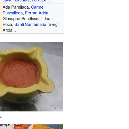
Ada Parellada,
Carme
Ruscalleda
,
Ferran Adrià
,
Giuseppe Rondissoni, Joan
Roca,
Santi Santamaria
, Sergi
Arola...
o
.