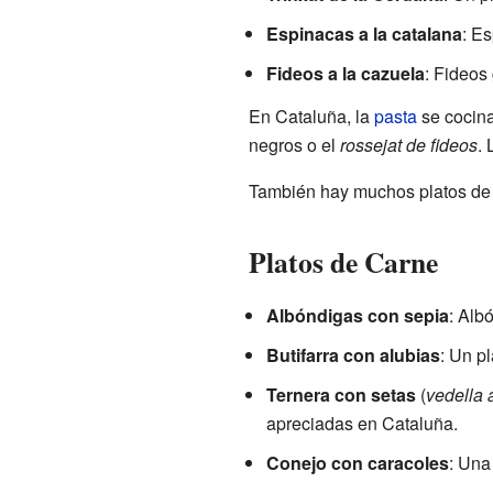
Espinacas a la catalana
: E
Fideos a la cazuela
: Fideos
En Cataluña, la
pasta
se cocina
negros o el
rossejat de fideos
. 
También hay muchos platos d
Platos de Carne
Albóndigas con sepia
: Alb
Butifarra con alubias
: Un pl
Ternera con setas
(
vedella 
apreciadas en Cataluña.
Conejo con caracoles
: Una