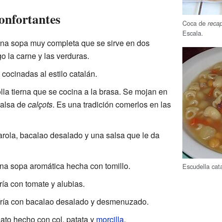
onfortantes
Coca de
reca
Escala.
una sopa muy completa que se sirve en dos
go la carne y las verduras.
cocinadas al estilo catalán.
lla tierna que se cocina a la brasa. Se mojan en
salsa de
calçots
. Es una tradición comerlos en las
rola, bacalao desalado y una salsa que le da
Una sopa aromática hecha con tomillo.
Escudella cat
ría con tomate y alubias.
fría con bacalao desalado y desmenuzado.
lato hecho con col, patata y
morcilla
.