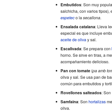
Embutidos
: Son muy popula
salchicha, con varios tipos), 
espetec
o la
secallona
.
Ensalada catalana
: Lleva l
especial es que incluye embu
aceite de oliva
y sal.
Escalivada
: Se prepara con
horno. Se sirve en tiras, a me
acompañamiento delicioso.
Pan con tomate
(
pa amb to
oliva y sal. Se usa pan de 
común para embutidos y tortil
Rovellones salteados
: Son
Samfaina
: Son
hortalizas
med
oliva.