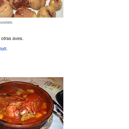
ocolate.
 otras aves.
ioli
.