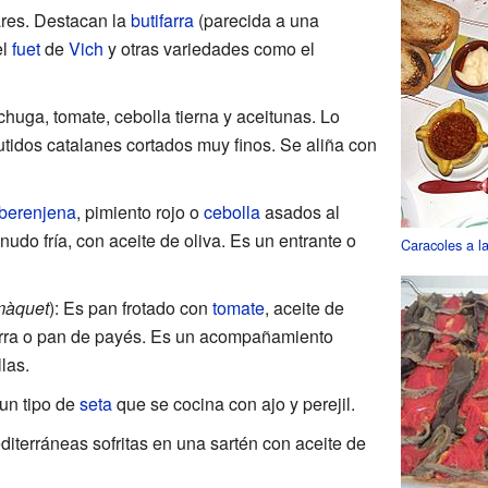
res. Destacan la
butifarra
(parecida a una
el
fuet
de
Vich
y otras variedades como el
echuga, tomate, cebolla tierna y aceitunas. Lo
tidos catalanes cortados muy finos. Se aliña con
berenjena
, pimiento rojo o
cebolla
asados al
nudo fría, con aceite de oliva. Es un entrante o
Caracoles a la
màquet
): Es pan frotado con
tomate
, aceite de
barra o pan de payés. Es un acompañamiento
las.
 un tipo de
seta
que se cocina con ajo y perejil.
iterráneas sofritas en una sartén con aceite de