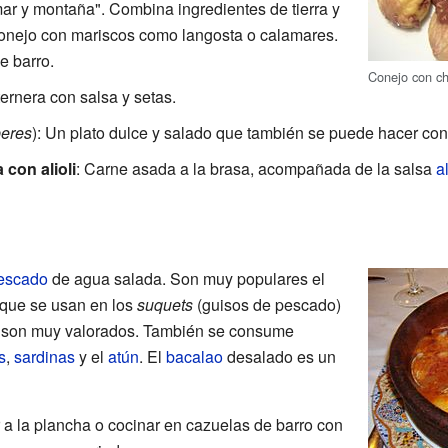
"mar y montaña". Combina ingredientes de tierra y
onejo con mariscos como langosta o calamares.
e barro.
Conejo con ch
ternera con salsa y setas.
eres
): Un plato dulce y salado que también se puede hacer con
 con alioli
: Carne asada a la brasa, acompañada de la salsa
al
escado
de agua salada. Son muy populares el
que se usan en los
suquets
(guisos de pescado)
a son muy valorados. También se consume
s
,
sardinas
y el
atún
. El
bacalao
desalado es un
r a la plancha o cocinar en cazuelas de barro con