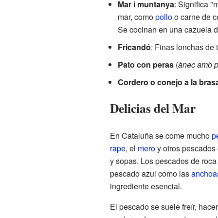
Mar i muntanya
: Significa 
mar, como
pollo
o carne de c
Se cocinan en una cazuela d
Fricandó
: Finas lonchas de 
Pato con peras
(
ànec amb p
Cordero o conejo a la brasa
Delicias del Mar
En Cataluña se come mucho
p
rape
, el
mero
y otros pescados 
y sopas. Los pescados de roc
pescado azul como las
anchoa
ingrediente esencial.
El pescado se suele freír, hace