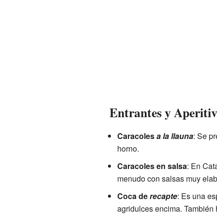
Entrantes y Aperiti
Caracoles
a la llauna
: Se p
horno.
Caracoles en salsa
: En Cat
menudo con salsas muy elab
Coca de
recapte
: Es una es
agridulces encima. También h