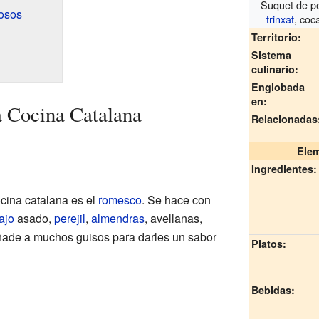
Suquet de p
osos
trinxat
, coc
Territorio:
Sistema
culinario:
Englobada
en:
a Cocina Catalana
Relacionadas
Elem
Ingredientes:
cina catalana es el
romesco
. Se hace con
ajo
asado,
perejil
,
almendras
, avellanas,
añade a muchos guisos para darles un sabor
Platos:
Bebidas: