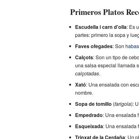
Primeros Platos Rec
Escudella i carn d'olla
: Es 
partes: primero la sopa y lue
Faves ofegades
: Son
habas
Calçots
: Son un tipo de cebo
una salsa especial llamada 
calçotadas
.
Xató
: Una ensalada con esca
nombre.
Sopa de tomillo
(
farigola
): 
Empedrado
: Una ensalada f
Esqueixada
: Una ensalada 
Trinxat de la Cerdaña
: Un p