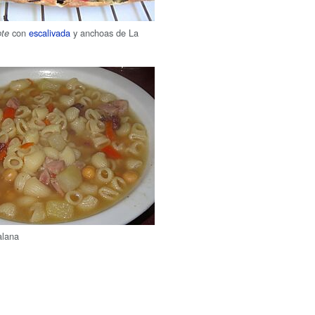
con
escalivada
y anchoas de La
pte
alana