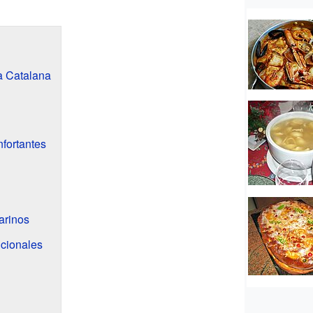
a Catalana
fortantes
arinos
icionales