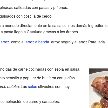
spinacas salteadas con pasas y piñones.
 guisados con costilla de cerdo.
 a menudo directamente en la salsa con los demás ingredientes
La pasta llegó a Cataluña gracias a los árabes.
e
arroz
, como el
arroz a banda
, arroz negro y el arroz Parellada.
óndigas de carne cocinadas con sepia en salsa.
ato sencillo y popular de butifarra con judías.
amb bolets
): Las
setas
silvestres son muy
 combinación de carne y caracoles.