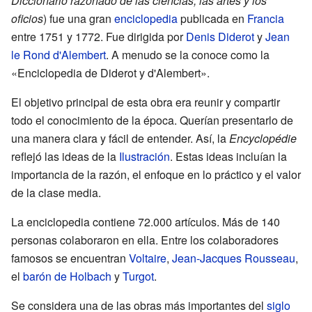
Diccionario razonado de las ciencias, las artes y los
oficios
) fue una gran
enciclopedia
publicada en
Francia
entre 1751 y 1772. Fue dirigida por
Denis Diderot
y
Jean
le Rond d'Alembert
. A menudo se la conoce como la
«Enciclopedia de Diderot y d'Alembert».
El objetivo principal de esta obra era reunir y compartir
todo el conocimiento de la época. Querían presentarlo de
una manera clara y fácil de entender. Así, la
Encyclopédie
reflejó las ideas de la
Ilustración
. Estas ideas incluían la
importancia de la razón, el enfoque en lo práctico y el valor
de la clase media.
La enciclopedia contiene 72.000 artículos. Más de 140
personas colaboraron en ella. Entre los colaboradores
famosos se encuentran
Voltaire
,
Jean-Jacques Rousseau
,
el
barón de Holbach
y
Turgot
.
Se considera una de las obras más importantes del
siglo