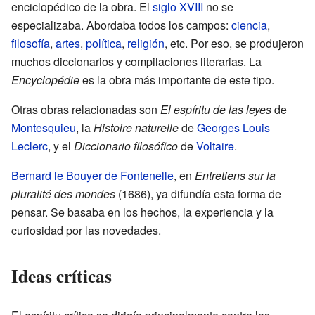
enciclopédico de la obra. El
siglo XVIII
no se
especializaba. Abordaba todos los campos:
ciencia
,
filosofía
,
artes
,
política
,
religión
, etc. Por eso, se produjeron
muchos diccionarios y compilaciones literarias. La
Encyclopédie
es la obra más importante de este tipo.
Otras obras relacionadas son
El espíritu de las leyes
de
Montesquieu
, la
Histoire naturelle
de
Georges Louis
Leclerc
, y el
Diccionario filosófico
de
Voltaire
.
Bernard le Bouyer de Fontenelle
, en
Entretiens sur la
pluralité des mondes
(1686), ya difundía esta forma de
pensar. Se basaba en los hechos, la experiencia y la
curiosidad por las novedades.
Ideas críticas