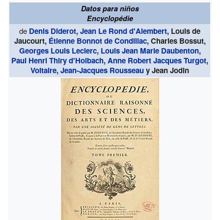
Datos para niños
Encyclopédie
de
Denis Diderot
,
Jean Le Rond d'Alembert
, Louis de
Jaucourt,
Étienne Bonnot de Condillac
, Charles Bossut,
Georges Louis Leclerc
,
Louis Jean Marie Daubenton
,
Paul Henri Thiry d'Holbach
,
Anne Robert Jacques Turgot
,
Voltaire
,
Jean-Jacques Rousseau
y Jean Jodin