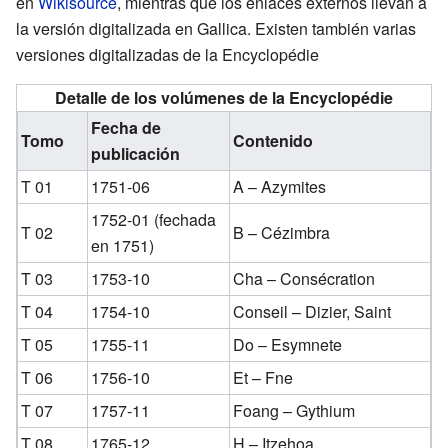
en
Wikisource
, mientras que los enlaces externos llevan a
la versión digitalizada en Gallica. Existen también varias
versiones digitalizadas de la Encyclopédie
Detalle de los volúmenes de la Encyclopédie
Fecha de
Tomo
Contenido
publicación
T 01
1751-06
A – Azymites
1752-01 (fechada
T 02
B – Cézimbra
en 1751)
T 03
1753-10
Cha – Consécration
T 04
1754-10
Conseil – Dizier, Saint
T 05
1755-11
Do – Esymnete
T 06
1756-10
Et – Fne
T 07
1757-11
Foang – Gythium
T 08
1765-12
H – Itzehoa