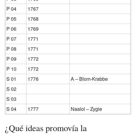
P 04
1767
P 05
1768
P 06
1769
P 07
1771
P 08
1771
P 09
1772
P 10
1772
S 01
1776
A – Blom-Krabbe
S 02
S 03
S 04
1777
Naalol – Zygie
¿Qué ideas promovía la