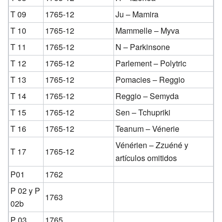
T 09
1765-12
Ju – Mamira
T 10
1765-12
Mammelle – Myva
T 11
1765-12
N – Parkinsone
T 12
1765-12
Parlement – Polytric
T 13
1765-12
Pomacies – Reggio
T 14
1765-12
Reggio – Semyda
T 15
1765-12
Sen – Tchupriki
T 16
1765-12
Teanum – Vénerie
Vénérien – Zzuéné y
T 17
1765-12
artículos omitidos
P01
1762
P 02 y P
1763
02b
P 03
1765