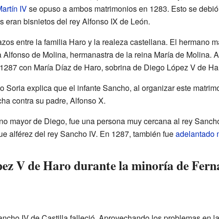
artín IV
se opuso a ambos matrimonios en 1283. Esto se debió 
eran bisnietos del rey Alfonso IX de León.
lazos entre la familia Haro y la realeza castellana. El hermano 
Alfonso de Molina, hermanastra de la reina María de Molina. A
1287 con María Díaz de Haro, sobrina de Diego López V de Ha
o Soria explica que el infante Sancho, al organizar este matrim
cha contra su padre, Alfonso X.
ano mayor de Diego, fue una persona muy cercana al rey Sancho 
e alférez del rey Sancho IV. En 1287, también fue
adelantado m
ez V de Haro durante la minoría de Fern
Sancho IV de Castilla falleció. Aprovechando los problemas en la