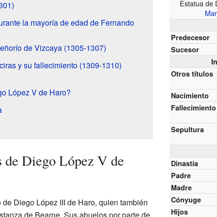
Estatua de 
301)
Mar
urante la mayoría de edad de Fernando
Predecesor
 señorío de Vizcaya (1305-1307)
Sucesor
I
ciras y su fallecimiento (1309-1310)
Otros títulos
go López V de Haro?
Nacimiento
Fallecimiento
a
Sepultura
s de Diego López V de
Dinastía
Padre
Madre
Cónyuge
 de Diego López III de Haro, quien también
Hijos
stanza de Bearne. Sus abuelos por parte de