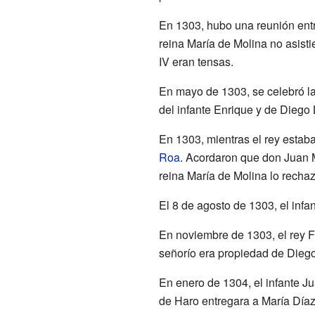
En 1303, hubo una reunión entr
reina María de Molina no asisti
IV eran tensas.
En mayo de 1303, se celebró l
del infante Enrique y de Diego
En 1303, mientras el rey estab
Roa
. Acordaron que don Juan Ma
reina María de Molina lo rechazó
El 8 de agosto de 1303, el infa
En noviembre de 1303, el rey Fe
señorío era propiedad de Dieg
En enero de 1304, el infante J
de Haro entregara a María Díaz