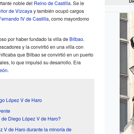
Di
rtante noble del
Reino de Castilla
. Se le
ñor de Vizcaya
y también ocupó cargos
Fernando IV de Castilla
, como mayordomo
so por haber fundado la villa de
Bilbao
.
cadores y la convirtió en una villa con
nificaba que Bilbao se convirtió en un puerto
ales, lo que impulsó su desarrollo. Era
León
.
ego López V de Haro
yente
d de Diego López V de Haro?
 V de Haro durante la minoría de