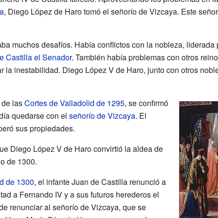
la
, Diego López de Haro tomó el señorío de Vizcaya. Este señor
aba muchos desafíos. Había conflictos con la nobleza, liderada 
e Castilla el Senador
. También había problemas con otros rei
 la inestabilidad. Diego López V de Haro, junto con otros noble
 de las
Cortes de Valladolid de 1295
, se confirmó
día quedarse con el
señorío de Vizcaya
. El
uperó sus propiedades.
ue Diego López V de Haro convirtió la aldea de
io de 1300.
id de 1300
, el infante Juan de Castilla renunció a
ltad a Fernando IV y a sus futuros herederos el
de renunciar al señorío de Vizcaya, que se