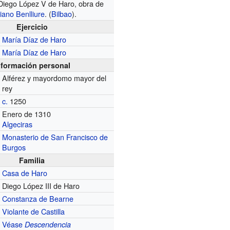
Diego López V de Haro, obra de
iano Benlliure
. (
Bilbao
).
Ejercicio
María Díaz de Haro
María Díaz de Haro
nformación personal
Alférez y mayordomo mayor del
rey
c.
1250
Enero de 1310
Algeciras
Monasterio de San Francisco de
Burgos
Familia
Casa de Haro
Diego López III de Haro
Constanza de Bearne
Violante de Castilla
Véase
Descendencia