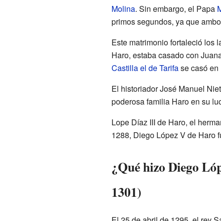
Molina
. Sin embargo, el Papa
M
primos segundos, ya que ambos 
Este matrimonio fortaleció los 
Haro, estaba casado con Juana 
Castilla el de Tarifa
se casó en 
El historiador José Manuel Niet
poderosa familia Haro en su lu
Lope Díaz III de Haro, el herm
1288, Diego López V de Haro fu
¿Qué hizo Diego Lóp
1301)
El 25 de abril de 1295, el rey 