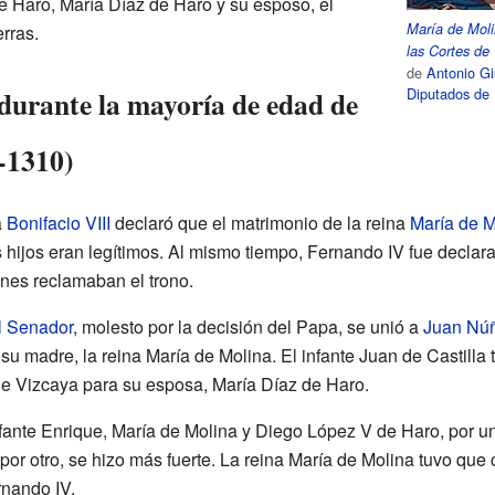
 Haro, María Díaz de Haro y su esposo, el
María de Moli
erras.
las Cortes de
de
Antonio Gi
Diputados de
durante la mayoría de edad de
-1310)
a
Bonifacio VIII
declaró que el matrimonio de la reina
María de M
s hijos eran legítimos. Al mismo tiempo, Fernando IV fue decla
enes reclamaban el trono.
el Senador
, molesto por la decisión del Papa, se unió a
Juan Núñ
u madre, la reina María de Molina. El infante Juan de Castilla 
e Vizcaya para su esposa, María Díaz de Haro.
infante Enrique, María de Molina y Diego López V de Haro, por un
por otro, se hizo más fuerte. La reina María de Molina tuvo que
rnando IV.