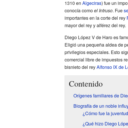
1310 en
Algeciras
) fue un impo
conocía como
el Intruso
. Fue
se
importantes en la corte del rey
mayor del rey y alférez del rey.
Diego López V de Haro es famo
Eligió una pequeña aldea de pes
privilegios especiales. Esto sig
comercial libre de impuestos re
bisnieto del rey
Alfonso IX de 
Contenido
Orígenes familiares de Di
Biografía de un noble influ
¿Cómo fue la juventu
¿Qué hizo Diego López