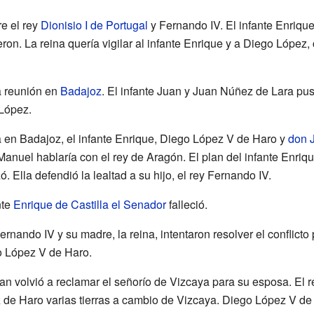
e el rey
Dionisio I de Portugal
y Fernando IV. El infante Enriqu
eron. La reina quería vigilar al infante Enrique y a Diego Lópe
a reunión en
Badajoz
. El infante Juan y Juan Núñez de Lara pu
 López.
a en Badajoz, el infante Enrique, Diego López V de Haro y
don 
nuel hablaría con el rey de Aragón. El plan del infante Enrique 
. Ella defendió la lealtad a su hijo, el rey Fernando IV.
nte
Enrique de Castilla el Senador
falleció.
rnando IV y su madre, la reina, intentaron resolver el conflicto
o López V de Haro.
uan volvió a reclamar el señorío de Vizcaya para su esposa. El
 de Haro varias tierras a cambio de Vizcaya. Diego López V de