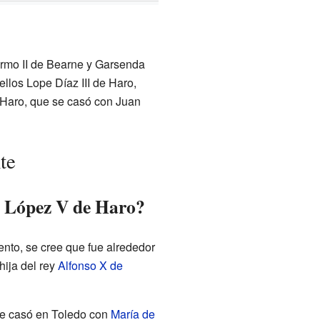
ermo II de Bearne y Garsenda
llos Lope Díaz III de Haro,
 Haro, que se casó con Juan
te
o López V de Haro?
nto, se cree que fue alrededor
 hija del rey
Alfonso X de
 se casó en Toledo con
María de