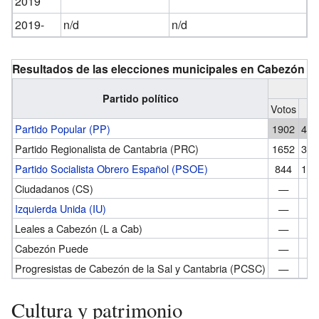
2019
2019-
n/d
n/d
Resultados de las elecciones municipales en Cabezón de
Partido político
Votos
%
Partido Popular (PP)
1902
40,
Partido Regionalista de Cantabria (PRC)
1652
34,
Partido Socialista Obrero Español (PSOE)
844
17,
Ciudadanos (CS)
—
—
Izquierda Unida (IU)
—
—
Leales a Cabezón (L a Cab)
—
—
Cabezón Puede
—
—
Progresistas de Cabezón de la Sal y Cantabria (PCSC)
—
—
Cultura y patrimonio