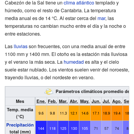
Cabezón de la Sal tiene un
clima atlántico
templado y
húmedo, como el resto de Cantabria. La temperatura
media anual es de 14 °C. Al estar cerca del
mar
, las
temperaturas no cambian mucho entre el día y la noche o
entre estaciones.
Las
lluvias
son frecuentes, con una media anual de entre
1100 mm y 1400 mm. El otoño es la estación más lluviosa
y el verano la más seca. La
humedad
es alta y el cielo
suele estar nublado. Los vientos suelen venir del noroeste,
trayendo lluvias, o del nordeste en verano.
Parámetros climáticos promedio de
Mes
Ene.
Feb.
Mar.
Abr.
May.
Jun.
Jul.
Ago.
Sep.
Temp. media
9.6
9.8
11.3
12.1
14.6
17.1
18.9
19.4
18.1
(°C)
Precipitación
144
118
125
130
105
71
57
74
85
total (mm)