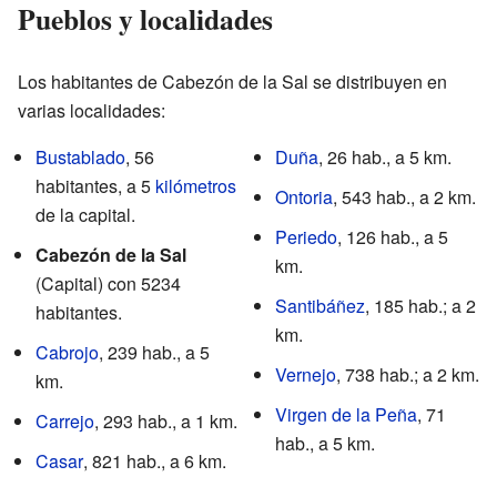
Pueblos y localidades
Los habitantes de Cabezón de la Sal se distribuyen en
varias localidades:
Bustablado
, 56
Duña
, 26 hab., a 5 km.
habitantes, a 5
kilómetros
Ontoria
, 543 hab., a 2 km.
de la capital.
Periedo
, 126 hab., a 5
Cabezón de la Sal
km.
(Capital) con 5234
Santibáñez
, 185 hab.; a 2
habitantes.
km.
Cabrojo
, 239 hab., a 5
Vernejo
, 738 hab.; a 2 km.
km.
Virgen de la Peña
, 71
Carrejo
, 293 hab., a 1 km.
hab., a 5 km.
Casar
, 821 hab., a 6 km.