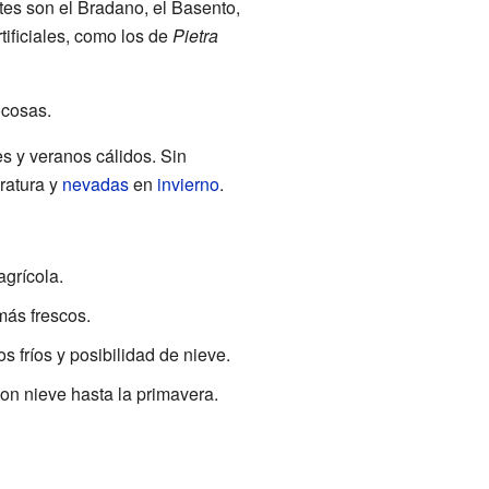
ntes son el Bradano, el Basento,
rtificiales, como los de
Pietra
ocosas.
es y veranos cálidos. Sin
ratura y
nevadas
en
invierno
.
grícola.
más frescos.
os fríos y posibilidad de nieve.
on nieve hasta la primavera.