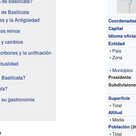
 de Basilicata?
a de Basilicata
es y la Antigüedad
Coordenada
Capital
os reinos
Idioma oficia
 y cambios
Entidad
•
País
orbones y la unificación
• Zona
ctualidad
•
Municipios
 Basilicata?
Presidente
Subdivision
ata?
Superficie
: su gastronomía
• Total
Altitud
• Media
Población
(2
?
• Total