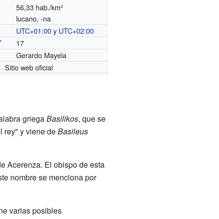
56,33 hab./km²
lucano, -na
UTC+01:00
y
UTC+02:00
o
17
T
Gerardo Mayela
Sitio web oficial
palabra griega
Basilikos
, que se
l rey" y viene de
Basileus
e Acerenza. El obispo de esta
. Este nombre se menciona por
ene varias posibles