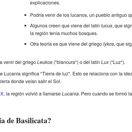
explicaciones.
Podría venir de los lucanos, un pueblo antiguo q
Algunos creen que viene del latín
lucus
, que sig
la región tenía muchos bosques.
Otra teoría es que viene del griego
lykos
, que si
a venir del griego
Leukos
("blancura") o del latín
Lux
("Luz").
Lucania significa "Tierra de luz". Esto se relaciona con la id
tierra donde veían salir el Sol.
XX
, la región volvió a llamarse
Lucania
. Pero cuando se formó la
a de Basilicata?