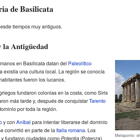
ria de Basilicata
desde tiempos muy antiguos.
y la Antigüedad
manos en Basilicata datan del
Paleolítico
a existía una cultura local. La región se conocía
habitantes fueron los lucanos.
 griegos fundaron colonias en la costa, como Siris
aron más tarde y, después de conquistar
Tarento
dominio por toda la región.
o
y con
Aníbal
para intentar liberarse del dominio
e convirtió en parte de la
Italia romana
. Los
Metaponto: el
 y fundaron ciudades como
Potentia
(Potenza).