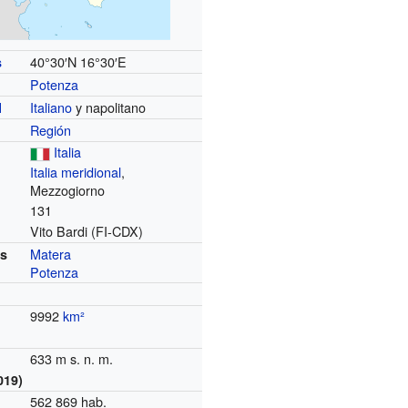
40°30′N
16°30′E
s
Potenza
Italiano
y napolitano
l
Región
Italia
Italia meridional
,
Mezzogiorno
131
Vito Bardi (FI-CDX)
Matera
es
Potenza
9992
km²
633 m s. n. m.
019)
562 869 hab.