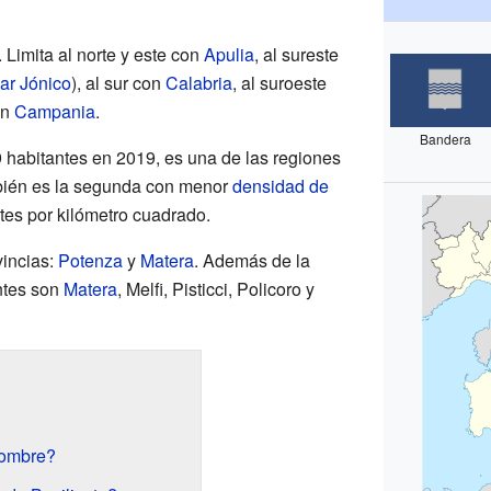
. Limita al norte y este con
Apulia
, al sureste
ar Jónico
), al sur con
Calabria
, al suroeste
on
Campania
.
Bandera
abitantes en 2019, es una de las regiones
bién es la segunda con menor
densidad de
tes por kilómetro cuadrado.
vincias:
Potenza
y
Matera
. Además de la
antes son
Matera
, Melfi, Pisticci, Policoro y
nombre?