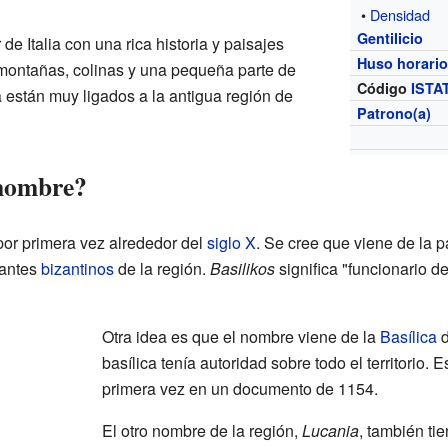
•
Densidad
Gentilicio
 de Italia con una rica historia y paisajes
Huso horari
montañas, colinas y una pequeña parte de
Código
ISTA
a están muy ligados a la antigua región de
Patrono(a)
 nombre?
or primera vez alrededor del
siglo X
. Se cree que viene de la 
nantes
bizantinos
de la región.
Basilikos
significa "funcionario de
Otra idea es que el nombre viene de la
Basílica
d
basílica tenía autoridad sobre todo el territorio
primera vez en un documento de 1154.
El otro nombre de la región,
Lucania
, también ti