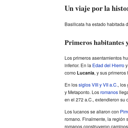
Un viaje por la histo
Basilicata ha estado habitada 
Primeros habitantes 
Los primeros asentamientos hu
inferior. En la
Edad del Hierro
y
como
Lucania
, y sus primeros 
En los
siglos VIII y VII a.C.
, los
y Metaponto. Los
romanos
lleg
en el 272 a.C., extendieron su 
Los lucanos se aliaron con
Pirr
romano. Finalmente, la región s
romanos construyeron caminos