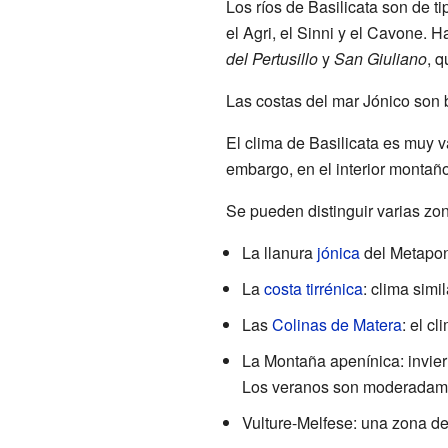
Los ríos de Basilicata son de t
el Agri, el Sinni y el Cavone. 
del Pertusillo
y
San Giuliano
, q
Las costas del mar Jónico son b
El clima de Basilicata es muy v
embargo, en el interior montañ
Se pueden distinguir varias zon
La llanura
jónica
del Metapont
La
costa tirrénica
: clima simi
Las
Colinas de Matera
: el c
La Montaña apenínica: invier
Los veranos son moderadame
Vulture-Melfese: una zona de