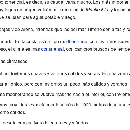
ipo torrencial, es decir, su caudal varía mucho. Los más importa
Hay lagos de origen volcánico, como los de
Monticchio
, y lagos a
ue se usan para agua potable y riego.
ajas y de arena, mientras que las del mar Tirreno son altas y r
ariado. En la costa es de tipo
mediterráneo
, con inviernos suav
oso, el clima es más
continental
, con cambios bruscos de tempe
as climáticas:
ino: inviernos suaves y veranos cálidos y secos. Es una zona a
lar al jónico, pero con inviernos un poco más cálidos y veranos 
lima mediterráneo se vuelve más frío hacia el interior, con inviern
nos muy fríos, especialmente a más de 1000 metros de altura, c
nte cálidos.
 meseta con cultivos de cereales y viñedos.