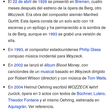
El
22 de abril
de
1926
se presentó en
Bremen
, cuatro
meses después del estreno de la ópera de Berg, otro
Wozzeck
. Era obra del compositor alemán Manfred
Gurlitt. Esta ópera consta de un solo acto con 18
escenas y un epílogo y ha permanecido a la sombra de
la de Berg, aunque en
1993
se grabó una
versión
de
ella.
En
1993
, el compositor estadounidense
Philip Glass
compuso música incidental para
Woyzeck
.
En
2002
se lanzó el
álbum
Blood Money
, con
canciondes de un
musical
basado en
Woyzeck
dirigido
por Robert Wilson (director) y con música de
Tom Waits
.
En
2004
Helmut Oehring escribió
WOZZECK kehrt
zurück
, ópera en 3 actos con textos de
Büchner
,
Lutero
,
Theodor Fontane
y el mismo Oehring, estrenada en
Aquisgrán
. Ver referencia.