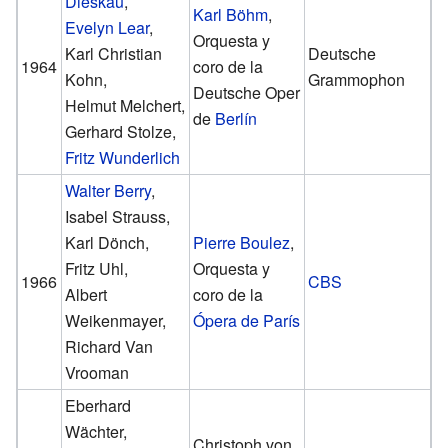
Dieskau
,
Karl Böhm
,
Evelyn Lear
,
Orquesta y
Karl Christian
Deutsche
1964
coro de la
Kohn,
Grammophon
Deutsche Oper
Helmut Melchert,
de
Berlín
Gerhard Stolze,
Fritz Wunderlich
Walter Berry
,
Isabel Strauss,
Karl Dönch,
Pierre Boulez
,
Fritz Uhl,
Orquesta y
1966
CBS
Albert
coro de la
Weikenmayer,
Ópera de París
Richard Van
Vrooman
Eberhard
Wächter,
Christoph von