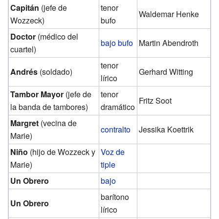
Capitán
(jefe de
tenor
Waldemar Henke
Wozzeck)
bufo
Doctor
(médico del
bajo bufo
Martin Abendroth
cuartel)
tenor
Andrés
(soldado)
Gerhard Witting
lírico
Tambor Mayor
(jefe de
tenor
Fritz Soot
la banda de tambores)
dramático
Margret
(vecina de
contralto
Jessika Koettrik
Marie)
Niño
(hijo de Wozzeck y
Voz de
Marie)
tiple
Un Obrero
bajo
barítono
Un Obrero
lírico