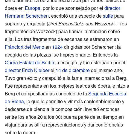
tanto admiró. La obra fue rechazada por varios teatros de
ópera en
Europa
, por lo que aconsejado por el
director
Hermann Scherchen
, escribió una especie de
suite
para
soprano y orquesta (
Drei Bruchstücke aus Wozzeck
- Tres
fragmentos de Wozzeck) para llamar la atención sobre
ella. Los tres fragmentos de escenas se estrenaron en
Fráncfort del Meno
en
1924
dirigidas por Scherchen; la
acogida de las piezas fue impresionante. Entonces la
Ópera Estatal de Berlín
la escogió, y fue estrenada por el
director
Erich Kleiber
el
14 de diciembre
del mismo año.
Tuvo gran éxito y catapultó a la fama internacional a Berg.
Fue representada en los mejores teatros de ópera, e hizo a
Berg el compositor más conocido de la
Segunda Escuela
de Viena
, lo que le permitió vivir más confortablemente y
dedicarse de pleno a la composición. Invirtió entonces
(entre los años 20 a los 30) buena parte de su tiempo en
viajar para asistir a representaciones y dar conferencias
sobre la ópera.