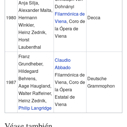
Anja Silja,
Dohnányi
Alexander Malta,
Filarmónica de
1980
Hermann
Decca
Viena
, Coro de
Winkler,
la Ópera de
Heinz Zednik,
Viena
Horst
Laubenthal
Franz
Claudio
Grundheber,
Abbado
Hildegard
Filarmónica de
Behrens,
Deutsche
1987
Viena, Coro de
Aage Haugland,
Grammophon
la Ópera
Walter Raffeiner,
Estatal de
Heinz Zednik,
Viena
Philip Langridge
Véase también