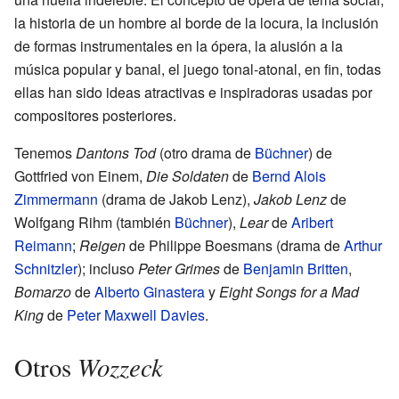
la historia de un hombre al borde de la locura, la inclusión
de formas instrumentales en la ópera, la alusión a la
música popular y banal, el juego tonal-atonal, en fin, todas
ellas han sido ideas atractivas e inspiradoras usadas por
compositores posteriores.
Tenemos
Dantons Tod
(otro drama de
Büchner
) de
Gottfried von Einem,
Die Soldaten
de
Bernd Alois
Zimmermann
(drama de Jakob Lenz),
Jakob Lenz
de
Wolfgang Rihm (también
Büchner
),
Lear
de
Aribert
Reimann
;
Reigen
de Philippe Boesmans (drama de
Arthur
Schnitzler
); incluso
Peter Grimes
de
Benjamin Britten
,
Bomarzo
de
Alberto Ginastera
y
Eight Songs for a Mad
King
de
Peter Maxwell Davies
.
Wozzeck
Otros