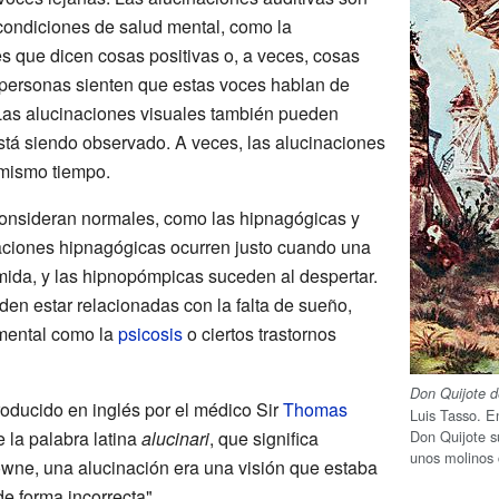
ondiciones de salud mental, como la
s que dicen cosas positivas o, a veces, cosas
personas sienten que estas voces hablan de
. Las alucinaciones visuales también pueden
stá siendo observado. A veces, las alucinaciones
 mismo tiempo.
consideran normales, como las hipnagógicas y
aciones hipnagógicas ocurren justo cuando una
ida, y las hipnopómpicas suceden al despertar.
en estar relacionadas con la falta de sueño,
mental como la
psicosis
o ciertos trastornos
Don Quijote d
troducido en inglés por el médico Sir
Thomas
Luis Tasso. E
Don Quijote s
e la palabra latina
alucinari
, que significa
unos molinos
owne, una alucinación era una visión que estaba
de forma incorrecta".