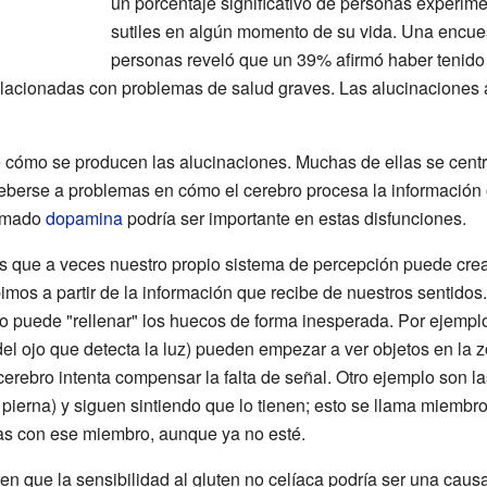
un porcentaje significativo de personas experim
sutiles en algún momento de su vida. Una encue
personas reveló que un 39% afirmó haber tenido 
lacionadas con problemas de salud graves. Las alucinaciones a
re cómo se producen las alucinaciones. Muchas de ellas se cent
eberse a problemas en cómo el cerebro procesa la información 
amado
dopamina
podría ser importante en estas disfunciones.
s que a veces nuestro propio sistema de percepción puede cre
imos a partir de la información que recibe de nuestros sentidos
ro puede "rellenar" los huecos de forma inesperada. Por ejemp
 del ojo que detecta la luz) pueden empezar a ver objetos en la 
cerebro intenta compensar la falta de señal. Otro ejemplo son 
ierna) y siguen sintiendo que lo tienen; esto se llama miembro
as con ese miembro, aunque ya no esté.
en que la sensibilidad al gluten no celíaca podría ser una cau