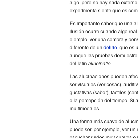
algo, pero no hay nada externo
experimenta siente que es com
Es importante saber que una al
ilusión ocurre cuando algo real
ejemplo, ver una sombra y pen
diferente de un
delirio
, que es 
aunque las pruebas demuestren 
del latín
allucinatio
.
Las alucinaciones pueden afect
ser visuales (ver cosas), auditiv
gustativas (sabor), táctiles (sent
o la percepción del tiempo. Si a
multimodales.
Una forma más suave de aluci
puede ser, por ejemplo, ver un 
escuchar ruidos muy suaves o v