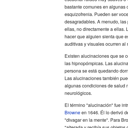
bastante comunes en algunas c
esquizofrenia. Pueden ser voce
desagradables. A menudo, las 
ellas, no directamente a ellas
hacer que alguien sienta que e
auditivas y visuales ocurren al
Existen alucinaciones que se 
las hipnopómpicas. Las alucin
persona se está quedando dorm
Las alucinaciones también pued
algunas condiciones de salud 
neurológicos.
El término "alucinación" fue in
Browne
en 1646. Él lo derivó d
"divagar en la mente". Para Br
"alterada y recibía sus objetos 