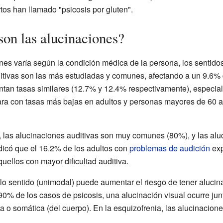
tos han llamado "psicosis por gluten".
on las alucinaciones?
nes varía según la condición médica de la persona, los sentidos 
itivas son las más estudiadas y comunes, afectando a un 9.6% 
tan tasas similares (12.7% y 12.4% respectivamente), especialm
ara con tasas más bajas en adultos y personas mayores de 60 
 las alucinaciones auditivas son muy comunes (80%), y las alu
dicó que el 16.2% de los adultos con
problemas de audición
exp
uellos con mayor dificultad auditiva.
lo sentido (unimodal) puede aumentar el riesgo de tener alucin
90% de los casos de psicosis, una alucinación visual ocurre ju
a o somática (del cuerpo). En la esquizofrenia, las alucinacion