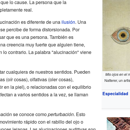
 que lo cause. La persona que la
pletamente real.
ucinación es diferente de una
ilusión
. Una
 se percibe de forma distorsionada. Por
sar que es una persona. También es
una creencia muy fuerte que alguien tiene,
lo contrario. La palabra "alucinación" viene
ar cualquiera de nuestros sentidos. Pueden
Mis ojos en el
as (oír cosas), olfativas (oler cosas),
Natterer, un ar
ir en la piel), o relacionadas con el equilibrio
Especialidad
fectan a varios sentidos a la vez, se llaman
nación se conoce como
perturbación
. Esto
movimiento rápido con el rabillo del ojo o
oces lejanas. Las alucinaciones auditivas son