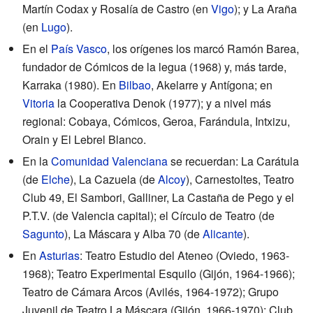
Martín Codax y Rosalía de Castro (en
Vigo
); y La Araña
(en
Lugo
).
En el
País Vasco
, los orígenes los marcó Ramón Barea,
fundador de Cómicos de la legua (1968) y, más tarde,
Karraka (1980). En
Bilbao
, Akelarre y Antígona; en
Vitoria
la Cooperativa Denok (1977); y a nivel más
regional: Cobaya, Cómicos, Geroa, Farándula, Intxizu,
Orain y El Lebrel Blanco.
En la
Comunidad Valenciana
se recuerdan: La Carátula
(de
Elche
), La Cazuela (de
Alcoy
), Carnestoltes, Teatro
Club 49, El Sambori, Galliner, La Castaña de Pego y el
P.T.V. (de Valencia capital); el Círculo de Teatro (de
Sagunto
), La Máscara y Alba 70 (de
Alicante
).
En
Asturias
: Teatro Estudio del Ateneo (Oviedo, 1963-
1968); Teatro Experimental Esquilo (Gijón, 1964-1966);
Teatro de Cámara Arcos (Avilés, 1964-1972); Grupo
Juvenil de Teatro La Máscara (Gijón, 1966-1970); Club