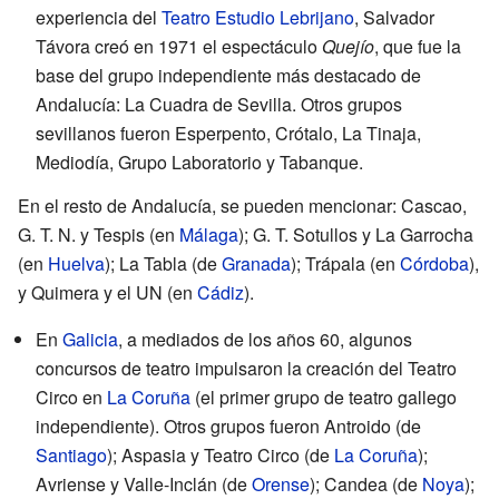
experiencia del
Teatro Estudio Lebrijano
, Salvador
Távora creó en 1971 el espectáculo
Quejío
, que fue la
base del grupo independiente más destacado de
Andalucía: La Cuadra de Sevilla. Otros grupos
sevillanos fueron Esperpento, Crótalo, La Tinaja,
Mediodía, Grupo Laboratorio y Tabanque.
En el resto de Andalucía, se pueden mencionar: Cascao,
G. T. N. y Tespis (en
Málaga
); G. T. Sotullos y La Garrocha
(en
Huelva
); La Tabla (de
Granada
); Trápala (en
Córdoba
),
y Quimera y el UN (en
Cádiz
).
En
Galicia
, a mediados de los años 60, algunos
concursos de teatro impulsaron la creación del Teatro
Circo en
La Coruña
(el primer grupo de teatro gallego
independiente). Otros grupos fueron Antroido (de
Santiago
); Aspasia y Teatro Circo (de
La Coruña
);
Avriense y Valle-Inclán (de
Orense
); Candea (de
Noya
);