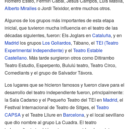
Romero Esteo, Fermín Cabal, Jesús Campos, Luis Matilla,
Alberto Miralles
o Jordi Teixidor, entre muchos otros.
Algunos de los grupos más importantes de esta etapa
inicial, que tuvieron mucha influencia en el teatro de las
décadas siguientes, fueron: Els Joglars en
Cataluña
, y en
Madrid
los grupos
Los Goliardos
, Tábano, el
TEI (Teatro
Experimental Independiente)
y el
Teatro Estable
Castellano
. Más tarde surgieron otros como Ditirambo
Teatro Estudio, Esperpento, Bululú teatro, Teatro Circo,
Comediants y el grupo de Salvador Távora.
Los lugares que se hicieron famosos y fueron clave para el
desarrollo del teatro independiente fueron, principalmente:
la Sala Cadarso y el Pequeño Teatro del TEI en
Madrid
, el
Festival Internacional de Teatro de Sitges, el
Teatro
CAPSA
y el Teatre Lliure en
Barcelona
, y el local sevillano
que dio nombre al grupo La Cuadra. El teatro