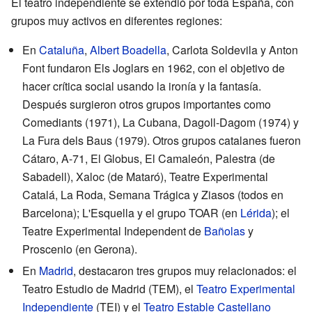
El teatro independiente se extendió por toda España, con
grupos muy activos en diferentes regiones:
En
Cataluña
,
Albert Boadella
, Carlota Soldevila y Anton
Font fundaron Els Joglars en 1962, con el objetivo de
hacer crítica social usando la ironía y la fantasía.
Después surgieron otros grupos importantes como
Comediants (1971), La Cubana, Dagoll-Dagom (1974) y
La Fura dels Baus (1979). Otros grupos catalanes fueron
Cátaro, A-71, El Globus, El Camaleón, Palestra (de
Sabadell), Xaloc (de Mataró), Teatre Experimental
Catalá, La Roda, Semana Trágica y Ziasos (todos en
Barcelona); L'Esquella y el grupo TOAR (en
Lérida
); el
Teatre Experimental Independent de
Bañolas
y
Proscenio (en Gerona).
En
Madrid
, destacaron tres grupos muy relacionados: el
Teatro Estudio de Madrid (TEM), el
Teatro Experimental
Independiente
(TEI) y el
Teatro Estable Castellano