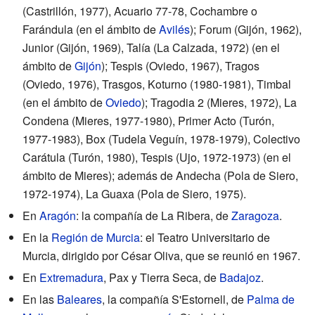
(Castrillón, 1977), Acuario 77-78, Cochambre o
Farándula (en el ámbito de
Avilés
); Forum (Gijón, 1962),
Junior (Gijón, 1969), Talía (La Calzada, 1972) (en el
ámbito de
Gijón
); Tespis (Oviedo, 1967), Tragos
(Oviedo, 1976), Trasgos, Koturno (1980-1981), Timbal
(en el ámbito de
Oviedo
); Tragodia 2 (Mieres, 1972), La
Condena (Mieres, 1977-1980), Primer Acto (Turón,
1977-1983), Box (Tudela Veguín, 1978-1979), Colectivo
Carátula (Turón, 1980), Tespis (Ujo, 1972-1973) (en el
ámbito de Mieres); además de Andecha (Pola de Siero,
1972-1974), La Guaxa (Pola de Siero, 1975).
En
Aragón
: la compañía de La Ribera, de
Zaragoza
.
En la
Región de Murcia
: el Teatro Universitario de
Murcia, dirigido por César Oliva, que se reunió en 1967.
En
Extremadura
, Pax y Tierra Seca, de
Badajoz
.
En las
Baleares
, la compañía S'Estornell, de
Palma de