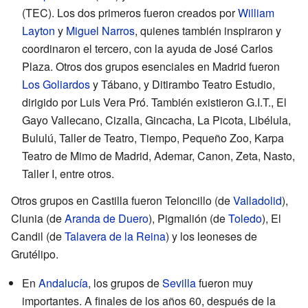
(TEC). Los dos primeros fueron creados por
William
Layton
y
Miguel Narros
, quienes también inspiraron y
coordinaron el tercero, con la ayuda de José Carlos
Plaza. Otros dos grupos esenciales en Madrid fueron
Los Goliardos
y Tábano, y Ditirambo Teatro Estudio,
dirigido por Luis Vera Pró. También existieron G.I.T., El
Gayo Vallecano, Cizalla, Gincacha, La Picota, Libélula,
Bululú, Taller de Teatro, Tiempo, Pequeño Zoo, Karpa
Teatro de Mimo de Madrid, Ademar, Canon, Zeta, Nasto,
Taller I, entre otros.
Otros grupos en Castilla fueron Teloncillo (de
Valladolid
),
Clunia (de
Aranda de Duero
), Pigmalión (de
Toledo
), El
Candil (de
Talavera de la Reina
) y los leoneses de
Grutélipo.
En
Andalucía
, los grupos de
Sevilla
fueron muy
importantes. A finales de los años 60, después de la