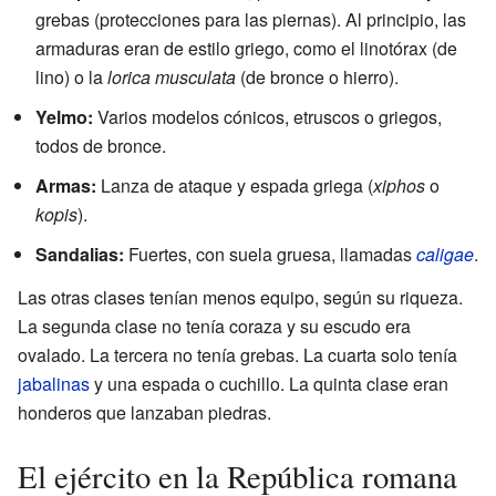
grebas (protecciones para las piernas). Al principio, las
armaduras eran de estilo griego, como el linotórax (de
lino) o la
lorica musculata
(de bronce o hierro).
Yelmo:
Varios modelos cónicos, etruscos o griegos,
todos de bronce.
Armas:
Lanza de ataque y espada griega (
xiphos
o
kopis
).
Sandalias:
Fuertes, con suela gruesa, llamadas
caligae
.
Las otras clases tenían menos equipo, según su riqueza.
La segunda clase no tenía coraza y su escudo era
ovalado. La tercera no tenía grebas. La cuarta solo tenía
jabalinas
y una espada o cuchillo. La quinta clase eran
honderos que lanzaban piedras.
El ejército en la República romana