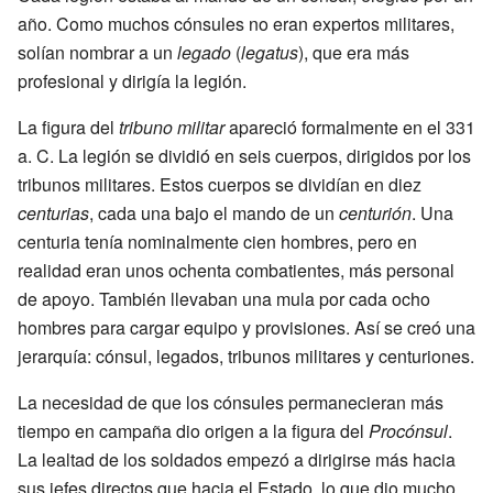
año. Como muchos cónsules no eran expertos militares,
solían nombrar a un
legado
(
legatus
), que era más
profesional y dirigía la legión.
La figura del
tribuno militar
apareció formalmente en el 331
a. C. La legión se dividió en seis cuerpos, dirigidos por los
tribunos militares. Estos cuerpos se dividían en diez
centurias
, cada una bajo el mando de un
centurión
. Una
centuria tenía nominalmente cien hombres, pero en
realidad eran unos ochenta combatientes, más personal
de apoyo. También llevaban una mula por cada ocho
hombres para cargar equipo y provisiones. Así se creó una
jerarquía: cónsul, legados, tribunos militares y centuriones.
La necesidad de que los cónsules permanecieran más
tiempo en campaña dio origen a la figura del
Procónsul
.
La lealtad de los soldados empezó a dirigirse más hacia
sus jefes directos que hacia el Estado, lo que dio mucho