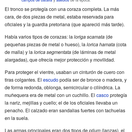
El tronco se protegía con una coraza completa. La más
cara, de dos piezas de metal, estaba reservada para
oficiales y la guardia pretoriana (que apareció más tarde).
Había varios tipos de corazas: la
loriga scamata
(de
pequeñas piezas de metal o hueso), la
lorica hamata
(cota
de malla) y la
lorica segmentata
(de láminas de metal
alargadas), que ofrecía mejor protección y movilidad.
Para proteger el vientre, usaban un cinturón de cuero con
tiras colgantes. El
escudo
podía ser de bronce o madera, y
de forma redonda, oblonga, semicircular o cilíndrica. La
muñequera era de metal con un cuchillo. El
casco
protegía
la nariz, mejillas y cuello; el de los oficiales llevaba un
penacho. El calzado eran sandalias fuertes con tachuelas
en la suela.
Las armas principales eran dos tipos de
pilum
(lanzas), el