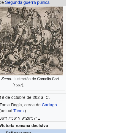
 de
Segunda guerra púnica
e Zama
. Ilustración de Cornelis Cort
(1567).
19 de octubre de
202 a. C.
Zama Regia, cerca de
Cartago
(actual
Túnez
)
36°17′56″N
9°26′57″E
Victoria romana decisiva