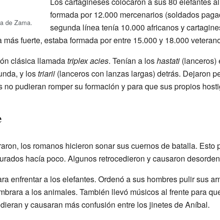
Los cartagineses colocaron a sus 80 elefantes al 
formada por 12.000 mercenarios (soldados pagad
lla de Zama.
segunda línea tenía 10.000 africanos y cartagin
a más fuerte, estaba formada por entre 15.000 y 18.000 veteran
ón clásica llamada
triplex acies
. Tenían a los
hastati
(lanceros) e
unda, y los
triarii
(lanceros con lanzas largas) detrás. Dejaron p
s no pudieran romper su formación y para que sus propios host
e
raron, los romanos hicieron sonar sus cuernos de batalla. Esto
turados hacía poco. Algunos retrocedieron y causaron desorden 
ara enfrentar a los elefantes. Ordenó a sus hombres pulir sus a
lumbrara a los animales. También llevó músicos al frente para qu
dieran y causaran más confusión entre los jinetes de Aníbal.