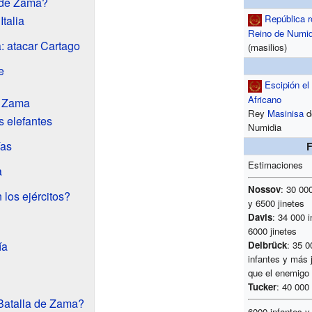
 de Zama?
República 
talia
Reino de Numid
: atacar Cartago
(masilios)
e
Escipión el
Africano
e Zama
Rey
Masinisa
d
s elefantes
Numidia
ías
Estimaciones
a
Nossov
: 30 00
los ejércitos?
y 6500 jinetes
Davis
: 34 000 i
6000 jinetes
ía
Delbrück
: 35 0
infantes y más 
que el enemigo
Tucker
: 40 000
Batalla de Zama?
6000 infantes y