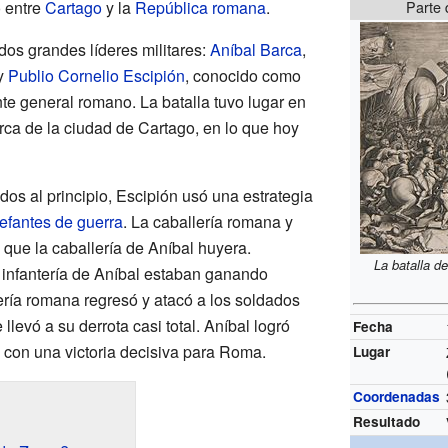
o entre
Cartago
y la
República romana
.
Parte
 dos grandes líderes militares:
Aníbal Barca
,
 y
Publio Cornelio Escipión
, conocido como
nte general romano. La batalla tuvo lugar en
rca de la ciudad de Cartago, en lo que hoy
os al principio, Escipión usó una estrategia
lefantes de guerra
. La caballería romana y
 que la caballería de Aníbal huyera.
La batalla d
e infantería de Aníbal estaban ganando
ería romana regresó y atacó a los soldados
llevó a su derrota casi total. Aníbal logró
Fecha
ó con una victoria decisiva para Roma.
Lugar
Coordenadas
Resultado