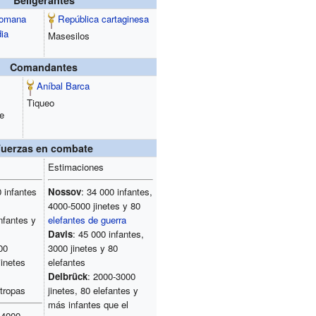
Beligerantes
romana
República cartaginesa
ia
Masesilos
Comandantes
Aníbal Barca
Tiqueo
e
Fuerzas en combate
Estimaciones
0 infantes
Nossov
: 34 000 infantes,
4000-5000 jinetes y 80
nfantes y
elefantes de guerra
Davis
: 45 000 infantes,
00
3000 jinetes y 80
jinetes
elefantes
Delbrück
: 2000-3000
 tropas
jinetes, 80 elefantes y
más infantes que el
 4000