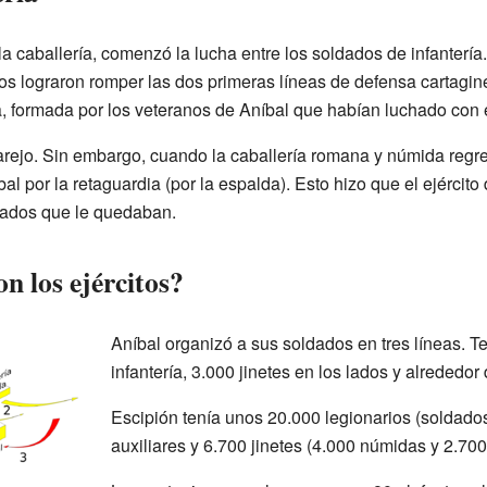
 caballería, comenzó la lucha entre los soldados de infantería. 
os lograron romper las dos primeras líneas de defensa cartagin
a, formada por los veteranos de Aníbal que habían luchado con él
rejo. Sin embargo, cuando la caballería romana y númida regre
al por la retaguardia (por la espalda). Esto hizo que el ejércit
dados que le quedaban.
n los ejércitos?
Aníbal organizó a sus soldados en tres líneas. 
infantería, 3.000 jinetes en los lados y alrededor 
Escipión tenía unos 20.000 legionarios (soldad
auxiliares y 6.700 jinetes (4.000 númidas y 2.70