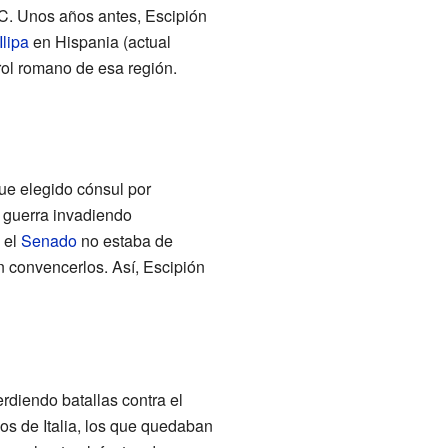
C. Unos años antes, Escipión
Ilipa
en Hispania (actual
rol romano de esa región.
ue elegido cónsul por
 guerra invadiendo
, el
Senado
no estaba de
n convencerlos. Así, Escipión
rdiendo batallas contra el
os de Italia, los que quedaban