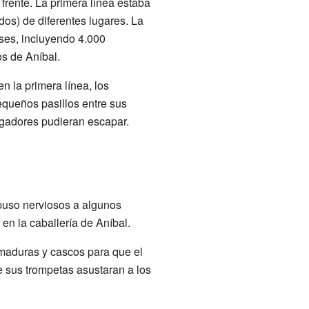
frente. La primera línea estaba
os) de diferentes lugares. La
eses, incluyendo 4.000
os de Aníbal.
n la primera línea, los
equeños pasillos entre sus
igadores pudieran escapar.
 puso nerviosos a algunos
en la caballería de Aníbal.
rmaduras y cascos para que el
e sus trompetas asustaran a los