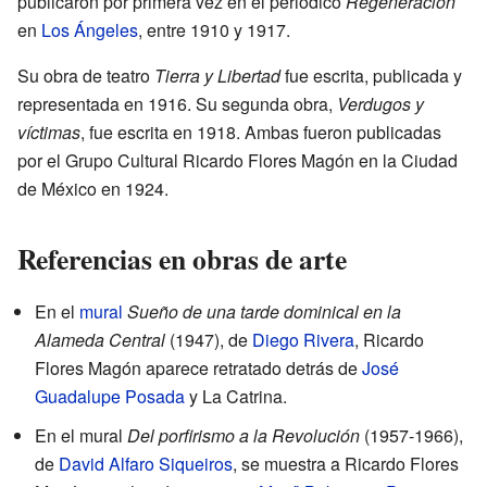
publicaron por primera vez en el periódico
Regeneración
en
Los Ángeles
, entre 1910 y 1917.
Su obra de teatro
Tierra y Libertad
fue escrita, publicada y
representada en 1916. Su segunda obra,
Verdugos y
víctimas
, fue escrita en 1918. Ambas fueron publicadas
por el Grupo Cultural Ricardo Flores Magón en la Ciudad
de México en 1924.
Referencias en obras de arte
En el
mural
Sueño de una tarde dominical en la
Alameda Central
(1947), de
Diego Rivera
, Ricardo
Flores Magón aparece retratado detrás de
José
Guadalupe Posada
y La Catrina.
En el mural
Del porfirismo a la Revolución
(1957-1966),
de
David Alfaro Siqueiros
, se muestra a Ricardo Flores