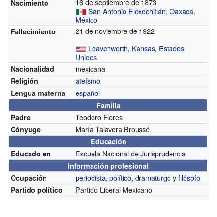
16 de septiembre de 1873
Nacimiento
San Antonio Eloxochitlán
,
Oaxaca
,
México
21 de noviembre de 1922
Fallecimiento
Leavenworth
,
Kansas
,
Estados
Unidos
mexicana
Nacionalidad
ateísmo
Religión
español
Lengua materna
Familia
Teodoro Flores
Padre
María Talavera Broussé
Cónyuge
Educación
Escuela Nacional de Jurisprudencia
Educado en
Información profesional
periodista
,
político
,
dramaturgo
y
filósofo
Ocupación
Partido Liberal Mexicano
Partido político