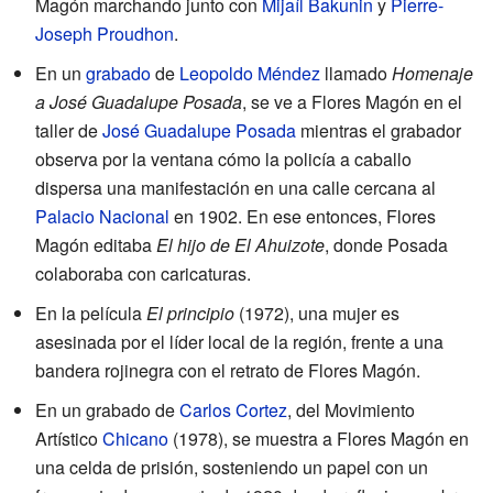
Magón marchando junto con
Mijaíl Bakunin
y
Pierre-
Joseph Proudhon
.
En un
grabado
de
Leopoldo Méndez
llamado
Homenaje
a José Guadalupe Posada
, se ve a Flores Magón en el
taller de
José Guadalupe Posada
mientras el grabador
observa por la ventana cómo la policía a caballo
dispersa una manifestación en una calle cercana al
Palacio Nacional
en 1902. En ese entonces, Flores
Magón editaba
El hijo de El Ahuizote
, donde Posada
colaboraba con caricaturas.
En la película
El principio
(1972), una mujer es
asesinada por el líder local de la región, frente a una
bandera rojinegra con el retrato de Flores Magón.
En un grabado de
Carlos Cortez
, del Movimiento
Artístico
Chicano
(1978), se muestra a Flores Magón en
una celda de prisión, sosteniendo un papel con un