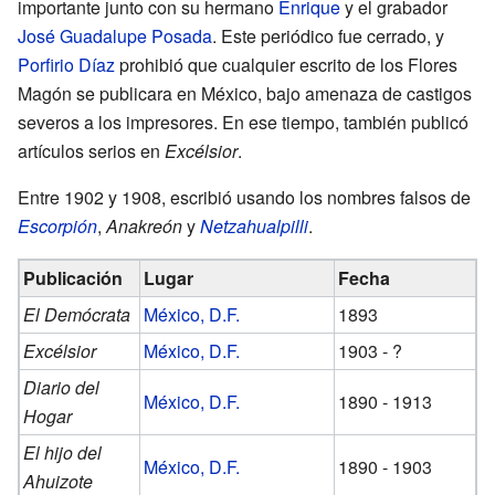
importante junto con su hermano
Enrique
y el grabador
José Guadalupe Posada
. Este periódico fue cerrado, y
Porfirio Díaz
prohibió que cualquier escrito de los Flores
Magón se publicara en México, bajo amenaza de castigos
severos a los impresores. En ese tiempo, también publicó
artículos serios en
Excélsior
.
Entre 1902 y 1908, escribió usando los nombres falsos de
Escorpión
,
Anakreón
y
Netzahualpilli
.
Publicación
Lugar
Fecha
El Demócrata
México, D.F.
1893
Excélsior
México, D.F.
1903 - ?
Diario del
México, D.F.
1890 - 1913
Hogar
El hijo del
México, D.F.
1890 - 1903
Ahuizote