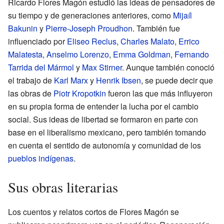
Ricardo Flores Magón estudió las ideas de pensadores de
su tiempo y de generaciones anteriores, como
Mijaíl
Bakunin
y
Pierre-Joseph Proudhon
. También fue
influenciado por
Eliseo Reclus
,
Charles Malato
,
Errico
Malatesta
,
Anselmo Lorenzo
,
Emma Goldman
,
Fernando
Tarrida del Mármol
y
Max Stirner
. Aunque también conoció
el trabajo de
Karl Marx
y
Henrik Ibsen
, se puede decir que
las obras de
Piotr Kropotkin
fueron las que más influyeron
en su propia forma de entender la lucha por el cambio
social. Sus ideas de libertad se formaron en parte con
base en el liberalismo mexicano, pero también tomando
en cuenta el sentido de autonomía y comunidad de los
pueblos indígenas
.
Sus obras literarias
Los cuentos y relatos cortos de Flores Magón se