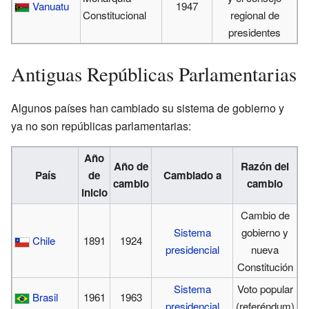
Vanuatu
1947
Constitucional
regional de
presidentes
Antiguas Repúblicas Parlamentarias
Algunos países han cambiado su sistema de gobierno y
ya no son repúblicas parlamentarias:
Año
Año de
Razón del
País
de
Cambiado a
cambio
cambio
inicio
Cambio de
Sistema
gobierno y
Chile
1891
1924
presidencial
nueva
Constitución
Sistema
Voto popular
Brasil
1961
1963
presidencial
(referéndum)