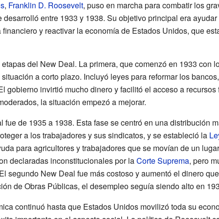
os
,
Franklin D. Roosevelt
, puso en marcha para combatir los g
e desarrolló entre 1933 y 1938. Su objetivo principal era ayuda
a financiero y reactivar la economía de Estados Unidos, que es
 etapas del New Deal. La primera, que comenzó en 1933 con l
 situación a corto plazo. Incluyó leyes para reformar los banco
l gobierno invirtió mucho dinero y facilitó el acceso a recursos
moderados, la situación empezó a mejorar.
fue de 1935 a 1938. Esta fase se centró en una distribución más
oteger a los trabajadores y sus sindicatos, y se estableció la
Le
da para agricultores y trabajadores que se movían de un luga
on declaradas inconstitucionales por la
Corte Suprema
, pero m
El segundo New Deal fue más costoso y aumentó el dinero que 
ión de Obras Públicas, el desempleo seguía siendo alto en 193
ómica continuó hasta que Estados Unidos movilizó toda su econ