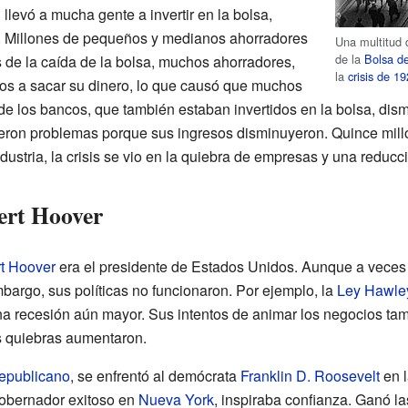
 llevó a mucha gente a invertir en la bolsa,
. Millones de pequeños y medianos ahorradores
Una multitud 
de la
Bolsa d
s de la caída de la bolsa, muchos ahorradores,
la
crisis de 1
cos a sacar su dinero, lo que causó que muchos
e los bancos, que también estaban invertidos en la bolsa, dis
uvieron problemas porque sus ingresos disminuyeron. Quince mi
ndustria, la crisis se vio en la quiebra de empresas y una reduc
ert Hoover
t Hoover
era el presidente de Estados Unidos. Aunque a veces s
embargo, sus políticas no funcionaron. Por ejemplo, la
Ley Hawle
a recesión aún mayor. Sus intentos de animar los negocios tamb
s quiebras aumentaron.
epublicano
, se enfrentó al demócrata
Franklin D. Roosevelt
en l
gobernador exitoso en
Nueva York
, inspiraba confianza. Ganó l