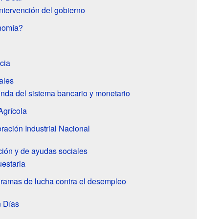
ntervención del gobierno
nomía?
cia
ales
nda del sistema bancario y monetario
Agrícola
ación Industrial Nacional
ación y de ayudas sociales
estaria
gramas de lucha contra el desempleo
n Días