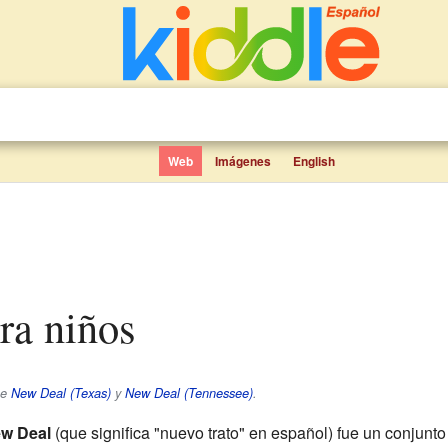
Web
Imágenes
English
ra niños
se
New Deal (Texas)
y
New Deal (Tennessee)
.
w Deal
(que significa "nuevo trato" en español) fue un conjunt