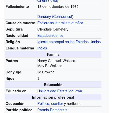
Orient
(
Iowa
)
18 de noviembre de 1965
Fallecimiento
Danbury (Connecticut)
Esclerosis lateral amiotrófica
Causa de muerte
Glendale Cemetery
Sepultura
Estadounidense
Nacionalidad
Iglesia episcopal en los Estados Unidos
Religión
Inglés
Lengua materna
Familia
Henry Cantwell Wallace
Padres
May B. Wallace
Ilo Browne
Cónyuge
3
Hijos
Educación
Universidad Estatal de Iowa
Educado en
Información profesional
Político
,
escritor
y horticultor
Ocupación
Partido Demócrata
Partido político